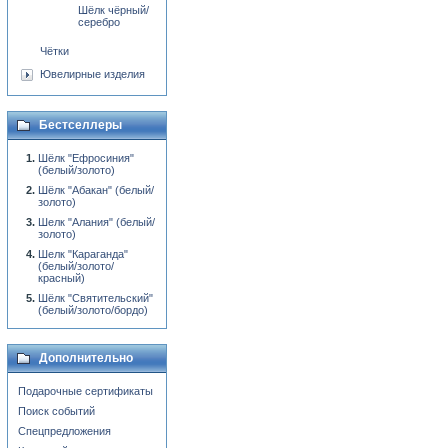
Шёлк чёрный/
серебро
Чётки
Ювелирные изделия
Бестселлеры
Шёлк "Ефросиния"
(белый/золото)
Шёлк "Абакан" (белый/
золото)
Шелк "Алания" (белый/
золото)
Шелк "Караганда"
(белый/золото/
красный)
Шёлк "Святительский"
(белый/золото/бордо)
Дополнительно
Подарочные сертификаты
Поиск событий
Спецпредложения