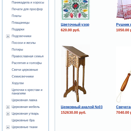
Паникадила и хоросы
Печати для просфор
Платы
Плащаницы
Цветочный узор
Рушник 
Подарки
620.00 руб.
1050.00 
Подсвечники
Посохи и жезлы
Потиры
Православная семья
Распятия и голгофы
Свечи церковные
Семисвечники
Хоругви
Цепочки к крестам и
панагиям
Церковная лавка
Церковный аналой №03
Свечега
Церковная мебель
152630.00 руб.
7040.00 
Церковная утварь
Церковные бра
Церковные ткани