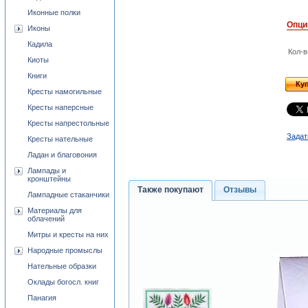
Иконные полки
Опци
Иконы
Кадила
Кол-в
Киоты
Книги
Ку
Кресты намогильные
Кресты наперсные
Кресты напрестольные
Задат
Кресты нательные
Ладан и благовония
Лампады и
кронштейны
Также покупают
Отзывы
Лампадные стаканчики
Материалы для
облачений
Митры и кресты на них
Народные промыслы
Нательные образки
Оклады богосл. книг
Панагия