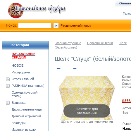
Оплата
Телеф
Поиск:
Расширенный поиск
Главная страница
-
Церковные ткани
-
Шелк
-
Категории
(белый/золото)
ПАСХАЛЬНЫЕ
СКИДКИ!
Шелк "Слуцк" (белый/золот
НОВОЕ
←
→
Распродажа
Качес
Отрезы тканей
Разме
Совет
РИЗНИЦА (на пошив)
погон
Одежда (русский
стиль)
Дета
Вышивка
Арти
Нажмите для
Дарохранительницы
увеличения
Вес
Дикирий и трикирий
Щёлкните на фото для увеличения
Закладки
Рыноч
Наша
Изделия из кожи