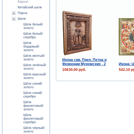
Бархат
Китайский шелк
Парча
Шелк
Шёлк белый/
золото
Шёлк белый/
серебро
Шёлк
бордовый/
золото
Шёлк жёлтый/
золото
Икона свв. Преп. Петра и
Февронии Муромских - 2
Икона: 
Шёлк зелёный/
золото
10630.00 руб.
542.10 р
Шёлк красный/
золото
Шёлк синий/
золото
Шёлк синий/
серебро
Шёлк
фиолетовый/
золото
Шёлк
фиолетовый/
серебро
Шёлк чёрный/
золото