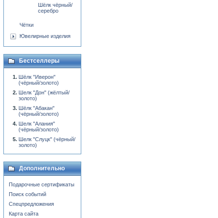
Шёлк чёрный/
серебро
Чётки
Ювелирные изделия
Бестселлеры
Шёлк "Иверон"
(чёрный/золото)
Шелк "Дон" (жёлтый/
золото)
Шёлк "Абакан"
(чёрный/золото)
Шелк "Алания"
(чёрный/золото)
Шелк "Слуцк" (чёрный/
золото)
Дополнительно
Подарочные сертификаты
Поиск событий
Спецпредложения
Карта сайта