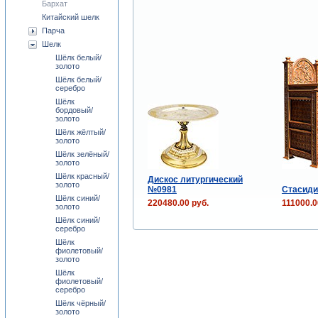
Бархат
Китайский шелк
Парча
Шелк
Шёлк белый/
золото
Шёлк белый/
серебро
Шёлк
бордовый/
золото
Шёлк жёлтый/
золото
Шёлк зелёный/
золото
Шёлк красный/
Дискос литургический
золото
№0981
Стасидия
Шёлк синий/
220480.00 руб.
111000.0
золото
Шёлк синий/
серебро
Шёлк
фиолетовый/
золото
Шёлк
фиолетовый/
серебро
Шёлк чёрный/
золото