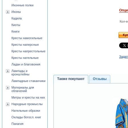
Иконные полки
Опци
Иконы
Кадила
Кол-в
Киоты
Книги
Ку
Кресты намогильные
Кресты наперсные
Кресты напрестольные
Задат
Кресты нательные
Ладан и благовония
Лампады и
кронштейны
Также покупают
Отзывы
Лампадные стаканчики
Материалы для
облачений
Митры и кресты на них
Народные промыслы
Нательные образки
Оклады богосл. книг
Панагия