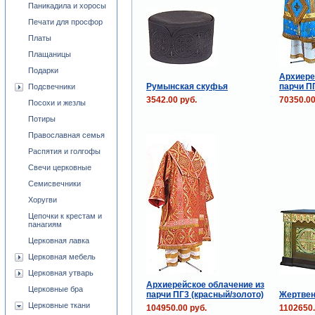
Паникадила и хоросы
Печати для просфор
Платы
Плащаницы
Подарки
Архиере
Румынская скуфья
парчи ПГ
Подсвечники
3542.00 руб.
70350.00
Посохи и жезлы
Потиры
Православная семья
Распятия и голгофы
Свечи церковные
Семисвечники
Хоругви
Цепочки к крестам и
панагиям
Церковная лавка
Церковная мебель
Церковная утварь
Архиерейское облачение из
Церковные бра
парчи ПГ3 (красный/золото)
Жертве
Церковные ткани
104950.00 руб.
1102650.