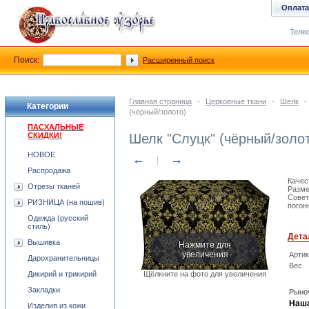
Оплата
Телеф
Поиск:
Расширенный поиск
Главная страница
-
Церковные ткани
-
Шелк
-
Категории
(чёрный/золото)
ПАСХАЛЬНЫЕ
СКИДКИ!
Шелк "Слуцк" (чёрный/золо
НОВОЕ
←
→
Распродажа
Качес
Отрезы тканей
Разме
Совет
РИЗНИЦА (на пошив)
погон
Одежда (русский
стиль)
Дета
Нажмите для
Вышивка
увеличения
Арти
Дарохранительницы
Вес
Дикирий и трикирий
Щёлкните на фото для увеличения
Закладки
Рыноч
Наша
Изделия из кожи