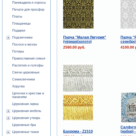
Паникадила и хоросы
Печати для просфор
Платы
Плащаницы
Подарки
Парча "Малая Лигурия"
Парча "
Подсвечники
(чёрная/золото)
серебро
Посохи и жезлы
2580.00 руб.
4100.00 
Потиры
Православная семья
Распятия и голгофы
Свечи церковные
Семисвечники
Хоругви
Цепочки к крестам и
панагиям
Церковная лавка
Церковная мебель
Церковная утварь
Церковные бра
Салфетк
Бахрома - Z1510
(набор) -
Церковные ткани