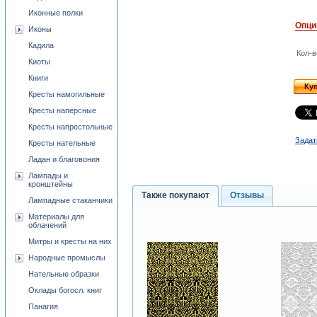
Иконные полки
Опци
Иконы
Кадила
Кол-в
Киоты
Книги
Ку
Кресты намогильные
Кресты наперсные
Кресты напрестольные
Задат
Кресты нательные
Ладан и благовония
Лампады и
кронштейны
Также покупают
Отзывы
Лампадные стаканчики
Материалы для
облачений
Митры и кресты на них
Народные промыслы
Нательные образки
Оклады богосл. книг
Панагия