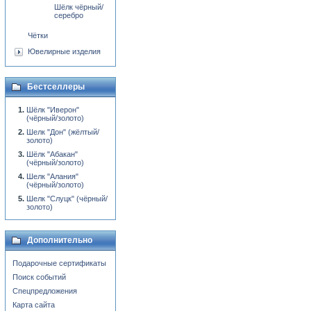
Шёлк чёрный/
серебро
Чётки
Ювелирные изделия
Бестселлеры
Шёлк "Иверон"
(чёрный/золото)
Шелк "Дон" (жёлтый/
золото)
Шёлк "Абакан"
(чёрный/золото)
Шелк "Алания"
(чёрный/золото)
Шелк "Слуцк" (чёрный/
золото)
Дополнительно
Подарочные сертификаты
Поиск событий
Спецпредложения
Карта сайта