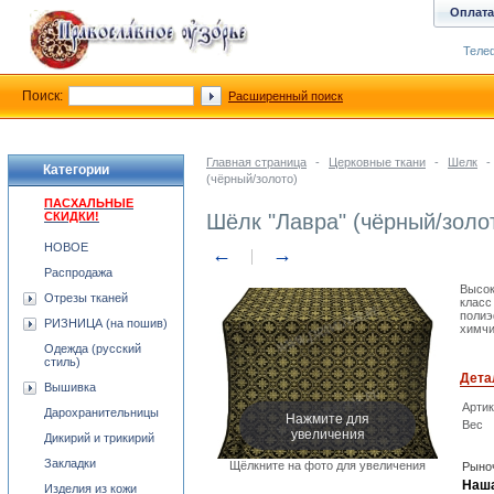
Оплата
Телеф
Поиск:
Расширенный поиск
Главная страница
-
Церковные ткани
-
Шелк
-
Категории
(чёрный/золото)
ПАСХАЛЬНЫЕ
СКИДКИ!
Шёлк "Лавра" (чёрный/золо
НОВОЕ
←
→
Распродажа
Высок
Отрезы тканей
класс
полиэ
РИЗНИЦА (на пошив)
химчи
Одежда (русский
стиль)
Дета
Вышивка
Арти
Дарохранительницы
Нажмите для
Вес
увеличения
Дикирий и трикирий
Закладки
Щёлкните на фото для увеличения
Рыноч
Наша
Изделия из кожи