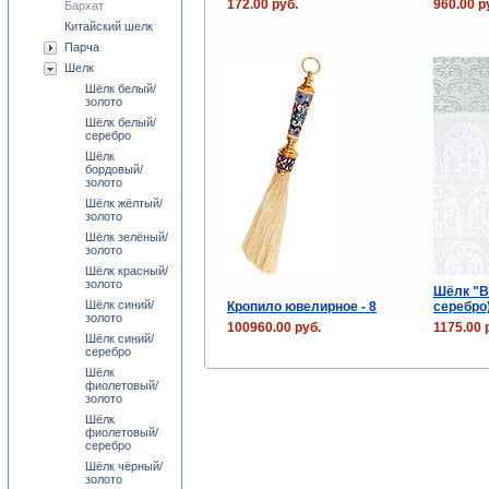
172.00 руб.
960.00 р
Бархат
Китайский шелк
Парча
Шелк
Шёлк белый/
золото
Шёлк белый/
серебро
Шёлк
бордовый/
золото
Шёлк жёлтый/
золото
Шёлк зелёный/
золото
Шёлк красный/
золото
Шёлк "В
Шёлк синий/
Кропило ювелирное - 8
серебро
золото
100960.00 руб.
1175.00 
Шёлк синий/
серебро
Шёлк
фиолетовый/
золото
Шёлк
фиолетовый/
серебро
Шёлк чёрный/
золото