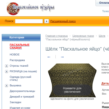
Оплата
Телеф
Поиск:
Расширенный поиск
Главная страница
-
Церковные ткани
-
Шелк
-
Категории
"Пасхальное яйцо" (чёрный/золото)
ПАСХАЛЬНЫЕ
СКИДКИ!
Шёлк "Пасхальное яйцо" (ч
НОВОЕ
←
→
Распродажа
Высок
Отрезы тканей
класс
полиэ
РИЗНИЦА (на пошив)
химчи
Одежда (русский
стиль)
Дета
Вышивка
Нажмите для
Арти
увеличения
Дарохранительницы
Вес
Дикирий и трикирий
Щёлкните на фото для увеличения
Закладки
Рыноч
Наша
Изделия из кожи