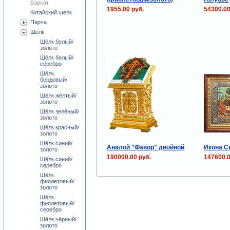
Бархат
1955.00 руб.
54300.00
Китайский шелк
Парча
Шелк
Шёлк белый/
золото
Шёлк белый/
серебро
Шёлк
бордовый/
золото
Шёлк жёлтый/
золото
Шёлк зелёный/
золото
Шёлк красный/
золото
Шёлк синий/
Аналой "Фавор" двойной
Икона Св
золото
190000.00 руб.
147600.0
Шёлк синий/
серебро
Шёлк
фиолетовый/
золото
Шёлк
фиолетовый/
серебро
Шёлк чёрный/
золото