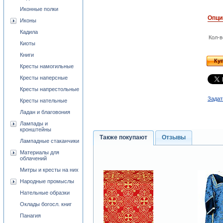
Иконные полки
Опци
Иконы
Кадила
Кол-в
Киоты
Книги
Ку
Кресты намогильные
Кресты наперсные
Кресты напрестольные
Задат
Кресты нательные
Ладан и благовония
Лампады и
кронштейны
Также покупают
Отзывы
Лампадные стаканчики
Материалы для
облачений
Митры и кресты на них
Народные промыслы
Нательные образки
Оклады богосл. книг
Панагия