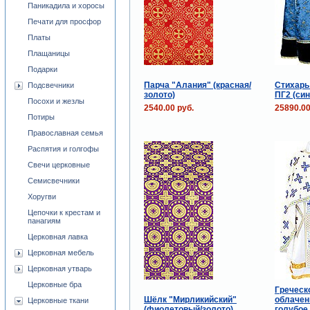
Паникадила и хоросы
Печати для просфор
Платы
Плащаницы
Подарки
Парча "Алания" (красная/
Стихарь
Подсвечники
золото)
ПГ2 (син
Посохи и жезлы
2540.00 руб.
25890.00
Потиры
Православная семья
Распятия и голгофы
Свечи церковные
Семисвечники
Хоругви
Цепочки к крестам и
панагиям
Церковная лавка
Церковная мебель
Церковная утварь
Церковные бра
Греческ
Шёлк "Мирликийский"
облачен
Церковные ткани
(фиолетовый/золото)
голубое