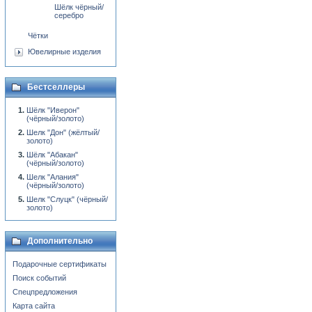
Шёлк чёрный/
серебро
Чётки
Ювелирные изделия
Бестселлеры
Шёлк "Иверон"
(чёрный/золото)
Шелк "Дон" (жёлтый/
золото)
Шёлк "Абакан"
(чёрный/золото)
Шелк "Алания"
(чёрный/золото)
Шелк "Слуцк" (чёрный/
золото)
Дополнительно
Подарочные сертификаты
Поиск событий
Спецпредложения
Карта сайта