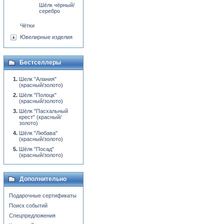
Шёлк чёрный/
серебро
Чётки
Ювелирные изделия
Бестселлеры
Шелк "Алания"
(красный/золото)
Шёлк "Полоцк"
(красный/золото)
Шёлк "Пасхальный
крест" (красный/
золото)
Шёлк "Любава"
(красный/золото)
Шёлк "Посад"
(красный/золото)
Дополнительно
Подарочные сертификаты
Поиск событий
Спецпредложения