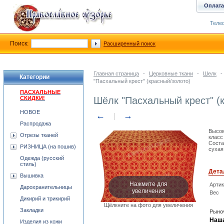
Оплата
Телеф
Поиск:
Расширенный поиск
Главная страница
-
Церковные ткани
-
Шелк
-
Категории
"Пасхальный крест" (красный/золото)
ПАСХАЛЬНЫЕ
СКИДКИ!
Шёлк "Пасхальный крест" (
НОВОЕ
←
→
Распродажа
Высок
Отрезы тканей
класс
Соста
РИЗНИЦА (на пошив)
сухая
Одежда (русский
стиль)
Дета
Вышивка
Нажмите для
Арти
Дарохранительницы
увеличения
Вес
Дикирий и трикирий
Щёлкните на фото для увеличения
Закладки
Рыноч
Наша
Изделия из кожи