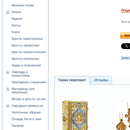
Иконные полки
Опци
Иконы
Кадила
Кол-в
Киоты
Книги
Ку
Кресты намогильные
Кресты наперсные
Кресты напрестольные
Задат
Кресты нательные
Ладан и благовония
Лампады и
кронштейны
Также покупают
Отзывы
Лампадные стаканчики
Материалы для
облачений
Митры и кресты на них
Народные промыслы
Нательные образки
Оклады богосл. книг
Панагия