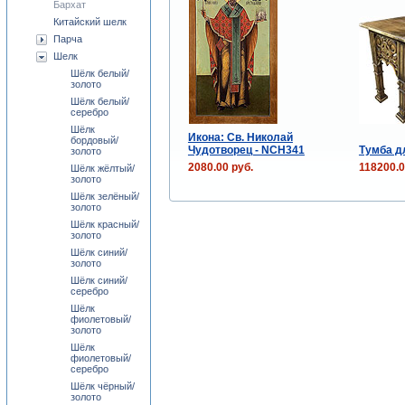
Бархат
Китайский шелк
Парча
Шелк
Шёлк белый/
золото
Шёлк белый/
серебро
Шёлк
Икона: Св. Николай
бордовый/
Чудотворец - NCH341
Тумба д
золото
2080.00 руб.
118200.0
Шёлк жёлтый/
золото
Шёлк зелёный/
золото
Шёлк красный/
золото
Шёлк синий/
золото
Шёлк синий/
серебро
Шёлк
фиолетовый/
золото
Шёлк
фиолетовый/
серебро
Шёлк чёрный/
золото