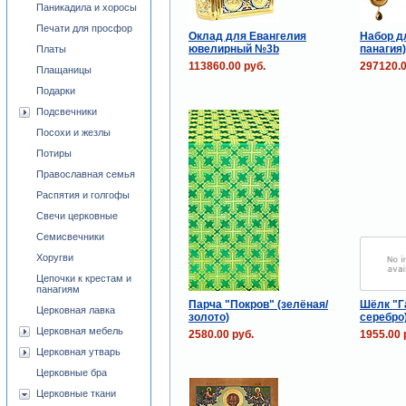
Паникадила и хоросы
Печати для просфор
Оклад для Евангелия
Набор дл
ювелирный №3b
панагия
Платы
113860.00 руб.
297120.0
Плащаницы
Подарки
Подсвечники
Посохи и жезлы
Потиры
Православная семья
Распятия и голгофы
Свечи церковные
Семисвечники
Хоругви
Цепочки к крестам и
панагиям
Парча "Покров" (зелёная/
Шёлк "Г
Церковная лавка
золото)
серебро
Церковная мебель
2580.00 руб.
1955.00 
Церковная утварь
Церковные бра
Церковные ткани