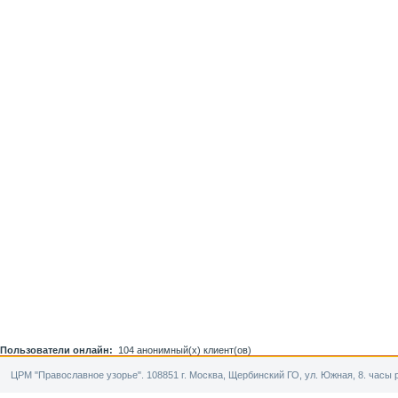
Пользователи онлайн:
104 анонимный(х) клиент(ов)
ЦРМ "Православное узорье". 108851 г. Москва, Щербинский ГО, ул. Южная, 8. часы р