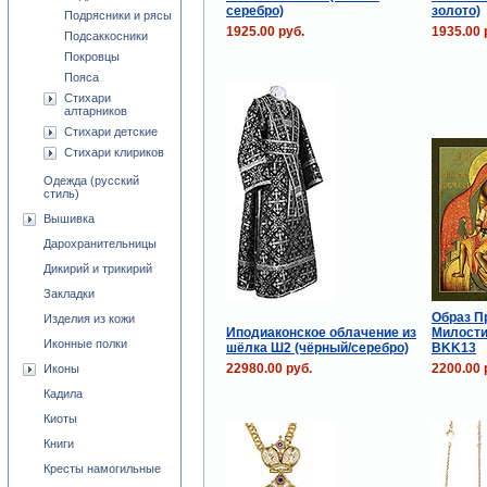
серебро)
золото)
Подрясники и рясы
1925.00 руб.
1935.00 
Подсаккосники
Покровцы
Пояса
Стихари
алтарников
Стихари детские
Стихари клириков
Одежда (русский
стиль)
Вышивка
Дарохранительницы
Дикирий и трикирий
Закладки
Образ П
Изделия из кожи
Иподиаконское облачение из
Милостив
Иконные полки
шёлка Ш2 (чёрный/серебро)
BKK13
22980.00 руб.
2200.00 
Иконы
Кадила
Киоты
Книги
Кресты намогильные