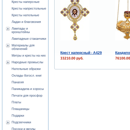
Кресты наперсные
Кресты напрестольные
Кресты нательные
Ладан и благовония
Лампады и
кронштейны
Лампадные стаканчики
Материалы для
облачений
Крест наперсный - A429
Кандило 
Митры и кресты на них
33210.00 руб.
76100.00
Народные промыслы
Нательные образки
Оклады богосл. книг
Панагия
Паникадила и хоросы
Печати для просфор
Платы
Плащаницы
Подарки
Подсвечники
Посохи и жезлы