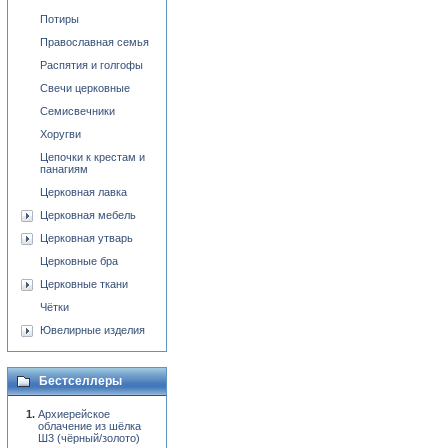
Потиры
Православная семья
Распятия и голгофы
Свечи церковные
Семисвечники
Хоругви
Цепочки к крестам и
панагиям
Церковная лавка
Церковная мебель
Церковная утварь
Церковные бра
Церковные ткани
Чётки
Ювелирные изделия
Бестселлеры
Архиерейское
облачение из шёлка
Ш3 (чёрный/золото)