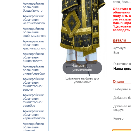
пояс, боль
Архиерейские
облачения
Обратите в
бордо/золото
облачения 
получить о
Архиерейские
это указат
облачения
Вас, выбра
жёлтые/золото
"Церковны
Архиерейские
совпадать 
облачения
зелёные/золото
Детали
Архиерейские
облачения
Артикул
красные/золото
Вес
Архиерейские
облачения
синие/золото
Рыночная ц
Нажмите для
Архиерейские
Наша цен
увеличения
облачения
синие/серебро
Щёлкните на фото для
Архиерейские
Опции
увеличения
облачения
фиолетовые/
Выберите в
золото
Архиерейские
Добавьте б
облачения
фиолетовые/
серебро
Добавьте н
воздух
Архиерейские
облачения
чёрные/золото
Кол-во
Архиерейские
облачения
чёрные/