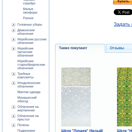
Купить
серебро
Малые
омофоры
Разное
Задать 
Головные уборы
Диаконские
облачения
Иерейские русские
облачения
Также покупают
Отзывы
Иерейские
греческие
облачения
Иерейские
старообрядческие
облачения
Требные
комплекты
Иподьяконские
облачения
Мантии одежда
Монашеский
обиход
Облачения на
жертвенник
Облачения на
престол
Пелены
Шёлк "Почаев" (белый/
Шёлк "Н
Подризники