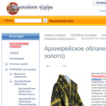
Оплата
Телеф
Поиск:
Расширенный поиск
Главная страница
-
РИЗНИЦА (на пошив)
-
Арх
Категории
облачения чёрные/золото
-
Архиерейское облач
ПАСХАЛЬНЫЕ
СКИДКИ!
Архиерейское облаче
НОВОЕ
золото)
Распродажа
←
→
Отрезы тканей
РИЗНИЦА (на пошив)
Архиерейско
Вышитые
Пожалуйст
облачения
обмера.
Обы
Архиерейские
недорогим 
облачения
крестами и
усмотрению)
Архиерейские
дорогим га
облачения
соборном т
белые/золото
галуны и к
Архиерейские
канителью. 
облачения
вставок пр
белые/серебро
комплект вх