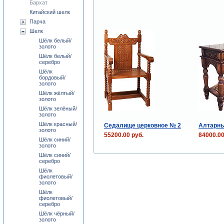
Бархат
Китайский шелк
Парча
Шелк
Шёлк белый/
золото
Шёлк белый/
серебро
Шёлк
бордовый/
золото
Шёлк жёлтый/
золото
Шёлк зелёный/
золото
Шёлк красный/
Седалище церковное № 2
Алтарны
золото
55200.00 руб.
84000.00
Шёлк синий/
золото
Шёлк синий/
серебро
Шёлк
фиолетовый/
золото
Шёлк
фиолетовый/
серебро
Шёлк чёрный/
золото