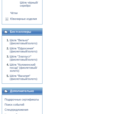
Шёлк чёрный/
серебро
Чётки
Ювелирные изделия
Бестселлеры
Шелк "Вильно"
(фиолетовый/золото)
Шёлк "Ефросиния"
(фиолетовый/золото)
Шёлк "Златоуст"
(фиолетовый/золото)
Шёлк "Коломенский
посад" (фиолетовый/
золото)
Шёлк "Василия"
(фиолетовый/золото)
Дополнительно
Подарочные сертификаты
Поиск событий
Спецпредложения