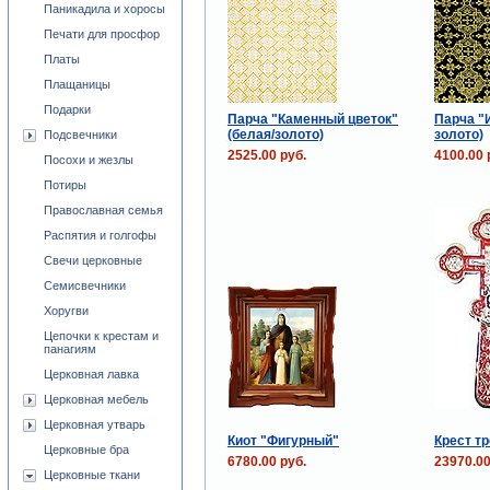
Паникадила и хоросы
Печати для просфор
Платы
Плащаницы
Подарки
Парча "Каменный цветок"
Парча "
(белая/золото)
золото)
Подсвечники
2525.00 руб.
4100.00 
Посохи и жезлы
Потиры
Православная семья
Распятия и голгофы
Свечи церковные
Семисвечники
Хоругви
Цепочки к крестам и
панагиям
Церковная лавка
Церковная мебель
Церковная утварь
Киот "Фигурный"
Крест т
Церковные бра
6780.00 руб.
23970.00
Церковные ткани