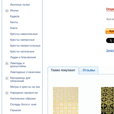
Иконные полки
Опци
Иконы
Кадила
Кол-в
Киоты
Книги
Ку
Кресты намогильные
Кресты наперсные
Кресты напрестольные
Задат
Кресты нательные
Ладан и благовония
Лампады и
кронштейны
Также покупают
Отзывы
Лампадные стаканчики
Материалы для
облачений
Митры и кресты на них
Народные промыслы
Нательные образки
Оклады богосл. книг
Панагия