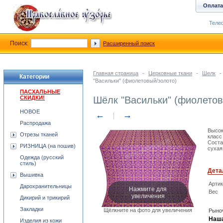
Оплата
Телеф
Поиск:
Расширенный поиск
Главная страница
-
Церковные ткани
-
Шелк
-
Категории
"Васильки" (фиолетовый/золото)
ПАСХАЛЬНЫЕ
СКИДКИ!
Шёлк "Васильки" (фиолетов
НОВОЕ
←
→
Распродажа
Высок
Отрезы тканей
класс
Соста
РИЗНИЦА (на пошив)
сухая
Одежда (русский
стиль)
Дета
Вышивка
Арти
Дарохранительницы
Нажмите для
Вес
увеличения
Дикирий и трикирий
Закладки
Щёлкните на фото для увеличения
Рыноч
Наша
Изделия из кожи