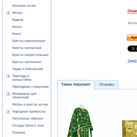
Иконные полки
Опци
Иконы
Кадила
Кол-в
Киоты
Книги
Ку
Кресты намогильные
Кресты наперсные
Кресты напрестольные
Задат
Кресты нательные
Ладан и благовония
Лампады и
кронштейны
Также покупают
Отзывы
Лампадные стаканчики
Материалы для
облачений
Митры и кресты на них
Народные промыслы
Нательные образки
Оклады богосл. книг
Панагия