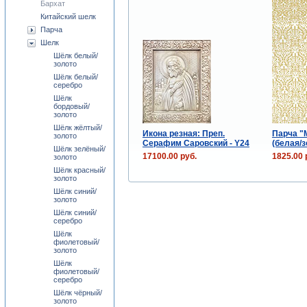
Бархат
Китайский шелк
Парча
Шелк
Шёлк белый/
золото
Шёлк белый/
серебро
Шёлк
бордовый/
золото
Шёлк жёлтый/
Икона резная: Преп.
Парча "
золото
Серафим Саровский - Y24
(белая/з
Шёлк зелёный/
17100.00 руб.
1825.00 
золото
Шёлк красный/
золото
Шёлк синий/
золото
Шёлк синий/
серебро
Шёлк
фиолетовый/
золото
Шёлк
фиолетовый/
серебро
Шёлк чёрный/
золото