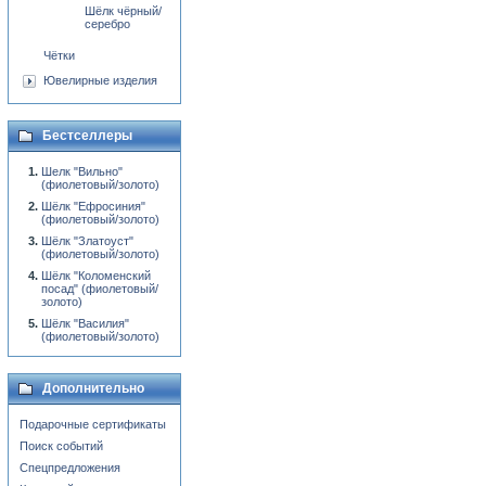
Шёлк чёрный/
серебро
Чётки
Ювелирные изделия
Бестселлеры
Шелк "Вильно"
(фиолетовый/золото)
Шёлк "Ефросиния"
(фиолетовый/золото)
Шёлк "Златоуст"
(фиолетовый/золото)
Шёлк "Коломенский
посад" (фиолетовый/
золото)
Шёлк "Василия"
(фиолетовый/золото)
Дополнительно
Подарочные сертификаты
Поиск событий
Спецпредложения