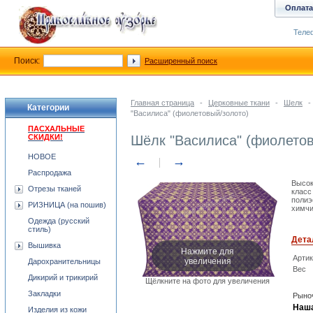
Оплата
Телеф
Поиск:
Расширенный поиск
Главная страница
-
Церковные ткани
-
Шелк
-
Категории
"Василиса" (фиолетовый/золото)
ПАСХАЛЬНЫЕ
СКИДКИ!
Шёлк "Василиса" (фиолетов
НОВОЕ
←
→
Распродажа
Высок
Отрезы тканей
класс
полиэ
РИЗНИЦА (на пошив)
химчи
Одежда (русский
стиль)
Дета
Вышивка
Нажмите для
Арти
увеличения
Дарохранительницы
Вес
Дикирий и трикирий
Щёлкните на фото для увеличения
Закладки
Рыноч
Наша
Изделия из кожи