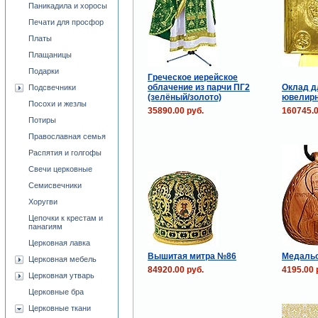
Паникадила и хоросы
Печати для просфор
Платы
Плащаницы
Подарки
Греческое иерейское
облачение из парчи ПГ2
Оклад д
Подсвечники
(зелёный/золото)
ювелирн
Посохи и жезлы
35890.00 руб.
160745.0
Потиры
Православная семья
Распятия и голгофы
Свечи церковные
Семисвечники
Хоругви
Цепочки к крестам и
панагиям
Церковная лавка
Вышитая митра №86
Медальо
Церковная мебель
84920.00 руб.
4195.00 
Церковная утварь
Церковные бра
Церковные ткани