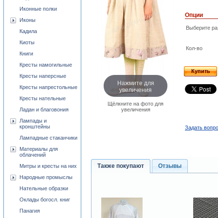
Иконные полки
Опции
Иконы
Выберите ра
Кадила
Киоты
Кол-во
Книги
Кресты намогильные
Купить
Кресты наперсные
Нажмите для
Кресты напрестольные
увеличения
Кресты нательные
Щёлкните на фото для
Ладан и благовония
увеличения
Лампады и
кронштейны
Задать вопро
Лампадные стаканчики
Материалы для
облачений
Также покупают
Отзывы
Митры и кресты на них
Народные промыслы
Нательные образки
Оклады богосл. книг
Панагия