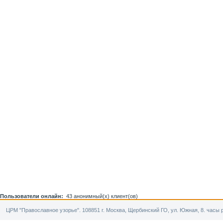
Пользователи онлайн:
43 анонимный(х) клиент(ов)
ЦРМ "Православное узорье". 108851 г. Москва, Щербинский ГО, ул. Южная, 8. часы р