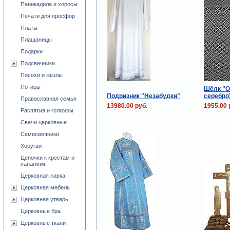
Паникадила и хоросы
Печати для просфор
Платы
Плащаницы
Подарки
Подсвечники
Посохи и жезлы
Потиры
Шёлк "О
Подризник "Незабудки"
серебро
Православная семья
13980.00 руб.
1955.00 
Распятия и голгофы
Свечи церковные
Семисвечники
Хоругви
Цепочки к крестам и
панагиям
Церковная лавка
Церковная мебель
Церковная утварь
Церковные бра
Церковные ткани