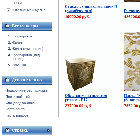
Чётки
Стихарь клирика из парчи П
Ювелирные изделия
(синий/золото)
Распяти
16990.00 руб.
426300.0
Бестселлеры
Косоворотка
Жилет
Жилет (инд. пошив)
Косоворотка (инд.
пошив)
Рубашка
Дополнительно
Подарочные сертификаты
Облачение на престол
Парча "
Поиск событий
резное - P17
(белая/з
Спецпредложения
237000.00 руб.
7650.00 
Карта сайта
Карта товаров
Справка