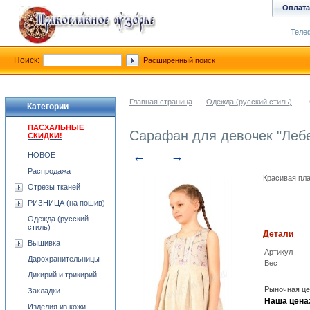
Оплата
Телеф
Поиск:
Расширенный поиск
Главная страница
-
Одежда (русский стиль)
-
Категории
ПАСХАЛЬНЫЕ
Сарафан для девочек "Леб
СКИДКИ!
←
→
НОВОЕ
Распродажа
Красивая пла
Отрезы тканей
РИЗНИЦА (на пошив)
Одежда (русский
стиль)
Детали
Вышивка
Артикул
Дарохранительницы
Вес
Дикирий и трикирий
Рыночная це
Закладки
Наша цена
Изделия из кожи