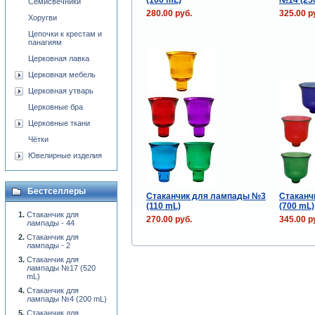
Семисвечники
280.00 руб.
325.00 р
Хоругви
Цепочки к крестам и
панагиям
Церковная лавка
Церковная мебель
Церковная утварь
Церковные бра
Церковные ткани
Чётки
Ювелирные изделия
Бестселлеры
Стаканчик для лампады №3
Стаканч
(110 mL)
(700 mL)
Стаканчик для
270.00 руб.
345.00 р
лампады - 44
Стаканчик для
лампады - 2
Стаканчик для
лампады №17 (520
mL)
Стаканчик для
лампады №4 (200 mL)
Стаканчик для