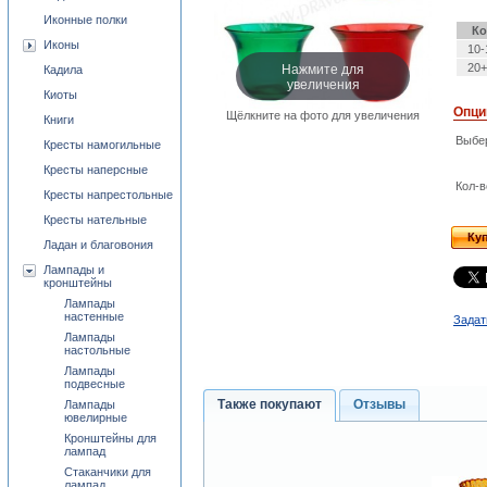
Иконные полки
Ко
Иконы
10-
Нажмите для
20+
Кадила
увеличения
Киоты
Опци
Щёлкните на фото для увеличения
Книги
Выбе
Кресты намогильные
Кресты наперсные
Кол-в
Кресты напрестольные
Кресты нательные
Ку
Ладан и благовония
Лампады и
кронштейны
Лампады
настенные
Задат
Лампады
настольные
Лампады
подвесные
Также покупают
Отзывы
Лампады
ювелирные
Кронштейны для
лампад
Стаканчики для
лампад