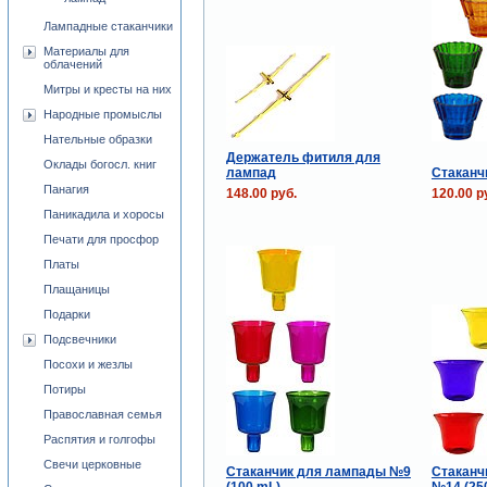
Лампадные стаканчики
Материалы для
облачений
Митры и кресты на них
Народные промыслы
Нательные образки
Держатель фитиля для
Оклады богосл. книг
лампад
Стаканч
Панагия
148.00 руб.
120.00 р
Паникадила и хоросы
Печати для просфор
Платы
Плащаницы
Подарки
Подсвечники
Посохи и жезлы
Потиры
Православная семья
Распятия и голгофы
Свечи церковные
Стаканчик для лампады №9
Стаканч
(100 mL)
№14 (25