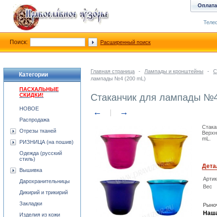
Оплата
Телеф
Поиск:
Расширенный поиск
Главная страница
-
Лампады и кронштейны
-
С
Категории
лампады №4 (200 mL)
ПАСХАЛЬНЫЕ
СКИДКИ!
Стаканчик для лампады №4
НОВОЕ
←
→
Распродажа
Стака
Отрезы тканей
Верхн
mL.
РИЗНИЦА (на пошив)
Одежда (русский
стиль)
Дета
Вышивка
Арти
Дарохранительницы
Вес
Дикирий и трикирий
Закладки
Рыноч
Наша
Изделия из кожи