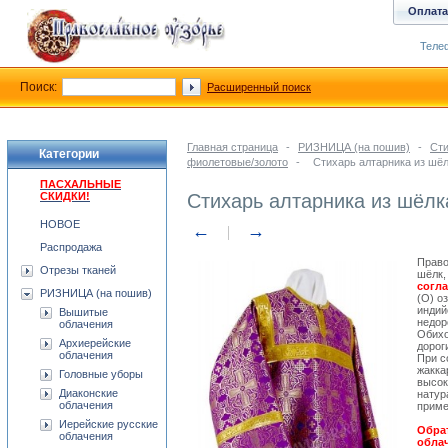
Оплата
Телеф
Поиск:
Расширенный поиск
Главная страница
-
РИЗНИЦА (на пошив)
-
Сти
Категории
фиолетовые/золото
-
Стихарь алтарника из шё
ПАСХАЛЬНЫЕ
СКИДКИ!
Стихарь алтарника из шёлк
НОВОЕ
←
→
Распродажа
Право
Отрезы тканей
шёлк,
согл
РИЗНИЦА (на пошив)
(О) о
индий
Вышитые
недор
облачения
Обихо
Архиерейские
дорог
облачения
При с
жакка
Головные уборы
высок
Диаконские
натур
облачения
приме
Иерейские русские
Обрат
облачения
облач