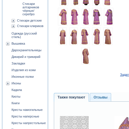
Стихари
алтарников
чёрные/
серебро
Стихари детские
Стихари клириков
Одежда (русский
стиль)
Вышивка
Дарохранительницы
Дикирий и трикирий
Закладки
Изделия из кожи
Задат
Иконные полки
Иконы
Кадила
Киоты
Также покупают
Отзывы
Книги
Кресты намогильные
Кресты наперсные
Кресты напрестольные