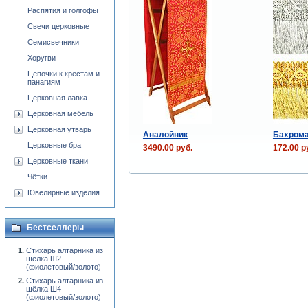
Распятия и голгофы
Свечи церковные
Семисвечники
Хоругви
Цепочки к крестам и
панагиям
Церковная лавка
Церковная мебель
Церковная утварь
Аналойник
Бахрома
Церковные бра
3490.00 руб.
172.00 р
Церковные ткани
Чётки
Ювелирные изделия
Бестселлеры
Стихарь алтарника из
шёлка Ш2
(фиолетовый/золото)
Стихарь алтарника из
шёлка Ш4
(фиолетовый/золото)