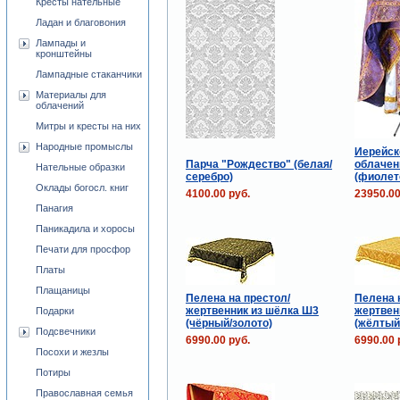
Кресты нательные
Ладан и благовония
Лампады и
кронштейны
Лампадные стаканчики
Материалы для
облачений
Митры и кресты на них
Народные промыслы
Иерейск
Парча "Рождество" (белая/
облачен
Нательные образки
серебро)
(фиолет
Оклады богосл. книг
4100.00 руб.
23950.00
Панагия
Паникадила и хоросы
Печати для просфор
Платы
Плащаницы
Пелена на престол/
Пелена 
жертвенник из шёлка Ш3
жертвен
Подарки
(чёрный/золото)
(жёлтый
Подсвечники
6990.00 руб.
6990.00 
Посохи и жезлы
Потиры
Православная семья