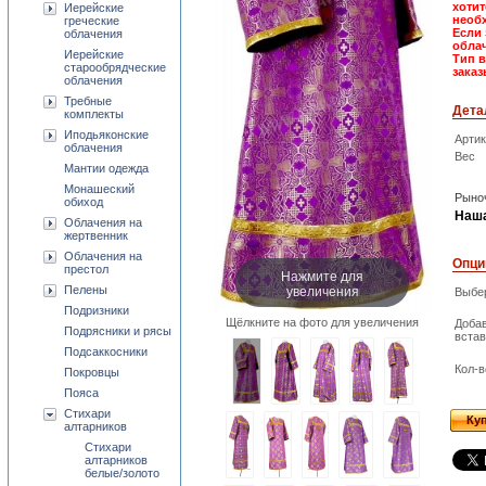
хотит
Иерейские
необх
греческие
Если 
облачения
облач
Иерейские
Тип 
старообрядческие
заказ
облачения
Требные
Дета
комплекты
Иподьяконские
Арти
облачения
Вес
Мантии одежда
Монашеский
Рыноч
обиход
Наша
Облачения на
жертвенник
Облачения на
Опци
престол
Нажмите для
увеличения
Пелены
Выбер
Подризники
Щёлкните на фото для увеличения
Доба
Подрясники и рясы
встав
Подсаккосники
Кол-в
Покровцы
Пояса
Стихари
Ку
алтарников
Стихари
алтарников
белые/золото