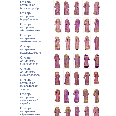
Стихари
алтарников
белые/серебро
Стихари
алтарников
бордо/золото
Стихари
алтарников
жёлтые/золото
Стихари
алтарников
зелёные/золото
Стихари
алтарников
красные/золото
Стихари
алтарников
синие/золото
Стихари
алтарников
синие/серебро
Стихари
алтарников
фиолетовые/
золото
Стихари
алтарников
фиолетовые/
серебро
Стихари
алтарников
чёрные/золото