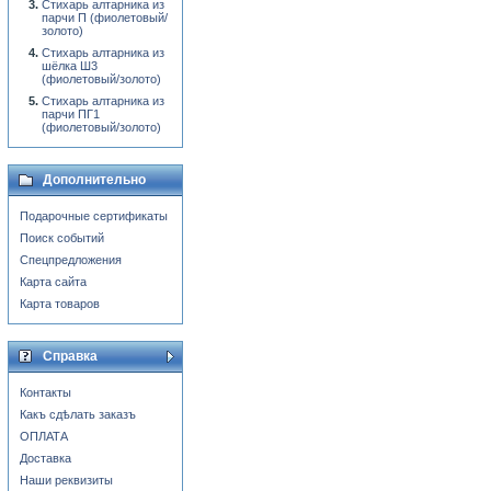
Стихарь алтарника из
парчи П (фиолетовый/
золото)
Стихарь алтарника из
шёлка Ш3
(фиолетовый/золото)
Стихарь алтарника из
парчи ПГ1
(фиолетовый/золото)
Дополнительно
Подарочные сертификаты
Поиск событий
Спецпредложения
Карта сайта
Карта товаров
Справка
Контакты
Какъ сдѣлать заказъ
ОПЛАТА
Доставка
Наши реквизиты