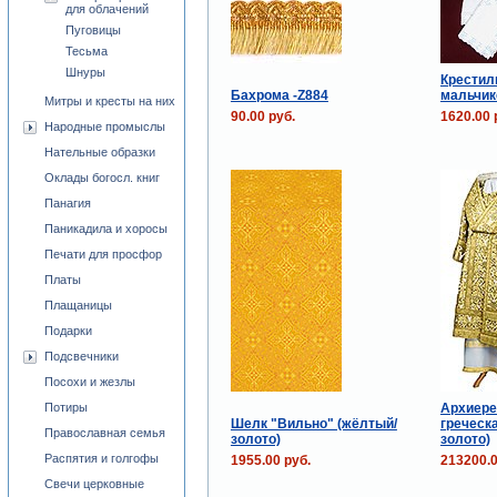
для облачений
Пуговицы
Тесьма
Шнуры
Крестил
Бахрома -Z884
мальчик
Митры и кресты на них
90.00 руб.
1620.00 
Народные промыслы
Нательные образки
Оклады богосл. книг
Панагия
Паникадила и хоросы
Печати для просфор
Платы
Плащаницы
Подарки
Подсвечники
Посохи и жезлы
Архиере
Потиры
Шелк "Вильно" (жёлтый/
греческа
Православная семья
золото)
золото)
Распятия и голгофы
1955.00 руб.
213200.0
Свечи церковные