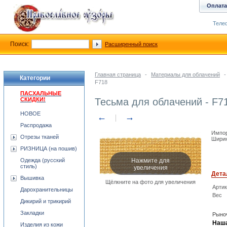
Оплата
Телеф
Поиск:
Расширенный поиск
Главная страница
-
Материалы для облачений
-
Категории
F718
ПАСХАЛЬНЫЕ
СКИДКИ!
Тесьма для облачений - F7
НОВОЕ
←
→
Распродажа
Импор
Отрезы тканей
Ширин
РИЗНИЦА (на пошив)
Нажмите для
Одежда (русский
увеличения
стиль)
Дета
Вышивка
Щёлкните на фото для увеличения
Арти
Дарохранительницы
Вес
Дикирий и трикирий
Закладки
Рыноч
Наша
Изделия из кожи