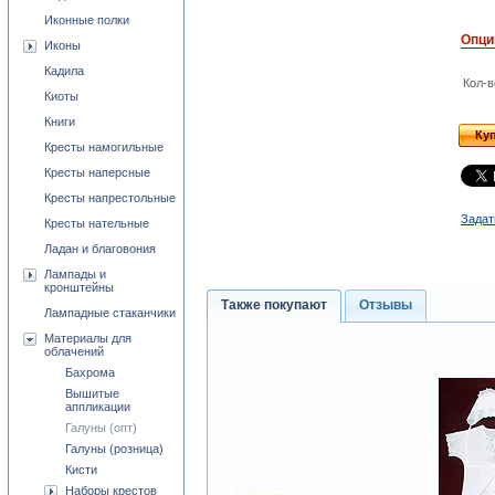
Иконные полки
Опци
Иконы
Кадила
Кол-в
Киоты
Книги
Ку
Кресты намогильные
Кресты наперсные
Кресты напрестольные
Задат
Кресты нательные
Ладан и благовония
Лампады и
кронштейны
Также покупают
Отзывы
Лампадные стаканчики
Материалы для
облачений
Бахрома
Вышитые
аппликации
Галуны (опт)
Галуны (розница)
Кисти
Наборы крестов