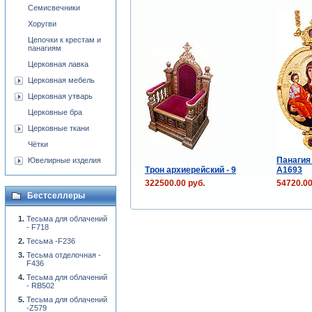
Семисвечники
Хоругви
Цепочки к крестам и
панагиям
Церковная лавка
Церковная мебель
Церковная утварь
Церковные бра
Церковные ткани
Чётки
Панагия
Ювелирные изделия
Трон архиерейский - 9
A1693
322500.00 руб.
54720.00
Бестселлеры
Тесьма для облачений
- F718
Тесьма -F236
Тесьма отделочная -
F436
Тесьма для облачений
- RB502
Тесьма для облачений
-Z579