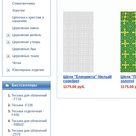
Семисвечники
Хоругви
Цепочки к крестам и
панагиям
Церковная лавка
Церковная мебель
Церковная утварь
Церковные бра
Церковные ткани
Чётки
Ювелирные изделия
Шёлк "Елизавета" (белый/
Шёлк "П
серебро)
золото)
Бестселлеры
1175.00 руб.
1175.00 
Тесьма для облачений
- F718
Тесьма -F236
Тесьма отделочная -
F436
Тесьма для облачений
- RB502
Тесьма для облачений
-Z579