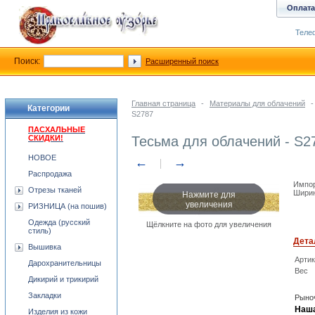
Оплата
Телеф
Поиск:
Расширенный поиск
Главная страница
-
Материалы для облачений
-
Категории
S2787
ПАСХАЛЬНЫЕ
СКИДКИ!
Тесьма для облачений - S2
НОВОЕ
←
→
Распродажа
Импор
Отрезы тканей
Нажмите для
Ширин
увеличения
РИЗНИЦА (на пошив)
Одежда (русский
Щёлкните на фото для увеличения
стиль)
Дета
Вышивка
Арти
Дарохранительницы
Вес
Дикирий и трикирий
Закладки
Рыноч
Наша
Изделия из кожи