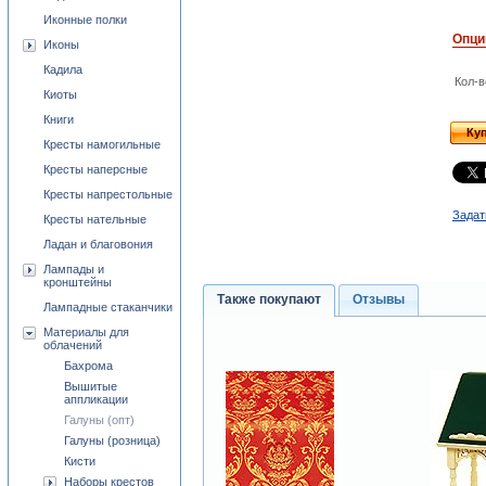
Иконные полки
Опци
Иконы
Кадила
Кол-в
Киоты
Книги
Ку
Кресты намогильные
Кресты наперсные
Кресты напрестольные
Задат
Кресты нательные
Ладан и благовония
Лампады и
кронштейны
Также покупают
Отзывы
Лампадные стаканчики
Материалы для
облачений
Бахрома
Вышитые
аппликации
Галуны (опт)
Галуны (розница)
Кисти
Наборы крестов