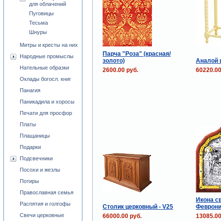
для облачений
Пуговицы
Тесьма
Шнуры
Митры и кресты на них
Парча "Роза" (красная/
Народные промыслы
золото)
Аналой 
Нательные образки
2600.00 руб.
60220.00
Оклады богосл. книг
Панагия
Паникадила и хоросы
Печати для просфор
Платы
Плащаницы
Подарки
Подсвечники
Посохи и жезлы
Потиры
Православная семья
Икона св
Распятия и голгофы
Столик церковный - V25
Феврони
Свечи церковные
66000.00 руб.
13085.00