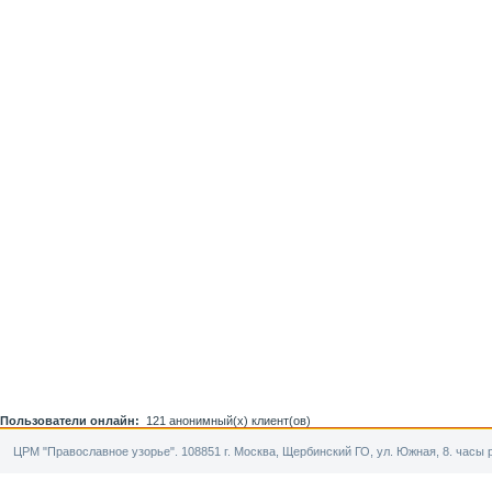
Пользователи онлайн:
121 анонимный(х) клиент(ов)
ЦРМ "Православное узорье". 108851 г. Москва, Щербинский ГО, ул. Южная, 8. часы р