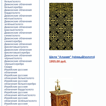
белые/золото
Диаконские облачения
белые/серебро
Диаконские облачения
бордо/золото
Диаконские облачения
жёлтые/золото
Диаконские облачения
зелёные/золото
Диаконские облачения
красные/золото
Диаконские облачения
синие/золото
Диаконские облачения
синие/серебро
Диаконские облачения
фиолетовые/золото
Диаконские облачения
фиолетовые/серебро
Диаконские облачения
Шелк "Алания" (чёрный/золото)
чёрные/золото
Диаконские облачения
1955.00 руб.
чёрные/серебро
Орари
Иерейские русские
облачения
Иерейские русские
облачения белые/золото
Иерейские русские
облачения белые/серебро
Иерейские русские
облачения бордо/золото
Иерейские русские
облачения жёлтые/золото
Иерейские русские
облачения зелёные/золото
Иерейские русские