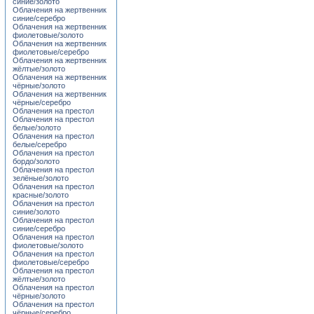
синие/золото
Облачения на жертвенник
синие/серебро
Облачения на жертвенник
фиолетовые/золото
Облачения на жертвенник
фиолетовые/серебро
Облачения на жертвенник
жёлтые/золото
Облачения на жертвенник
чёрные/золото
Облачения на жертвенник
чёрные/серебро
Облачения на престол
Облачения на престол
белые/золото
Облачения на престол
белые/серебро
Облачения на престол
бордо/золото
Облачения на престол
зелёные/золото
Облачения на престол
красные/золото
Облачения на престол
синие/золото
Облачения на престол
синие/серебро
Облачения на престол
фиолетовые/золото
Облачения на престол
фиолетовые/серебро
Облачения на престол
жёлтые/золото
Облачения на престол
чёрные/золото
Облачения на престол
чёрные/серебро