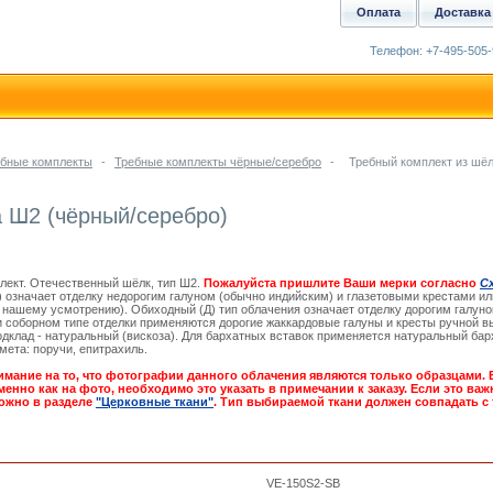
Оплата
Доставка
Телефон: +7-495-505-
бные комплекты
-
Требные комплекты чёрные/серебро
-
Требный комплект из шёл
 Ш2 (чёрный/серебро)
лект. Отечественный шёлк, тип Ш2.
Пожалуйста пришлите Ваши мерки согласно
С
) означает отделку недорогим галуном (обычно индийским) и глазетовыми крестами ил
 нашему усмотрению). Обиходный (Д) тип облачения означает отделку дорогим галу
и соборном типе отделки применяются дорогие жаккардовые галуны и кресты ручной 
одклад - натуральный (вискоза). Для бархатных вставок применяется натуральный бар
мета: поручи, епитрахиль.
имание на то, что фотографии данного облачения являются только образцами. 
енно как на фото, необходимо это указать в примечании к заказу. Если это важ
ожно в разделе
"Церковные ткани"
. Тип выбираемой ткани должен совпадать с
VE-150S2-SB