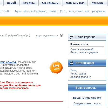
Домой
Корзина
Как заказать
Написать нам
Контакты
97-87/88
Адрес: Москва, Щербинка, Южная, 8 (9-16, пн-пт, кроме церк. праздников)
ка Ш2 (чёрный/серебро)
Версия для печати
Ваша корзина
Корзина пуста
Список пожеланий
Регистрация подарков
хеме обмера.
Обыденный тип
Авторизация
и крестами с недорогой
ном и вышитыми метанитом
24
%
Вход
вышивки высококачественной
хат высшего сорта. В комплект
Регистрация
Забыли пароль?
Если Вы хотите получить
но для Вас, выбрать ткань для
Ваши запросы
 типом заказываемого
Введите код запроса
Создать комм. запрос