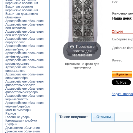
Вес
иерейские облачения
Вышитые русские
иерейские облачения
Рыночная цен
Вышитые диаконские
облачения
Наша цена:
Архиерейские облачения
Архиерейские облачения
белые/золото
Опции
Архиерейские облачения
белые/серебро
Архиерейские облачения
Выберите вид
бордо/золото
Проведите
Архиерейские облачения
Добавьте бар
жёлтые/золото
поверх для
Архиерейские облачения
увеличения
зелёные/золото
Архиерейские облачения
Кол-во
красные/золото
Щёлкните на фото для
Архиерейские облачения
увеличения
синие/золото
Архиерейские облачения
Купить
синие/серебро
Архиерейские облачения
фиолетовые/золото
Архиерейские облачения
фиолетовые/серебро
Задать вопро
Архиерейские облачения
чёрные/золото
Архиерейские облачения
чёрные/серебро
Малые омофоры
Разное
Также покупают
Отзывы
Головные уборы
Камилавки и клобуки
Скуфьи
Диаконские облачения
Диаконские облачения