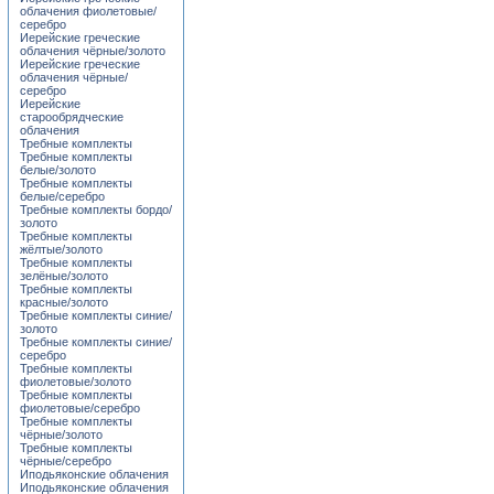
облачения фиолетовые/
серебро
Иерейские греческие
облачения чёрные/золото
Иерейские греческие
облачения чёрные/
серебро
Иерейские
старообрядческие
облачения
Требные комплекты
Требные комплекты
белые/золото
Требные комплекты
белые/серебро
Требные комплекты бордо/
золото
Требные комплекты
жёлтые/золото
Требные комплекты
зелёные/золото
Требные комплекты
красные/золото
Требные комплекты синие/
золото
Требные комплекты синие/
серебро
Требные комплекты
фиолетовые/золото
Требные комплекты
фиолетовые/серебро
Требные комплекты
чёрные/золото
Требные комплекты
чёрные/серебро
Иподьяконские облачения
Иподьяконские облачения