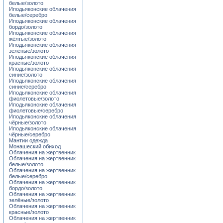
белые/золото
Иподьяконские облачения
белые/серебро
Иподьяконские облачения
бордо/золото
Иподьяконские облачения
жёлтые/золото
Иподьяконские облачения
зелёные/золото
Иподьяконские облачения
красные/золото
Иподьяконские облачения
синие/золото
Иподьяконские облачения
синие/серебро
Иподьяконские облачения
фиолетовые/золото
Иподьяконские облачения
фиолетовые/серебро
Иподьяконские облачения
чёрные/золото
Иподьяконские облачения
чёрные/серебро
Мантии одежда
Монашеский обиход
Облачения на жертвенник
Облачения на жертвенник
белые/золото
Облачения на жертвенник
белые/серебро
Облачения на жертвенник
бордо/золото
Облачения на жертвенник
зелёные/золото
Облачения на жертвенник
красные/золото
Облачения на жертвенник