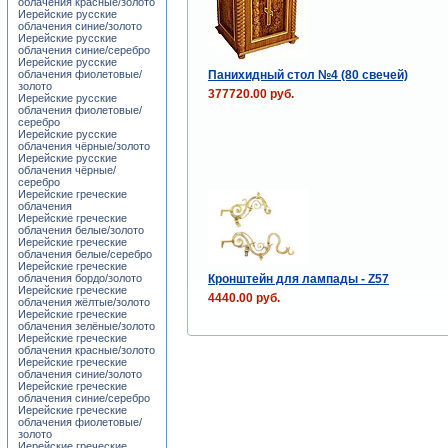
облачения красные/золото
Иерейские русские
облачения синие/золото
Иерейские русские
облачения синие/серебро
Иерейские русские
Панихидный стол №4 (80 свечей)
облачения фиолетовые/
золото
377720.00 руб.
Иерейские русские
облачения фиолетовые/
серебро
Иерейские русские
облачения чёрные/золото
Иерейские русские
облачения чёрные/
серебро
Иерейские греческие
облачения
Иерейские греческие
облачения белые/золото
Иерейские греческие
облачения белые/серебро
Иерейские греческие
Кронштейн для лампады - Z57
облачения бордо/золото
Иерейские греческие
4440.00 руб.
облачения жёлтые/золото
Иерейские греческие
облачения зелёные/золото
Иерейские греческие
облачения красные/золото
Иерейские греческие
облачения синие/золото
Иерейские греческие
облачения синие/серебро
Иерейские греческие
облачения фиолетовые/
золото
Иерейские греческие