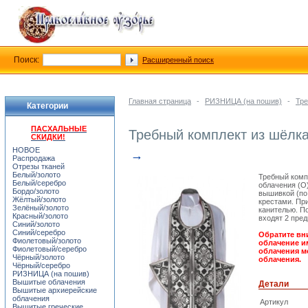
Поиск:
Расширенный поиск
Главная страница
-
РИЗНИЦА (на пошив)
-
Тре
Категории
ПАСХАЛЬНЫЕ
Требный комплект из шёлка
СКИДКИ!
НОВОЕ
→
Распродажа
Отрезы тканей
Белый/золото
Требный комп
Белый/серебро
облачения (О
Бордо/золото
вышивкой (по
Жёлтый/золото
крестами. Пр
Зелёный/золото
канителью. П
Красный/золото
входят 2 пред
Синий/золото
Синий/серебро
Обратите вн
Фиолетовый/золото
облачение им
Фиолетовый/серебро
облачения м
Чёрный/золото
облачения.
Чёрный/серебро
РИЗНИЦА (на пошив)
Вышитые облачения
Детали
Вышитые архиерейские
облачения
Артикул
Вышитые греческие