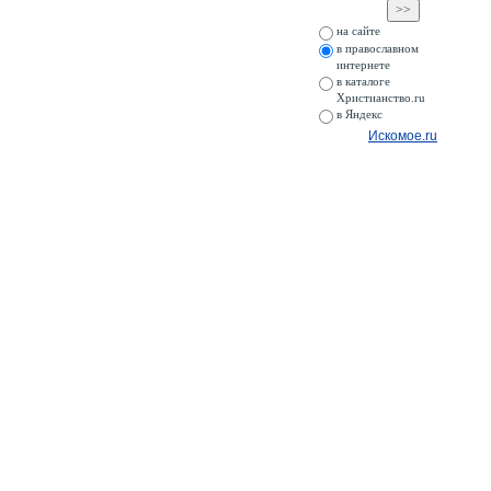
на сайте
в православном
интернете
в каталоге
Христианство.ru
в Яндекс
Искомое.ru