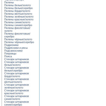
Пелены
Пелены белые/золото
Пелены белые/серебро
Пелены бордо/золото
Пелены жёлтые/золото
Пелены зелёные/золото
Пелены красные/золото
Пелены синие/золото
Пелены синие/серебро
Пелены фиолетовые/
золото
Пелены фиолетовые/
серебро
Пелены чёрные/золото
Пелены чёрные/серебро
Подризники
Подрясники и рясы
Подсаккосники
Покровцы
Пояса
Стихари алтарников
Стихари алтарников
белые/золото
Стихари алтарников
белые/серебро
Стихари алтарников
бордо/золото
Стихари алтарников
жёлтые/золото
Стихари алтарников
зелёные/золото
Стихари алтарников
красные/золото
Стихари алтарников
синие/золото
Стихари алтарников
синие/серебро