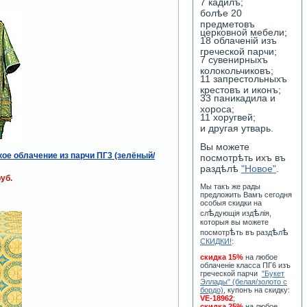
7 кадилъ;
болѣе 20
предметовъ
церковной мебели;
18 облаченiй изъ
греческой парчи;
7 сувенирныхъ
колокольчиковъ;
11 запрестольныхъ
крестовъ и иконъ;
33 паникадила и
хороса;
11 хоругвей;
и другая утварь.
Вы можете
ое облачение из парчи ПГ3 (зелёный/
посмотрѣть ихъ въ
раздѣлѣ
"Новое"
.
уб.
Мы такъ же рады
предложить Вамъ сегодня
особыя скидки на
ѣ
ѣ
сл
дующiя изд
лiя,
которыя вы можете
ѣ
ѣ
ѣ
посмотр
ть въ разд
л
СКИДКИ!
:
скидка 15%
на любое
облаченiе класса ПГ6 изъ
греческой парчи
"Букет
Эллады" (белая/золото с
бордо)
, купонъ на скидку:
VE-18962
;
скидка 25%
на любое