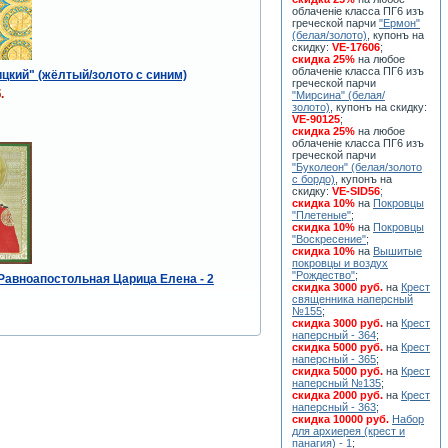
облаченiе класса ПГ6 изъ
греческой парчи
"Ермон"
(белая/золото)
, купонъ на
скидку:
VE-17606
;
скидка 25%
на любое
облаченiе класса ПГ6 изъ
цкий" (жёлтый/золото с синим)
греческой парчи
.
"Мирсина" (белая/
золото)
, купонъ на скидку:
VE-90125
;
скидка 25%
на любое
облаченiе класса ПГ6 изъ
греческой парчи
"Буколеон" (белая/золото
с бордо)
, купонъ на
скидку:
VE-SID56
;
скидка 10%
на
Покровцы
"Плетеные"
;
скидка 10%
на
Покровцы
"Воскресение"
;
скидка 10%
на
Вышитые
покровцы и воздух
"Рождество"
;
 Равноапостольная Царица Елена - 2
скидка 3000 руб.
на
Крест
священника наперсный
№155
;
скидка 3000 руб.
на
Крест
наперсный - 364
;
скидка 5000 руб.
на
Крест
наперсный - 365
;
скидка 5000 руб.
на
Крест
наперсный №135
;
скидка 2000 руб.
на
Крест
наперсный - 363
;
скидка 10000 руб.
Набор
для архиерея (крест и
панагия) - 1
;