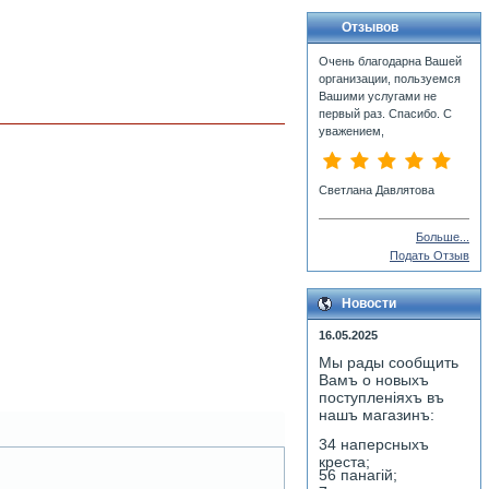
Отзывов
Очень благодарна Вашей
организации, пользуемся
Вашими услугами не
первый раз. Спасибо. С
уважением,
Светлана Давлятова
Больше...
Подать Отзыв
Новости
16.05.2025
Мы рады сообщить
Вамъ о новыхъ
поступленiяхъ въ
нашъ магазинъ:
34 наперсныхъ
креста;
56 панагiй;