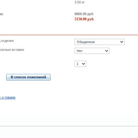
3.50
кг
а:
6800.00
руб.
5150.00
руб.
 отделки
хатные вставки
В список пожеланий
с о товаре