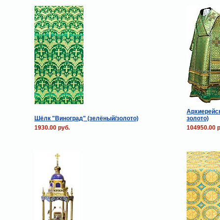
Архиерейск
Шёлк "Виноград" (зелёный/золото)
золото)
1930.00 руб.
104950.00 р