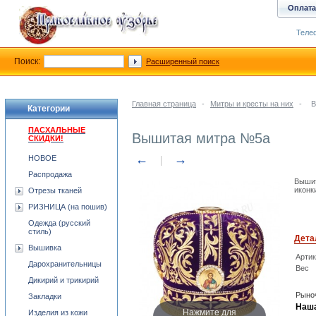
Оплата
Телеф
Поиск:
Расширенный поиск
Главная страница
-
Митры и кресты на них
-
В
Категории
ПАСХАЛЬНЫЕ
Вышитая митра №5a
СКИДКИ!
←
→
НОВОЕ
Распродажа
Вышит
иконк
Отрезы тканей
РИЗНИЦА (на пошив)
Одежда (русский
стиль)
Дета
Вышивка
Арти
Дарохранительницы
Вес
Дикирий и трикирий
Рыноч
Закладки
Наша
Нажмите для
Изделия из кожи