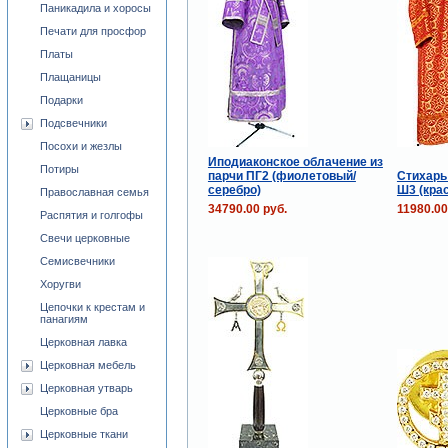
Паникадила и хоросы
Печати для просфор
Платы
Плащаницы
Подарки
Подсвечники
Посохи и жезлы
Иподиаконское облачение из
Потиры
парчи ПГ2 (фиолетовый/
Стихарь
серебро)
Ш3 (кра
Православная семья
34790.00 руб.
11980.00
Распятия и голгофы
Свечи церковные
Семисвечники
Хоругви
Цепочки к крестам и
панагиям
Церковная лавка
Церковная мебель
Церковная утварь
Церковные бра
Церковные ткани