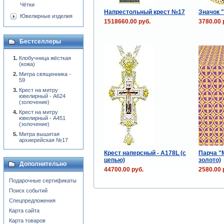
Чётки
Напрестольный крест №17
Значок "
Ювелирные изделия
1518660.00 руб.
3780.00 
Бестселлеры
Клобучница жёсткая
(кожа)
Митра священника -
59
Крест на митру
ювелирный - А624
(золочение)
Крест на митру
ювелирный - А451
(золочение)
Митра вышитая
архиерейская №17
Крест наперсный - А178L (с
Парча "
цепью)
золото)
Дополнительно
44700.00 руб.
2580.00 
Подарочные сертификаты
Поиск событий
Спецпредложения
Карта сайта
Карта товаров