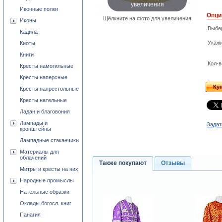
увеличения
Иконные полки
Опци
Щёлкните на фото для увеличения
Иконы
Выбе
Кадила
Укаж
Киоты
Книги
Кол-в
Кресты намогильные
Кресты наперсные
Ку
Кресты напрестольные
Кресты нательные
Ладан и благовония
Лампады и
Задат
кронштейны
Лампадные стаканчики
Материалы для
облачений
Также покупают
Отзывы
Митры и кресты на них
Народные промыслы
Нательные образки
Оклады богосл. книг
Панагия