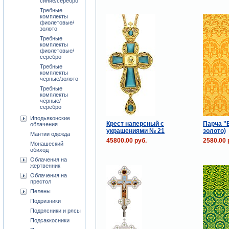
синие/серебро
Требные
комплекты
фиолетовые/
золото
Требные
комплекты
фиолетовые/
серебро
Требные
комплекты
чёрные/золото
Требные
комплекты
чёрные/
серебро
Иподьяконские
Крест наперсный с
Парча "
облачения
украшениями № 21
золото)
Мантии одежда
45800.00 руб.
2580.00 
Монашеский
обиход
Облачения на
жертвенник
Облачения на
престол
Пелены
Подризники
Подрясники и рясы
Подсаккосники