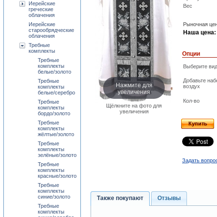
Иерейские
Вес
греческие
облачения
Иерейские
Рыночная цен
старообрядческие
Наша цена:
облачения
Требные
комплекты
Опции
Требные
комплекты
Выберите вид
белые/золото
Добавьте наб
Требные
Нажмите для
воздух
комплекты
увеличения
белые/серебро
Кол-во
Требные
Щёлкните на фото для
комплекты
увеличения
бордо/золото
Требные
Купить
комплекты
жёлтые/золото
Требные
комплекты
зелёные/золото
Задать вопро
Требные
комплекты
красные/золото
Требные
комплекты
синие/золото
Также покупают
Отзывы
Требные
комплекты