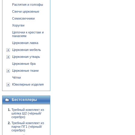
Распятия и голгофы
Свечи церковные
Семисвечники
Хоругви
Цепочки к крестам и
панагиям
Церковная лавка
Церковная мебель
Церковная утварь
Церковные бра
Церковные ткани
Чётки
Ювелирные изделия
Бестселлеры
Требный комплект из
шёлка Ш2 (чёрный/
серебро)
Требный комплект из
парчи ПГ1 (чёрный/
серебро)