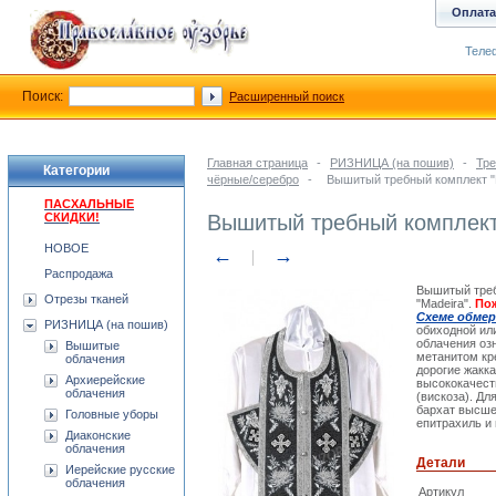
Оплата
Телеф
Поиск:
Расширенный поиск
Главная страница
-
РИЗНИЦА (на пошив)
-
Тре
Категории
чёрные/серебро
-
Вышитый требный комплект "
ПАСХАЛЬНЫЕ
СКИДКИ!
Вышитый требный комплект 
НОВОЕ
←
→
Распродажа
Вышитый треб
Отрезы тканей
"Madeira".
По
Схеме обмер
РИЗНИЦА (на пошив)
обиходной ил
облачения оз
Вышитые
метанитом кр
облачения
дорогие жакк
Архиерейские
высококачест
облачения
(вискоза). Д
бархат высшег
Головные уборы
епитрахиль и 
Диаконские
облачения
Детали
Иерейские русские
облачения
Артикул