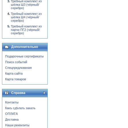
Требный комплект из
шёлка Ш3 (чёрный/
серебро)
Требный комплект из
шёлка Ш4 (чёрный/
серебро)
Требный комплект из
парчи ПГ2 (чёрный/
серебро)
Дополнительно
Подарочные сертификаты
Поиск событий
Спецпредложения
Карта сайта
Карта товаров
Справка
Контакты
Какъ сдѣлать заказъ
ОПЛАТА
Доставка
Наши реквизиты