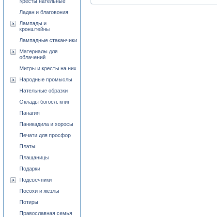
Кресты нательные
Ладан и благовония
Лампады и
кронштейны
Лампадные стаканчики
Материалы для
облачений
Митры и кресты на них
Народные промыслы
Нательные образки
Оклады богосл. книг
Панагия
Паникадила и хоросы
Печати для просфор
Платы
Плащаницы
Подарки
Подсвечники
Посохи и жезлы
Потиры
Православная семья