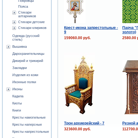
Покровцы
Пояса
Стихари
алтарников
Стихари детские
Крест-икона запрестольные -
Парча "
Стихари клириков
9
золото)
Одежда (русский
159060.00 руб.
2580.00 
стиль)
Вышивка
Дарохранительницы
Дикирий и трикирий
Закладки
Изделия из кожи
Иконные полки
Иконы
Кадила
Киоты
Книги
Кресты намогильные
Трон архиерейский - 7
Резной а
Кресты наперсные
323600.00 руб.
112700.0
Кресты напрестольные