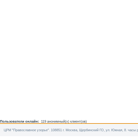
Пользователи онлайн:
119 анонимный(х) клиент(ов)
ЦРМ "Православное узорье". 108851 г. Москва, Щербинский ГО, ул. Южная, 8. часы р