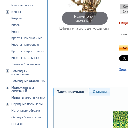
Иконные полки
Ко
2+ 
Иконы
Нажмите для
Кадила
увеличения
Опци
Киоты
Щёлкните на фото для увеличения
Книги
Кол-в
Кресты намогильные
Кресты наперсные
Ку
Кресты напрестольные
Кресты нательные
Ладан и благовония
Задат
Лампады и
кронштейны
Лампадные стаканчики
Материалы для
облачений
Также покупают
Отзывы
Митры и кресты на них
Народные промыслы
Нательные образки
Оклады богосл. книг
Панагия