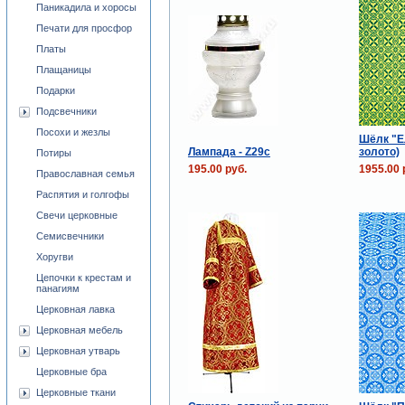
Паникадила и хоросы
Печати для просфор
Платы
Плащаницы
Подарки
Подсвечники
Посохи и жезлы
Шёлк "Е
Лампада - Z29c
золото)
Потиры
195.00 руб.
1955.00 
Православная семья
Распятия и голгофы
Свечи церковные
Семисвечники
Хоругви
Цепочки к крестам и
панагиям
Церковная лавка
Церковная мебель
Церковная утварь
Церковные бра
Церковные ткани