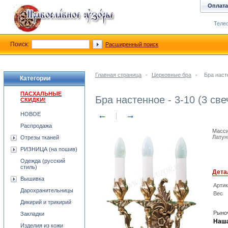
Оплата
Телеф
Поиск:
Расширенный поиск
Главная страница
-
Церковные бра
-
Бра наст
Категории
ПАСХАЛЬНЫЕ
Бра настенное - 3-10 (3 све
СКИДКИ!
←
→
НОВОЕ
Распродажа
Масси
Латун
Отрезы тканей
РИЗНИЦА (на пошив)
Одежда (русский
стиль)
Дета
Вышивка
Арти
Дарохранительницы
Вес
Дикирий и трикирий
Рыноч
Закладки
Наша
Изделия из кожи