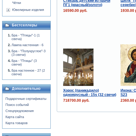
Стихарь детский из парчи
Шёлк "П
Чётки
ПГ1 (красный/золото)
серебро
Ювелирные изделия
16590.00 руб.
1930.00 
Бестселлеры
Бра - "Птицы"-1 (1
свеча)
Лампа настенная - 6
Бра - "Полукруглое"-3
(3 свечи)
Бра - "Птицы" (3
свечи)
Бра настенное - 27 (2
свечи)
Дополнительно
Хорос (паникадило)
Икона: 
одноярусный - 15s (32 свечи)
S23
Подарочные сертификаты
718700.00 руб.
2360.00 
Поиск событий
Спецпредложения
Карта сайта
Карта товаров