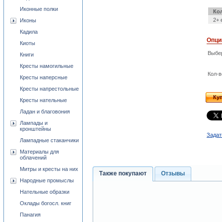
Иконные полки
Ко
2+ 
Иконы
Кадила
Опци
Киоты
Выбе
Книги
Кресты намогильные
Кол-в
Кресты наперсные
Кресты напрестольные
Ку
Кресты нательные
Ладан и благовония
Лампады и
кронштейны
Задат
Лампадные стаканчики
Материалы для
облачений
Митры и кресты на них
Также покупают
Отзывы
Народные промыслы
Нательные образки
Оклады богосл. книг
Панагия