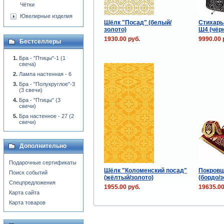
Чётки
Ювелирные изделия
Шёлк "Посад" (белый/
Стихарь
золото)
Ш4 (чёр
1930.00 руб.
9990.00 
Бестселлеры
Бра - "Птицы"-1 (1
свеча)
Лампа настенная - 6
Бра - "Полукруглое"-3
(3 свечи)
Бра - "Птицы" (3
свечи)
Бра настенное - 27 (2
свечи)
Дополнительно
Подарочные сертификаты
Шёлк "Коломенский посад"
Покровц
Поиск событий
(жёлтый/золото)
(бордо/з
Спецпредложения
1955.00 руб.
19635.00
Карта сайта
Карта товаров