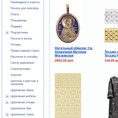
Паникадила и хоросы
Печати для просфор
Платы
Плащаницы
Подарки
Подсвечники
Посохи и жезлы
Потиры
Нательный образок: Св.
Православная семья
блаженная Матрона
Тесьма 
Московская
Тесьма 
Распятия и голгофы
2802.50 руб.
144.00 р
Свечи церковные
Семисвечники
Хоругви
Цепочки к крестам и
панагиям
Церковная лавка
Церковная мебель
Церковная утварь
Церковные бра
Церковные ткани