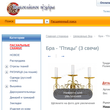
Оплата
Телеф
Поиск:
Расширенный поиск
Главная страница
-
Церковные бра
-
Бра - "Пт
Категории
ПАСХАЛЬНЫЕ
Бра - "Птицы" (3 свечи)
СКИДКИ!
←
→
НОВОЕ
Распродажа
Тради
Разме
Отрезы тканей
РИЗНИЦА (на пошив)
Одежда (русский
стиль)
Дета
Вышивка
Арти
Нажмите для
Дарохранительницы
Вес
увеличения
Дикирий и трикирий
Рыноч
Закладки
Щёлкните на фото для увеличения
Наша
Изделия из кожи