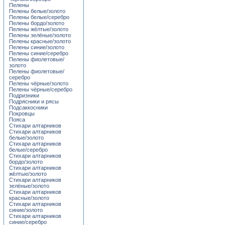
Пелены
Пелены белые/золото
Пелены белые/серебро
Пелены бордо/золото
Пелены жёлтые/золото
Пелены зелёные/золото
Пелены красные/золото
Пелены синие/золото
Пелены синие/серебро
Пелены фиолетовые/
золото
Пелены фиолетовые/
серебро
Пелены чёрные/золото
Пелены чёрные/серебро
Подризники
Подрясники и рясы
Подсаккосники
Покровцы
Пояса
Стихари алтарников
Стихари алтарников
белые/золото
Стихари алтарников
белые/серебро
Стихари алтарников
бордо/золото
Стихари алтарников
жёлтые/золото
Стихари алтарников
зелёные/золото
Стихари алтарников
красные/золото
Стихари алтарников
синие/золото
Стихари алтарников
синие/серебро