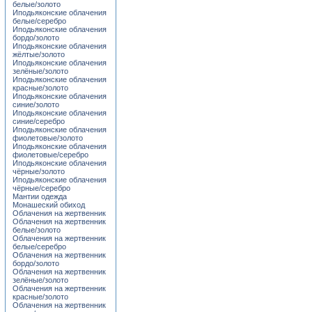
белые/золото
Иподьяконские облачения
белые/серебро
Иподьяконские облачения
бордо/золото
Иподьяконские облачения
жёлтые/золото
Иподьяконские облачения
зелёные/золото
Иподьяконские облачения
красные/золото
Иподьяконские облачения
синие/золото
Иподьяконские облачения
синие/серебро
Иподьяконские облачения
фиолетовые/золото
Иподьяконские облачения
фиолетовые/серебро
Иподьяконские облачения
чёрные/золото
Иподьяконские облачения
чёрные/серебро
Мантии одежда
Монашеский обиход
Облачения на жертвенник
Облачения на жертвенник
белые/золото
Облачения на жертвенник
белые/серебро
Облачения на жертвенник
бордо/золото
Облачения на жертвенник
зелёные/золото
Облачения на жертвенник
красные/золото
Облачения на жертвенник