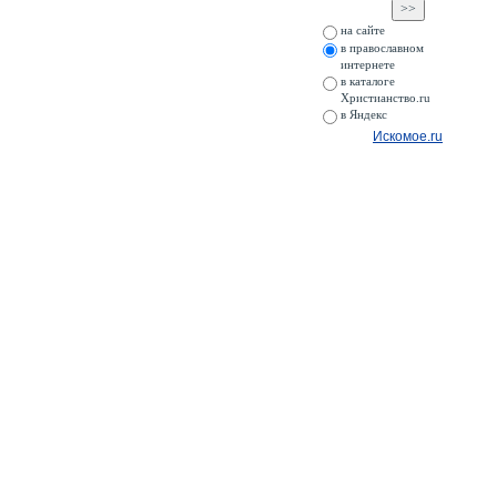
на сайте
в православном
интернете
в каталоге
Христианство.ru
в Яндекс
Искомое.ru