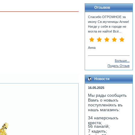
Отзывов
Спасибо ОГРОМНОЕ за
икону Св.мученицы Агнии!
Нигде у себя в городе не
могла ее найти! Всё...
Анна
Больше...
Подать Отзыв
Новости
16.05.2025
Мы рады сообщить
Вамъ о новыхъ
поступленiяхъ въ
нашъ магазинъ:
34 наперсныхъ
креста;
56 панагiй;
7 кадилъ;