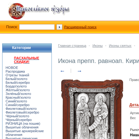
Поиск:
Расширенный поиск
Главная страница
-
Иконы
-
Иконы святых
-
Категории
ПАСХАЛЬНЫЕ
Икона препп. равноап. Кир
СКИДКИ!
НОВОЕ
←
→
Распродажа
Отрезы тканей
Белый/золото
Право
Белый/серебро
Бордо/золото
Жёлтый/золото
Зелёный/золото
Красный/золото
Синий/золото
Дета
Синий/серебро
Фиолетовый/золото
Фиолетовый/серебро
Арти
Чёрный/золото
Вес
Чёрный/серебро
РИЗНИЦА (на пошив)
Вышитые облачения
Рыноч
Вышитые архиерейские
облачения
Наша
Вышитые греческие