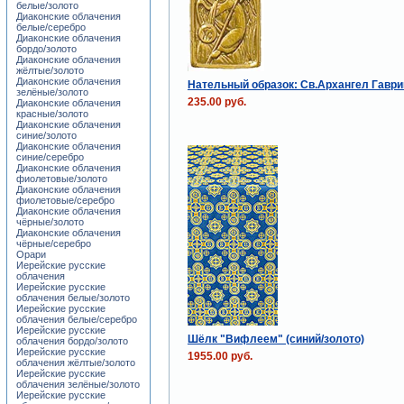
белые/золото
Диаконские облачения
белые/серебро
Диаконские облачения
бордо/золото
Диаконские облачения
жёлтые/золото
Диаконские облачения
Нательный образок: Св.Архангел Гавр
зелёные/золото
235.00 руб.
Диаконские облачения
красные/золото
Диаконские облачения
синие/золото
Диаконские облачения
синие/серебро
Диаконские облачения
фиолетовые/золото
Диаконские облачения
фиолетовые/серебро
Диаконские облачения
чёрные/золото
Диаконские облачения
чёрные/серебро
Орари
Иерейские русские
облачения
Иерейские русские
облачения белые/золото
Иерейские русские
облачения белые/серебро
Иерейские русские
Шёлк "Вифлеем" (синий/золото)
облачения бордо/золото
Иерейские русские
1955.00 руб.
облачения жёлтые/золото
Иерейские русские
облачения зелёные/золото
Иерейские русские