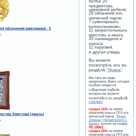
болѣе 20
предметовъ
церковной мебели;
18 облаченiй изъ
греческой парчи;
7 сувенирныхъ
колокольчиковъ;
ля облачения ювелирная - 5
11 запрестольныхъ
.
крестовъ и иконъ;
33 паникадила и
хороса;
11 хоругвей;
и другая утварь.
Вы можете
посмотрѣть ихъ въ
раздѣлѣ
"Новое"
.
Мы такъ же рады
предложить Вамъ сегодня
особыя скидки на
ѣ
ѣ
сл
дующiя изд
лiя,
которыя вы можете
ѣ
ѣ
ѣ
посмотр
ть въ разд
л
СКИДКИ!
:
скидка 15%
на любое
облаченiе класса ПГ6 изъ
ества Христова (эмаль)
греческой парчи
"Букет
.
Эллады" (белая/золото с
бордо)
, купонъ на скидку:
VE-18962
;
скидка 25%
на любое
облаченiе класса ПГ6 изъ