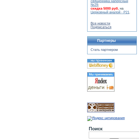
священника наперсный
№29
;
скидка 5000 руб.
на
Церковный аналой - Р21
.
Все новости
Подписаться
Партнеры
Стать партнером
Поиск