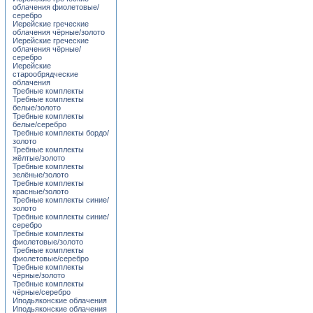
облачения фиолетовые/
серебро
Иерейские греческие
облачения чёрные/золото
Иерейские греческие
облачения чёрные/
серебро
Иерейские
старообрядческие
облачения
Требные комплекты
Требные комплекты
белые/золото
Требные комплекты
белые/серебро
Требные комплекты бордо/
золото
Требные комплекты
жёлтые/золото
Требные комплекты
зелёные/золото
Требные комплекты
красные/золото
Требные комплекты синие/
золото
Требные комплекты синие/
серебро
Требные комплекты
фиолетовые/золото
Требные комплекты
фиолетовые/серебро
Требные комплекты
чёрные/золото
Требные комплекты
чёрные/серебро
Иподьяконские облачения
Иподьяконские облачения