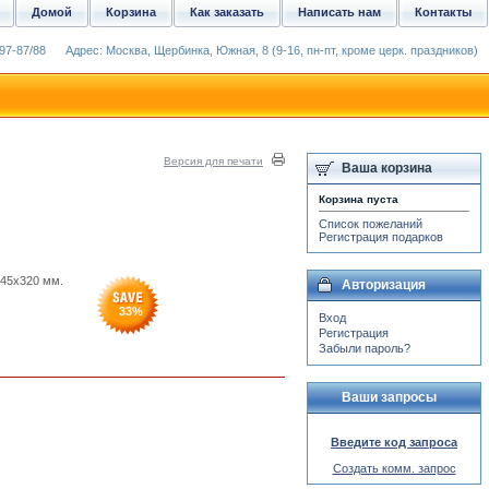
Домой
Корзина
Как заказать
Написать нам
Контакты
97-87/88
Адрес: Москва, Щербинка, Южная, 8 (9-16, пн-пт, кроме церк. праздников)
Версия для печати
Ваша корзина
Корзина пуста
Список пожеланий
Регистрация подарков
245x320 мм.
Авторизация
33
%
Вход
Регистрация
Забыли пароль?
Ваши запросы
Введите код запроса
Создать комм. запрос