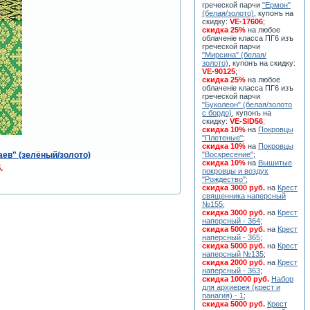
греческой парчи
"Ермон"
(белая/золото)
, купонъ на
скидку:
VE-17606
;
скидка 25%
на любое
облаченiе класса ПГ6 изъ
греческой парчи
"Мирсина" (белая/
золото)
, купонъ на скидку:
VE-90125
;
скидка 25%
на любое
облаченiе класса ПГ6 изъ
греческой парчи
"Буколеон" (белая/золото
с бордо)
, купонъ на
скидку:
VE-SID56
;
скидка 10%
на
Покровцы
"Плетеные"
;
скидка 10%
на
Покровцы
ев" (зелёный/золото)
"Воскресение"
;
скидка 10%
на
Вышитые
.
покровцы и воздух
"Рождество"
;
скидка 3000 руб.
на
Крест
священника наперсный
№155
;
скидка 3000 руб.
на
Крест
наперсный - 364
;
скидка 5000 руб.
на
Крест
наперсный - 365
;
скидка 5000 руб.
на
Крест
наперсный №135
;
скидка 2000 руб.
на
Крест
наперсный - 363
;
скидка 10000 руб.
Набор
для архиерея (крест и
панагия) - 1
;
скидка 5000 руб.
Крест