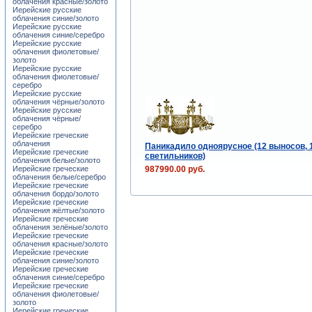
облачения красные/золото
Иерейские русские
облачения синие/золото
Иерейские русские
облачения синие/серебро
Иерейские русские
облачения фиолетовые/
золото
Иерейские русские
облачения фиолетовые/
серебро
Иерейские русские
облачения чёрные/золото
Иерейские русские
облачения чёрные/
серебро
Иерейские греческие
облачения
Паникадило одноярусное (12 выносов, 
Иерейские греческие
светильников)
облачения белые/золото
987990.00 руб.
Иерейские греческие
облачения белые/серебро
Иерейские греческие
облачения бордо/золото
Иерейские греческие
облачения жёлтые/золото
Иерейские греческие
облачения зелёные/золото
Иерейские греческие
облачения красные/золото
Иерейские греческие
облачения синие/золото
Иерейские греческие
облачения синие/серебро
Иерейские греческие
облачения фиолетовые/
золото
Иерейские греческие