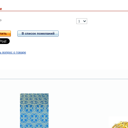
и
о
пить
В список пожеланий
ь вопрос о товаре