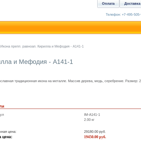
Оплата
Доставка
Телефон: +7-495-505-
Икона препп. равноап. Кирилла и Мефодия - A141-1
илла и Мефодия - A141-1
славная традиционная икона на металле. Массив дерева, медь, серебрение. Размер: 
ли
кул
IM-A141-1
2.00
кг
ная цена:
29180.00
руб.
 цена:
19450.00
руб.