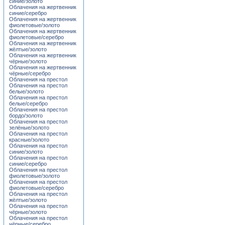
синие/золото
Облачения на жертвенник
синие/серебро
Облачения на жертвенник
фиолетовые/золото
Облачения на жертвенник
фиолетовые/серебро
Облачения на жертвенник
жёлтые/золото
Облачения на жертвенник
чёрные/золото
Облачения на жертвенник
чёрные/серебро
Облачения на престол
Облачения на престол
белые/золото
Облачения на престол
белые/серебро
Облачения на престол
бордо/золото
Облачения на престол
зелёные/золото
Облачения на престол
красные/золото
Облачения на престол
синие/золото
Облачения на престол
синие/серебро
Облачения на престол
фиолетовые/золото
Облачения на престол
фиолетовые/серебро
Облачения на престол
жёлтые/золото
Облачения на престол
чёрные/золото
Облачения на престол
чёрные/серебро