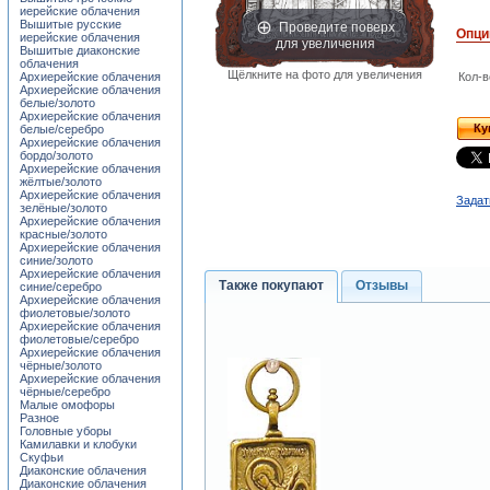
иерейские облачения
Проведите поверх
Вышитые русские
Опци
иерейские облачения
для увеличения
Вышитые диаконские
облачения
Щёлкните на фото для увеличения
Архиерейские облачения
Кол-в
Архиерейские облачения
белые/золото
Архиерейские облачения
Ку
белые/серебро
Архиерейские облачения
бордо/золото
Архиерейские облачения
жёлтые/золото
Архиерейские облачения
Задат
зелёные/золото
Архиерейские облачения
красные/золото
Архиерейские облачения
синие/золото
Архиерейские облачения
Также покупают
Отзывы
синие/серебро
Архиерейские облачения
фиолетовые/золото
Архиерейские облачения
фиолетовые/серебро
Архиерейские облачения
чёрные/золото
Архиерейские облачения
чёрные/серебро
Малые омофоры
Разное
Головные уборы
Камилавки и клобуки
Скуфьи
Диаконские облачения
Диаконские облачения