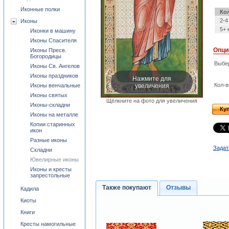
Иконные полки
Ко
2-4
Иконы
5+ 
Иконки в машину
Иконы Спасителя
Опци
Иконы Пресв.
Богородицы
Выбе
Иконы Св. Ангелов
Иконы праздников
Нажмите для
увеличения
Кол-в
Иконы венчальные
Иконы святых
Щёлкните на фото для увеличения
Иконы-складни
Ку
Иконы на металле
Копии старинных
икон
Разные иконы
Задат
Складни
Ювелирные иконы
Иконы и кресты
запрестольные
Также покупают
Отзывы
Кадила
Киоты
Книги
Кресты намогильные