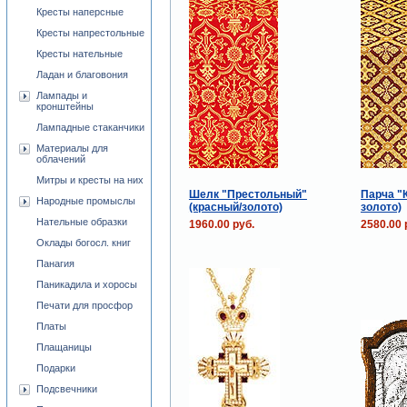
Кресты наперсные
Кресты напрестольные
Кресты нательные
Ладан и благовония
Лампады и
кронштейны
Лампадные стаканчики
Материалы для
облачений
Митры и кресты на них
Шелк "Престольный"
Парча "К
Народные промыслы
(красный/золото)
золото)
Нательные образки
1960.00 руб.
2580.00 
Оклады богосл. книг
Панагия
Паникадила и хоросы
Печати для просфор
Платы
Плащаницы
Подарки
Подсвечники