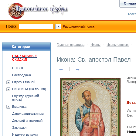
Оплата
Телеф
Поиск:
Расширенный поиск
Главная страница
-
Иконы
-
Иконы святых
-
Категории
ПАСХАЛЬНЫЕ
Икона: Св. апостол Павел
СКИДКИ!
←
→
НОВОЕ
Распродажа
Икона
Литог
Отрезы тканей
РИЗНИЦА (на пошив)
Одежда (русский
стиль)
Дета
Вышивка
Арти
Дарохранительницы
Вес
Дикирий и трикирий
Рыноч
Закладки
Наша
Изделия из кожи