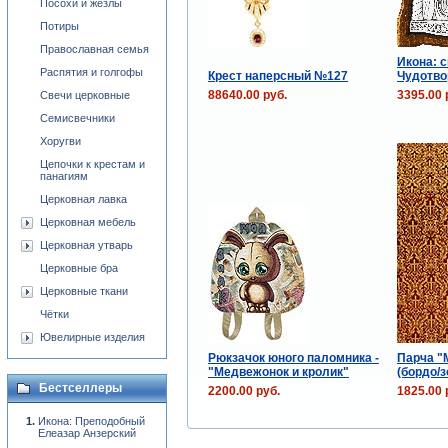
Посохи и жезлы
Потиры
Православная семья
Икона: с
Распятия и голгофы
Крест наперсный №127
Чудотво
88640.00 руб.
3395.00 
Свечи церковные
Семисвечники
Хоругви
Цепочки к крестам и
панагиям
Церковная лавка
Церковная мебель
Церковная утварь
Церковные бра
Церковные ткани
Чётки
Ювелирные изделия
Рюкзачок юного паломника -
Парча "
"Медвежонок и кролик"
(бордо/з
Бестселлеры
2200.00 руб.
1825.00 
Икона: Преподобный
Елеазар Анзерский