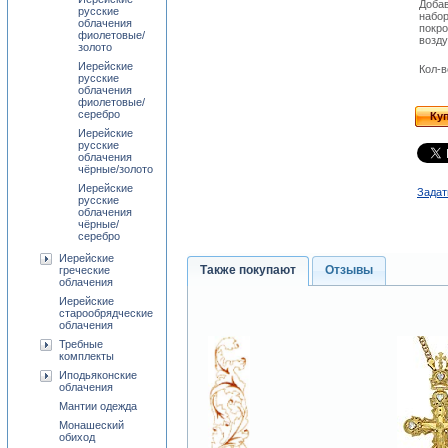
Доба
русские
набо
облачения
покро
фиолетовые/
возд
золото
Иерейские
Кол-в
русские
облачения
фиолетовые/
серебро
Ку
Иерейские
русские
облачения
чёрные/золото
Иерейские
Задат
русские
облачения
чёрные/
серебро
Иерейские
Также покупают
Отзывы
греческие
облачения
Иерейские
старообрядческие
облачения
Требные
комплекты
Иподьяконские
облачения
Мантии одежда
Монашеский
обиход