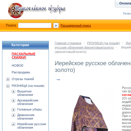
Оплата
Телеф
Поиск:
Расширенный поиск
Главная страница
-
РИЗНИЦА (на пошив)
-
Иер
Категории
русские облачения фиолетовые/золото
-
Иерей
(фиолетовый/золото)
ПАСХАЛЬНЫЕ
СКИДКИ!
Иерейское русское облачен
НОВОЕ
золото)
Распродажа
→
Отрезы тканей
РИЗНИЦА (на пошив)
Русск
Вышитые
тип Ш
облачения
согл
(О) о
Архиерейские
индий
облачения
недор
Обихо
Головные уборы
дорог
Диаконские
При с
облачения
жакка
высок
Иерейские русские
натур
облачения
приме