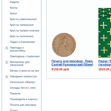
Кадила
Киоты
Книги
Кресты намогильные
Кресты наперсные
Кресты напрестольные
Кресты нательные
Ладан и благовония
Лампады и
кронштейны
Лампадные стаканчики
Печать для просфор - Преп.
Парча "
Материалы для
Сергий Радонежский (50мм)
(зелёная
облачений
8150.00 руб.
1825.00 
Митры и кресты на них
Народные промыслы
Нательные образки
Оклады богосл. книг
Панагия
Паникадила и хоросы
Печати для просфор
Платы