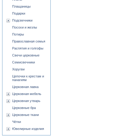
Плащаницы
Подарки
Подсвечники
Посохи и жезлы
Потиры
Православная семья
Распятия и голгофы
Свечи церковные
Семисвечники
Хоругви
Цепочки к крестам и
панагиям
Церковная лавка
Церковная мебель
Церковная утварь
Церковные бра
Церковные ткани
Чётки
Ювелирные изделия