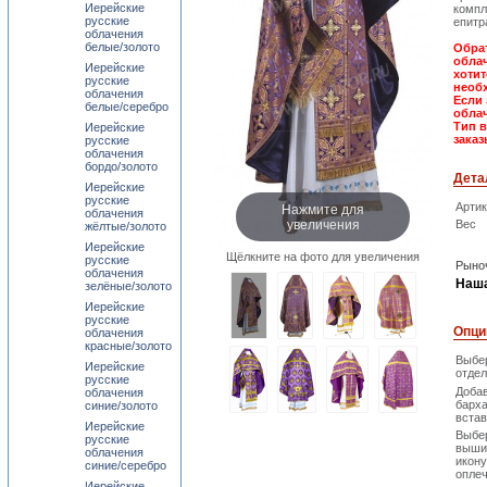
Иерейские
компл
русские
епитр
облачения
белые/золото
Обрат
облач
Иерейские
хотит
русские
необх
облачения
Если 
белые/серебро
обла
Тип 
Иерейские
заказ
русские
облачения
бордо/золото
Дета
Иерейские
русские
Нажмите для
Арти
облачения
увеличения
Вес
жёлтые/золото
Иерейские
Щёлкните на фото для увеличения
русские
Рыноч
облачения
Наша
зелёные/золото
Иерейские
русские
Опци
облачения
красные/золото
Выбе
Иерейские
отдел
русские
Доба
облачения
барх
синие/золото
встав
Иерейские
Выбе
русские
выши
облачения
икону
синие/серебро
опле
Иерейские