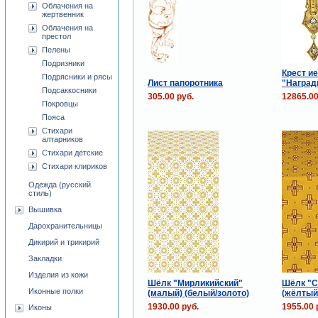
Облачения на
жертвенник
Облачения на
престол
Пелены
Подризники
Крест и
Подрясники и рясы
Лист папоротника
"Наград
Подсаккосники
305.00 руб.
12865.00
Покровцы
Пояса
Стихари
алтарников
Стихари детские
Стихари клириков
Одежда (русский
стиль)
Вышивка
Дарохранительницы
Дикирий и трикирий
Закладки
Изделия из кожи
Шёлк "Мирликийский"
Шёлк "С
Иконные полки
(малый) (белый/золото)
(жёлтый
1930.00 руб.
1955.00 
Иконы