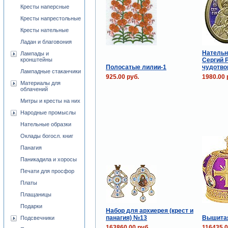
Кресты наперсные
Кресты напрестольные
Кресты нательные
Ладан и благовония
Нательн
Лампады и
Сергий 
кронштейны
Полосатые лилии-1
чудотво
Лампадные стаканчики
925.00 руб.
1980.00 
Материалы для
облачений
Митры и кресты на них
Народные промыслы
Нательные образки
Оклады богосл. книг
Панагия
Паникадила и хоросы
Печати для просфор
Платы
Плащаницы
Подарки
Набор для архиерея (крест и
панагия) №13
Вышита
Подсвечники
163860.00 руб.
116435.0