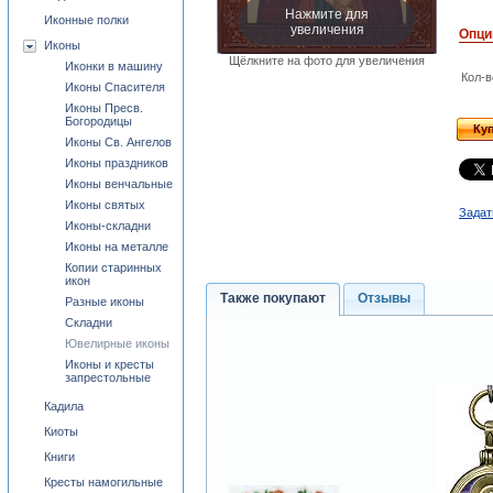
Нажмите для
Иконные полки
увеличения
Опци
Иконы
Щёлкните на фото для увеличения
Иконки в машину
Кол-в
Иконы Спасителя
Иконы Пресв.
Богородицы
Ку
Иконы Св. Ангелов
Иконы праздников
Иконы венчальные
Иконы святых
Задат
Иконы-складни
Иконы на металле
Копии старинных
икон
Также покупают
Отзывы
Разные иконы
Складни
Ювелирные иконы
Иконы и кресты
запрестольные
Кадила
Киоты
Книги
Кресты намогильные