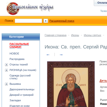
Оплата
Телеф
Поиск:
Расширенный поиск
Главная страница
-
Иконы
-
Иконы святых
-
Категории
ПАСХАЛЬНЫЕ
Икона: Св. преп. Сергий Ра
СКИДКИ!
←
→
НОВОЕ
Распродажа
Право
резно
Отрезы тканей
РИЗНИЦА (на пошив)
Одежда (русский
стиль)
Дета
Вышивка
Арти
Дарохранительницы
Вес
Дикирий и трикирий
Рыноч
Закладки
Наша
Изделия из кожи