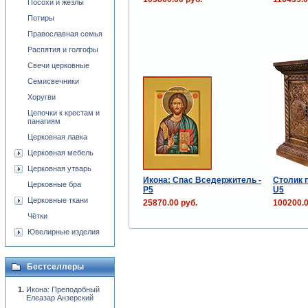
Посохи и жезлы
Потиры
Православная семья
Распятия и голгофы
Свечи церковные
Семисвечники
Хоругви
Цепочки к крестам и
панагиям
Церковная лавка
Церковная мебель
Церковная утварь
Икона: Спас Вседержитель -
Столик 
Церковные бра
Р5
U5
Церковные ткани
25870.00 руб.
100200.0
Чётки
Ювелирные изделия
Бестселлеры
Икона: Преподобный
Елеазар Анзерский