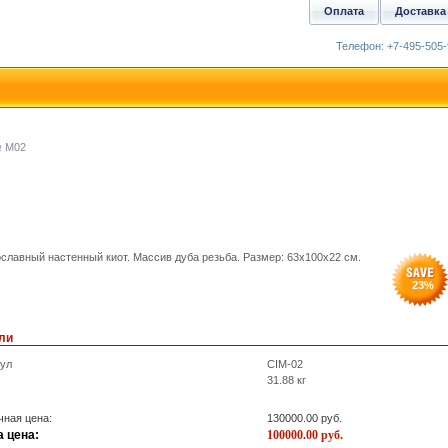
Оплата
Доставка
Телефон: +7-495-505-
№ M02
славный настенный киот. Массив дуба резьба. Размер: 63x100x22 см.
23
%
ли
кул
CIM-02
31.88
кг
ная цена:
130000.00
руб.
 цена:
100000.00
руб.