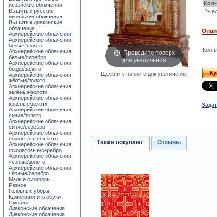
Кол-
иерейские облачения
Вышитые русские
2+ ед
иерейские облачения
Вышитые диаконские
облачения
Опци
Архиерейские облачения
Архиерейские облачения
белые/золото
Кол-в
Проведите поверх
Архиерейские облачения
белые/серебро
для увеличения
Архиерейские облачения
бордо/золото
Ку
Щёлкните на фото для увеличения
Архиерейские облачения
жёлтые/золото
Архиерейские облачения
зелёные/золото
Архиерейские облачения
красные/золото
Задат
Архиерейские облачения
синие/золото
Архиерейские облачения
синие/серебро
Архиерейские облачения
фиолетовые/золото
Также покупают
Отзывы
Архиерейские облачения
фиолетовые/серебро
Архиерейские облачения
чёрные/золото
Архиерейские облачения
чёрные/серебро
Малые омофоры
Разное
Головные уборы
Камилавки и клобуки
Скуфьи
Диаконские облачения
Диаконские облачения