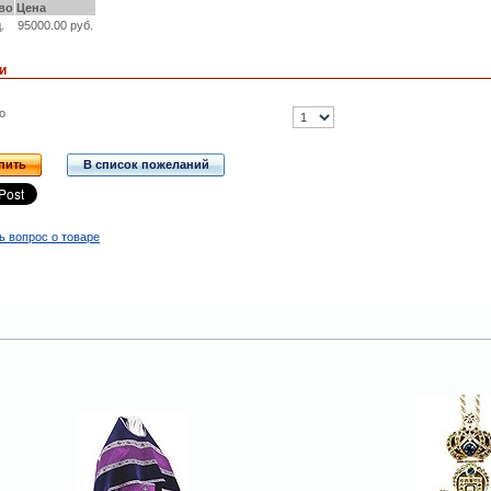
во
Цена
.
95000.00 руб.
и
о
пить
В список пожеланий
ь вопрос о товаре