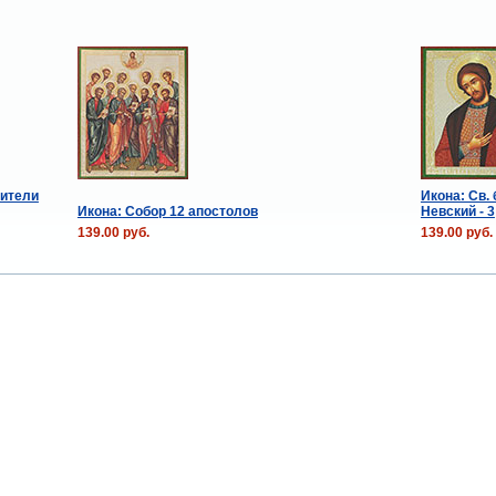
чители
Икона: Св.
Икона: Собор 12 апостолов
Невский - 3
139.00 руб.
139.00 руб.