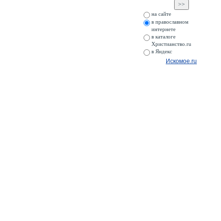
на сайте
в православном
интернете
в каталоге
Христианство.ru
в Яндекс
Искомое.ru