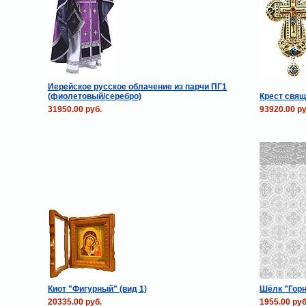
Иерейское русское облачение из парчи ПГ1
(фиолетовый/серебро)
Крест свя
31950.00 руб.
93920.00 ру
Киот "Фигурный" (вид 1)
Шёлк "Горн
20335.00 руб.
1955.00 руб