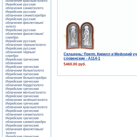
облачения красные/золото
Иерейские русские
облачения синие/золото
Иерейские русские
облачения синие/серебро
Иерейские русские
облачения фиолетовые/
золото
Иерейские русские
облачения фиолетовые/
серебро
Иерейские русские
облачения чёрные/золото
Иерейские русские
облачения чёрные/
Складень: Препп. Кирилл и Мефодий у
серебро
словенские - A114-1
Иерейские греческие
облачения
5460.00 руб.
Иерейские греческие
облачения белые/золото
Иерейские греческие
облачения белые/серебро
Иерейские греческие
облачения бордо/золото
Иерейские греческие
облачения жёлтые/золото
Иерейские греческие
облачения зелёные/золото
Иерейские греческие
облачения красные/золото
Иерейские греческие
облачения синие/золото
Иерейские греческие
облачения синие/серебро
Иерейские греческие
облачения фиолетовые/
золото
Иерейские греческие