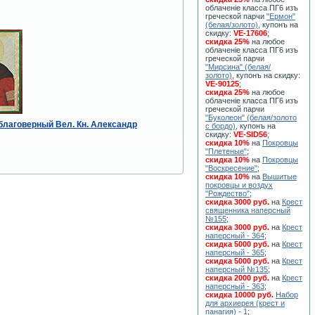
облаченiе класса ПГ6 изъ
греческой парчи
"Ермон"
(белая/золото)
, купонъ на
скидку:
VE-17606
;
скидка 25%
на любое
облаченiе класса ПГ6 изъ
греческой парчи
"Мирсина" (белая/
золото)
, купонъ на скидку:
VE-90125
;
скидка 25%
на любое
облаченiе класса ПГ6 изъ
греческой парчи
"Буколеон" (белая/золото
 благоверный Вел. Кн. Александр
с бордо)
, купонъ на
скидку:
VE-SID56
;
скидка 10%
на
Покровцы
"Плетеные"
;
скидка 10%
на
Покровцы
"Воскресение"
;
скидка 10%
на
Вышитые
покровцы и воздух
"Рождество"
;
скидка 3000 руб.
на
Крест
священника наперсный
№155
;
скидка 3000 руб.
на
Крест
наперсный - 364
;
скидка 5000 руб.
на
Крест
наперсный - 365
;
скидка 5000 руб.
на
Крест
наперсный №135
;
скидка 2000 руб.
на
Крест
наперсный - 363
;
скидка 10000 руб.
Набор
для архиерея (крест и
панагия) - 1
;