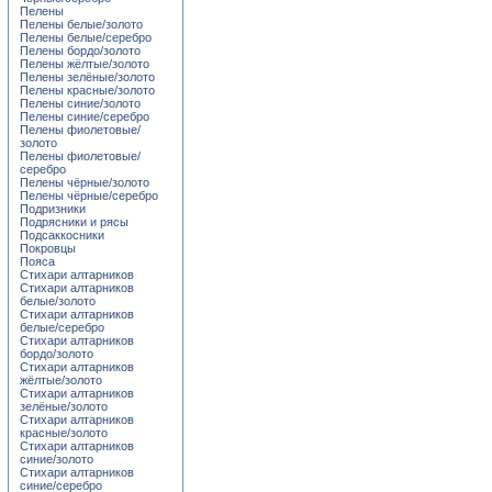
Пелены
Пелены белые/золото
Пелены белые/серебро
Пелены бордо/золото
Пелены жёлтые/золото
Пелены зелёные/золото
Пелены красные/золото
Пелены синие/золото
Пелены синие/серебро
Пелены фиолетовые/
золото
Пелены фиолетовые/
серебро
Пелены чёрные/золото
Пелены чёрные/серебро
Подризники
Подрясники и рясы
Подсаккосники
Покровцы
Пояса
Стихари алтарников
Стихари алтарников
белые/золото
Стихари алтарников
белые/серебро
Стихари алтарников
бордо/золото
Стихари алтарников
жёлтые/золото
Стихари алтарников
зелёные/золото
Стихари алтарников
красные/золото
Стихари алтарников
синие/золото
Стихари алтарников
синие/серебро