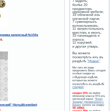
7 кадилъ;
болѣе 20
предметовъ
церковной мебели;
18 облаченiй изъ
греческой парчи;
7 сувенирныхъ
колокольчиковъ;
11 запрестольныхъ
крестовъ и иконъ;
щенника наперсный №150a
33 паникадила и
хороса;
б.
11 хоругвей;
и другая утварь.
Вы можете
посмотрѣть ихъ въ
раздѣлѣ
"Новое"
.
Мы такъ же рады
предложить Вамъ сегодня
особыя скидки на
ѣ
ѣ
сл
дующiя изд
лiя,
которыя вы можете
ѣ
ѣ
ѣ
посмотр
ть въ разд
л
СКИДКИ!
:
скидка 15%
на любое
облаченiе класса ПГ6 изъ
греческой парчи
"Букет
Эллады" (белая/золото с
енский" (белый/серебро)
бордо)
, купонъ на скидку:
VE-18962
;
.
скидка 25%
на любое