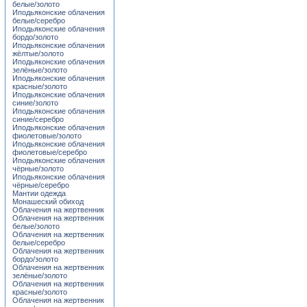
белые/золото
Иподьяконские облачения
белые/серебро
Иподьяконские облачения
бордо/золото
Иподьяконские облачения
жёлтые/золото
Иподьяконские облачения
зелёные/золото
Иподьяконские облачения
красные/золото
Иподьяконские облачения
синие/золото
Иподьяконские облачения
синие/серебро
Иподьяконские облачения
фиолетовые/золото
Иподьяконские облачения
фиолетовые/серебро
Иподьяконские облачения
чёрные/золото
Иподьяконские облачения
чёрные/серебро
Мантии одежда
Монашеский обиход
Облачения на жертвенник
Облачения на жертвенник
белые/золото
Облачения на жертвенник
белые/серебро
Облачения на жертвенник
бордо/золото
Облачения на жертвенник
зелёные/золото
Облачения на жертвенник
красные/золото
Облачения на жертвенник