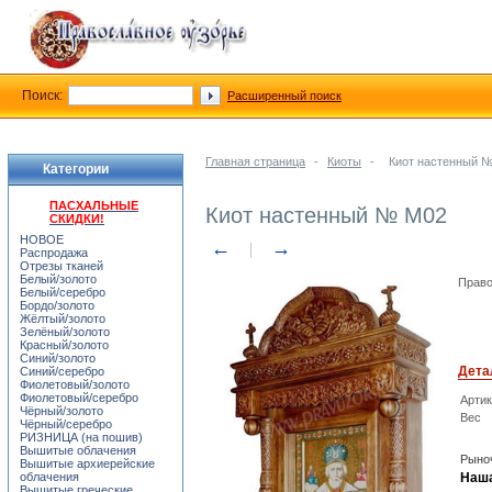
Поиск:
Расширенный поиск
Главная страница
-
Киоты
-
Киот настенный 
Категории
ПАСХАЛЬНЫЕ
Киот настенный № M02
СКИДКИ!
НОВОЕ
←
→
Распродажа
Отрезы тканей
Белый/золото
Право
Белый/серебро
Бордо/золото
Жёлтый/золото
Зелёный/золото
Красный/золото
Синий/золото
Дета
Синий/серебро
Фиолетовый/золото
Фиолетовый/серебро
Арти
Чёрный/золото
Вес
Чёрный/серебро
РИЗНИЦА (на пошив)
Вышитые облачения
Рыноч
Вышитые архиерейские
облачения
Наша
Вышитые греческие