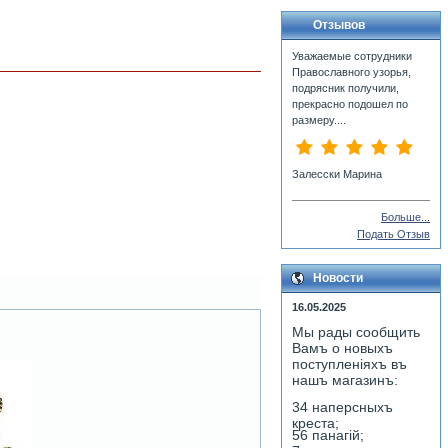
Отзывов
Уважаемые сотрудники
Православного узорья,
подрясник получили,
прекрасно подошел по
размеру....
Залесски Марина
Больше...
Подать Отзыв
Новости
16.05.2025
Мы рады сообщить
Вамъ о новыхъ
поступленiяхъ въ
нашъ магазинъ:
34 наперсныхъ
креста;
56 панагiй;