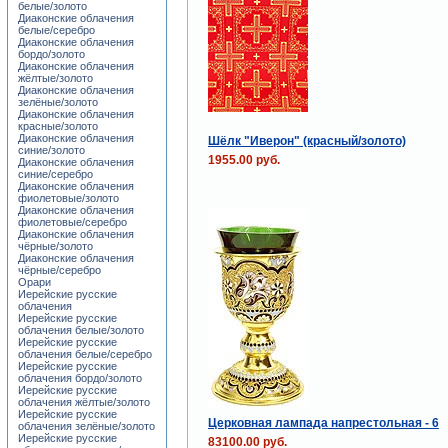
белые/золото
Диаконские облачения
белые/серебро
Диаконские облачения
бордо/золото
Диаконские облачения
жёлтые/золото
Диаконские облачения
зелёные/золото
Диаконские облачения
красные/золото
Диаконские облачения
Шёлк "Иверон" (красный/золото)
синие/золото
1955.00 руб.
Диаконские облачения
синие/серебро
Диаконские облачения
фиолетовые/золото
Диаконские облачения
фиолетовые/серебро
Диаконские облачения
чёрные/золото
Диаконские облачения
чёрные/серебро
Орари
Иерейские русские
облачения
Иерейские русские
облачения белые/золото
Иерейские русские
облачения белые/серебро
Иерейские русские
облачения бордо/золото
Иерейские русские
облачения жёлтые/золото
Иерейские русские
Церковная лампада напрестольная - 6
облачения зелёные/золото
Иерейские русские
83100.00 руб.