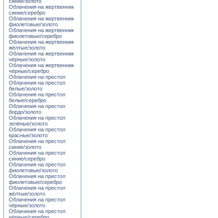
синие/золото
Облачения на жертвенник
синие/серебро
Облачения на жертвенник
фиолетовые/золото
Облачения на жертвенник
фиолетовые/серебро
Облачения на жертвенник
жёлтые/золото
Облачения на жертвенник
чёрные/золото
Облачения на жертвенник
чёрные/серебро
Облачения на престол
Облачения на престол
белые/золото
Облачения на престол
белые/серебро
Облачения на престол
бордо/золото
Облачения на престол
зелёные/золото
Облачения на престол
красные/золото
Облачения на престол
синие/золото
Облачения на престол
синие/серебро
Облачения на престол
фиолетовые/золото
Облачения на престол
фиолетовые/серебро
Облачения на престол
жёлтые/золото
Облачения на престол
чёрные/золото
Облачения на престол
чёрные/серебро