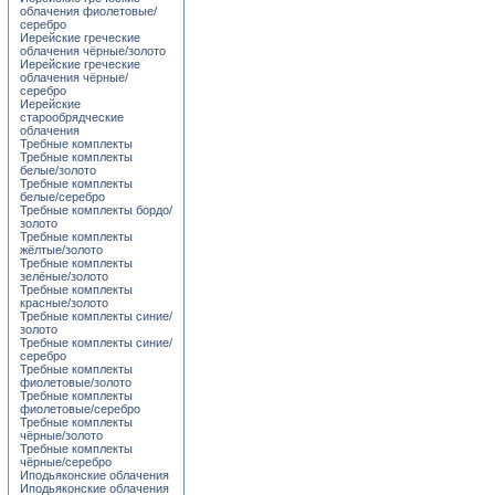
облачения фиолетовые/
серебро
Иерейские греческие
облачения чёрные/золото
Иерейские греческие
облачения чёрные/
серебро
Иерейские
старообрядческие
облачения
Требные комплекты
Требные комплекты
белые/золото
Требные комплекты
белые/серебро
Требные комплекты бордо/
золото
Требные комплекты
жёлтые/золото
Требные комплекты
зелёные/золото
Требные комплекты
красные/золото
Требные комплекты синие/
золото
Требные комплекты синие/
серебро
Требные комплекты
фиолетовые/золото
Требные комплекты
фиолетовые/серебро
Требные комплекты
чёрные/золото
Требные комплекты
чёрные/серебро
Иподьяконские облачения
Иподьяконские облачения