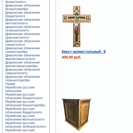
белые/золото
Диаконские облачения
белые/серебро
Диаконские облачения
бордо/золото
Диаконские облачения
жёлтые/золото
Диаконские облачения
зелёные/золото
Диаконские облачения
красные/золото
Диаконские облачения
синие/золото
Диаконские облачения
Крест напрестольный - 9
синие/серебро
Диаконские облачения
400.00 руб.
фиолетовые/золото
Диаконские облачения
фиолетовые/серебро
Диаконские облачения
чёрные/золото
Диаконские облачения
чёрные/серебро
Орари
Иерейские русские
облачения
Иерейские русские
облачения белые/золото
Иерейские русские
облачения белые/серебро
Иерейские русские
облачения бордо/золото
Иерейские русские
облачения жёлтые/золото
Иерейские русские
облачения зелёные/золото
Иерейские русские