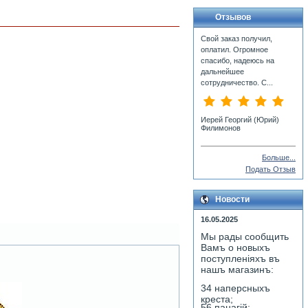
Отзывов
Свой заказ получил,
оплатил. Огромное
спасибо, надеюсь на
дальнейшее
сотрудничество. С...
Иерей Георгий (Юрий)
Филимонов
Больше...
Подать Отзыв
Новости
16.05.2025
Мы рады сообщить
Вамъ о новыхъ
поступленiяхъ въ
нашъ магазинъ:
34 наперсныхъ
креста;
56 панагiй;