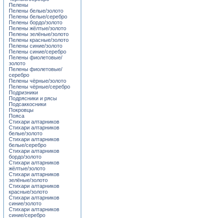
Пелены
Пелены белые/золото
Пелены белые/серебро
Пелены бордо/золото
Пелены жёлтые/золото
Пелены зелёные/золото
Пелены красные/золото
Пелены синие/золото
Пелены синие/серебро
Пелены фиолетовые/
золото
Пелены фиолетовые/
серебро
Пелены чёрные/золото
Пелены чёрные/серебро
Подризники
Подрясники и рясы
Подсаккосники
Покровцы
Пояса
Стихари алтарников
Стихари алтарников
белые/золото
Стихари алтарников
белые/серебро
Стихари алтарников
бордо/золото
Стихари алтарников
жёлтые/золото
Стихари алтарников
зелёные/золото
Стихари алтарников
красные/золото
Стихари алтарников
синие/золото
Стихари алтарников
синие/серебро