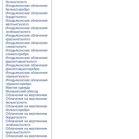
белые/золото
Иподьяконские облачения
белые/серебро
Иподьяконские облачения
бордо/золото
Иподьяконские облачения
жёлтые/золото
Иподьяконские облачения
зелёные/золото
Иподьяконские облачения
красные/золото
Иподьяконские облачения
синие/золото
Иподьяконские облачения
синие/серебро
Иподьяконские облачения
фиолетовые/золото
Иподьяконские облачения
фиолетовые/серебро
Иподьяконские облачения
чёрные/золото
Иподьяконские облачения
чёрные/серебро
Мантии одежда
Монашеский обиход
Облачения на жертвенник
Облачения на жертвенник
белые/золото
Облачения на жертвенник
белые/серебро
Облачения на жертвенник
бордо/золото
Облачения на жертвенник
зелёные/золото
Облачения на жертвенник
красные/золото
Облачения на жертвенник