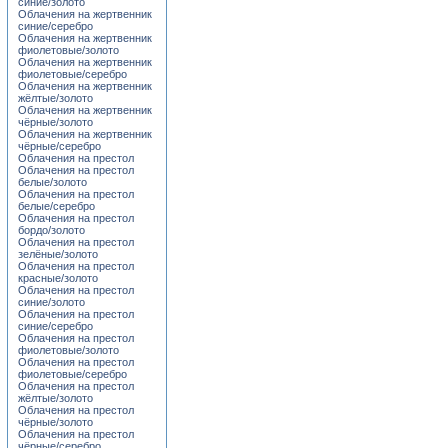
синие/золото
Облачения на жертвенник
синие/серебро
Облачения на жертвенник
фиолетовые/золото
Облачения на жертвенник
фиолетовые/серебро
Облачения на жертвенник
жёлтые/золото
Облачения на жертвенник
чёрные/золото
Облачения на жертвенник
чёрные/серебро
Облачения на престол
Облачения на престол
белые/золото
Облачения на престол
белые/серебро
Облачения на престол
бордо/золото
Облачения на престол
зелёные/золото
Облачения на престол
красные/золото
Облачения на престол
синие/золото
Облачения на престол
синие/серебро
Облачения на престол
фиолетовые/золото
Облачения на престол
фиолетовые/серебро
Облачения на престол
жёлтые/золото
Облачения на престол
чёрные/золото
Облачения на престол
чёрные/серебро