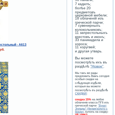
7 кадилъ;
болѣе 20
предметовъ
церковной мебели;
18 облаченiй изъ
греческой парчи;
7 сувенирныхъ
колокольчиковъ;
11 запрестольныхъ
крестовъ и иконъ;
33 паникадила и
хороса;
естольный - А613
11 хоругвей;
уб.
и другая утварь.
Вы можете
посмотрѣть ихъ въ
раздѣлѣ
"Новое"
.
Мы такъ же рады
предложить Вамъ сегодня
особыя скидки на
ѣ
ѣ
сл
дующiя изд
лiя,
которыя вы можете
ѣ
ѣ
ѣ
посмотр
ть въ разд
л
СКИДКИ!
:
скидка 15%
на любое
облаченiе класса ПГ6 изъ
греческой парчи
"Букет
Эллады" (белая/золото с
бордо)
, купонъ на скидку:
VE-18962
;