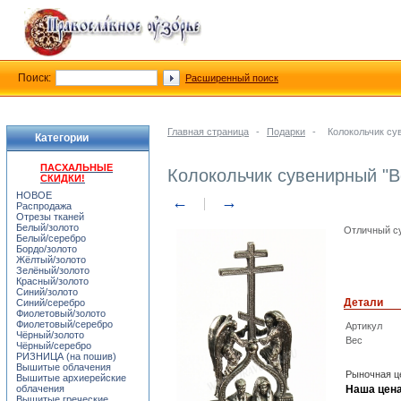
Поиск:
Расширенный поиск
Главная страница
-
Подарки
-
Колокольчик су
Категории
ПАСХАЛЬНЫЕ
Колокольчик сувенирный "
СКИДКИ!
НОВОЕ
←
→
Распродажа
Отрезы тканей
Белый/золото
Отличный су
Белый/серебро
Бордо/золото
Жёлтый/золото
Зелёный/золото
Красный/золото
Синий/золото
Детали
Синий/серебро
Фиолетовый/золото
Фиолетовый/серебро
Артикул
Чёрный/золото
Вес
Чёрный/серебро
РИЗНИЦА (на пошив)
Вышитые облачения
Рыночная ц
Вышитые архиерейские
облачения
Наша цена
Вышитые греческие