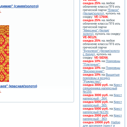
скидка 25%
на любое
димир" (синяя/золото)
облаченiе класса ПГ6 изъ
греческой парчи
"Ермон"
.
(белая/золото)
, купонъ на
скидку:
VE-17606
;
скидка 25%
на любое
облаченiе класса ПГ6 изъ
греческой парчи
"Мирсина" (белая/
золото)
, купонъ на скидку:
VE-90125
;
скидка 25%
на любое
облаченiе класса ПГ6 изъ
греческой парчи
"Буколеон" (белая/золото
с бордо)
, купонъ на
скидку:
VE-SID56
;
скидка 10%
на
Покровцы
"Плетеные"
;
скидка 10%
на
Покровцы
"Воскресение"
;
скидка 10%
на
Вышитые
покровцы и воздух
"Рождество"
;
скидка 3000 руб.
на
Крест
аев" (красная/золото)
священника наперсный
.
№155
;
скидка 3000 руб.
на
Крест
наперсный - 364
;
скидка 5000 руб.
на
Крест
наперсный - 365
;
скидка 5000 руб.
на
Крест
наперсный №135
;
скидка 2000 руб.
на
Крест
наперсный - 363
;
скидка 10000 руб.
Набор
для архиерея (крест и