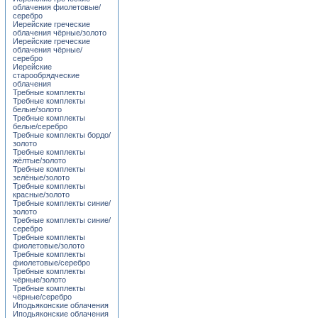
облачения фиолетовые/
серебро
Иерейские греческие
облачения чёрные/золото
Иерейские греческие
облачения чёрные/
серебро
Иерейские
старообрядческие
облачения
Требные комплекты
Требные комплекты
белые/золото
Требные комплекты
белые/серебро
Требные комплекты бордо/
золото
Требные комплекты
жёлтые/золото
Требные комплекты
зелёные/золото
Требные комплекты
красные/золото
Требные комплекты синие/
золото
Требные комплекты синие/
серебро
Требные комплекты
фиолетовые/золото
Требные комплекты
фиолетовые/серебро
Требные комплекты
чёрные/золото
Требные комплекты
чёрные/серебро
Иподьяконские облачения
Иподьяконские облачения