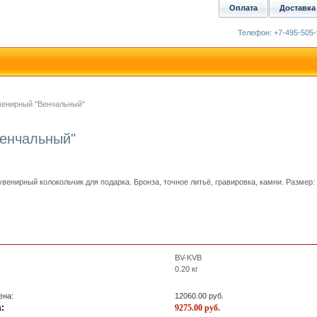
Оплата
Доставка
Телефон: +7-495-505-
венирный "Венчальный"
Венчальный"
венирный колокольчик для подарка. Бронза, точное литьё, гравировка, камни. Размер: 
BV-KVB
0.20
кг
ена:
12060.00
руб.
:
9275.00
руб.