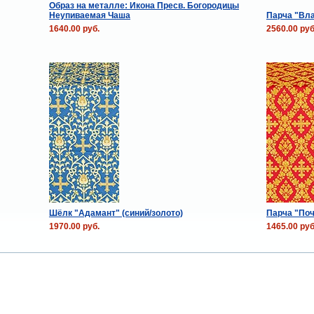
Образ на металле: Икона Пресв. Богородицы
Неупиваемая Чаша
Парча "Вла
1640.00 руб.
2560.00 руб
Шёлк "Адамант" (синий/золото)
Парча "Поч
1970.00 руб.
1465.00 руб