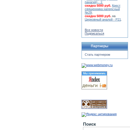
панагия) - 1
;
скидка 5000 руб.
Крест
священника наперсный
№29
;
скидка 5000 руб.
на
Церковный аналой - Р21
.
Все новости
Подписаться
Партнеры
Стать партнером
Поиск