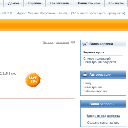
Домой
Корзина
Как заказать
Написать нам
Контакты
97-87/88
Адрес: Москва, Щербинка, Южная, 8 (9-16, пн-пт, кроме церк. праздников)
Версия для печати
Ваша корзина
Корзина пуста
Список пожеланий
Регистрация подарков
2.2x5.9 см.
Авторизация
23
%
Вход
Регистрация
Забыли пароль?
Ваши запросы
Введите код запроса
Создать комм. запрос