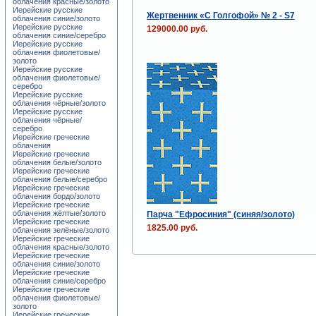
облачения красные/золото
Иерейские русские
Жертвенник «С Голгофой» № 2 - S7
облачения синие/золото
Иерейские русские
129000.00 руб.
облачения синие/серебро
Иерейские русские
облачения фиолетовые/
золото
Иерейские русские
облачения фиолетовые/
серебро
Иерейские русские
облачения чёрные/золото
Иерейские русские
облачения чёрные/
серебро
Иерейские греческие
облачения
Иерейские греческие
облачения белые/золото
Иерейские греческие
облачения белые/серебро
Иерейские греческие
облачения бордо/золото
Иерейские греческие
облачения жёлтые/золото
Парча "Ефросиния" (синяя/золото)
Иерейские греческие
1825.00 руб.
облачения зелёные/золото
Иерейские греческие
облачения красные/золото
Иерейские греческие
облачения синие/золото
Иерейские греческие
облачения синие/серебро
Иерейские греческие
облачения фиолетовые/
золото
Иерейские греческие