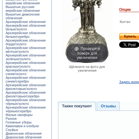
иерейские облачения
Вышитые русские
Опции
иерейские облачения
Вышитые диаконские
облачения
Архиерейские облачения
Кол-во
Архиерейские облачения
белые/золото
Архиерейские облачения
Купить
белые/серебро
Архиерейские облачения
бордо/золото
Проведите
Архиерейские облачения
жёлтые/золото
поверх для
Архиерейские облачения
увеличения
зелёные/золото
Архиерейские облачения
красные/золото
Щёлкните на фото для
Архиерейские облачения
увеличения
синие/золото
Архиерейские облачения
синие/серебро
Задать вопр
Архиерейские облачения
фиолетовые/золото
Архиерейские облачения
фиолетовые/серебро
Архиерейские облачения
чёрные/золото
Также покупают
Отзывы
Архиерейские облачения
чёрные/серебро
Малые омофоры
Разное
Головные уборы
Камилавки и клобуки
Скуфьи
Диаконские облачения
Диаконские облачения