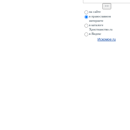
на сайте
в православном
интернете
в каталоге
Христианство.ru
в Яндекс
Искомое.ru