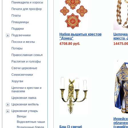
Паникадила и хоросы
Печати для просфор
Платы
Плащаницы
Подарки
Набор вышитых крестов
Цепочка
Подсвечники
"Донец"
креста -
Посохи и жезлы
4708.80 руб.
14475.00
Потиры
Православная семья
Распятия и голгофы
Свечи церковные
Семисвечники
Хоругви
Цепочки к крестам и
панагиям
Церковная лавка
Церковная мебель
Церковная утварь
Венцы
Иерейск
Водосвятные чаши
облачен
Бра (3 свечи)
(синий/з
Всенощные блюда