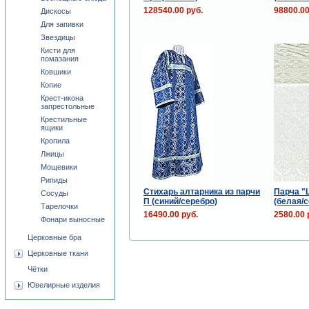
128540.00 руб.
98800.00
Дискосы
Для запивки
Звездицы
Кисти для
помазания
Ковшики
Копие
Крест-икона
запрестольные
Крестильные
ящики
Кропила
Лжицы
Мощевики
Рипиды
Стихарь алтарника из парчи
Парча "
Сосуды
П (синий/серебро)
(белая/
Тарелочки
16490.00 руб.
2580.00 
Фонари выносные
Церковные бра
Церковные ткани
Чётки
Ювелирные изделия