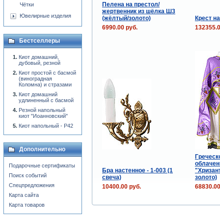
Пелена на престол/
Чётки
жертвенник из шёлка Ш3
Ювелирные изделия
(жёлтый/золото)
Крест н
6990.00 руб.
132355.0
Бестселлеры
Киот домашний,
дубовый, резной
Киот простой с басмой
(виноградная
Коломна) и стразами
Киот домашний
удлиненный с басмой
Резной напольный
киот "Иоанновский"
Киот напольный - P42
Дополнительно
Греческ
облачен
Подарочные сертификаты
Бра настенное - 1-003 (1
"Хризан
Поиск событий
свеча)
золото)
Спецпредложения
10400.00 руб.
68830.00
Карта сайта
Карта товаров