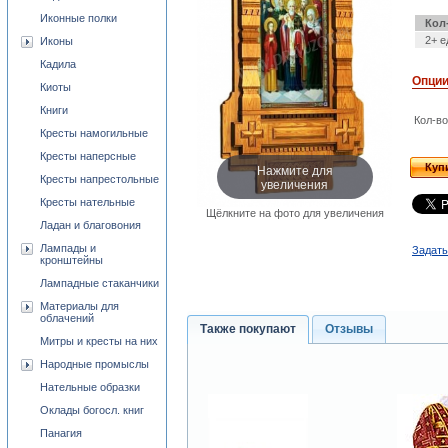
Иконные полки
Кол
2+ е
Иконы
Кадила
Опци
Киоты
Книги
Кол-во
Кресты намогильные
Кресты наперсные
Нажмите для
Куп
Кресты напрестольные
увеличения
Кресты нательные
Щёлкните на фото для увеличения
Ладан и благовония
Лампады и
Задать
кронштейны
Лампадные стаканчики
Материалы для
облачений
Также покупают
Отзывы
Митры и кресты на них
Народные промыслы
Нательные образки
Оклады богосл. книг
Панагия