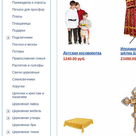
Паникадила и хоросы
Печати для просфор
Платы
Плащаницы
Подарки
Подсвечники
Посохи и жезлы
Иподиак
Потиры
Детская косоворотка
шёлка Ш
Православная семья
1240.00 руб.
23490.00
Распятия и голгофы
Свечи церковные
Семисвечники
Хоругви
Цепочки к крестам и
панагиям
Церковная лавка
Церковная мебель
Церковная утварь
Церковные бра
Церковные ткани