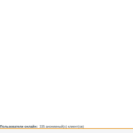
Пользователи онлайн:
335 анонимный(х) клиент(ов)