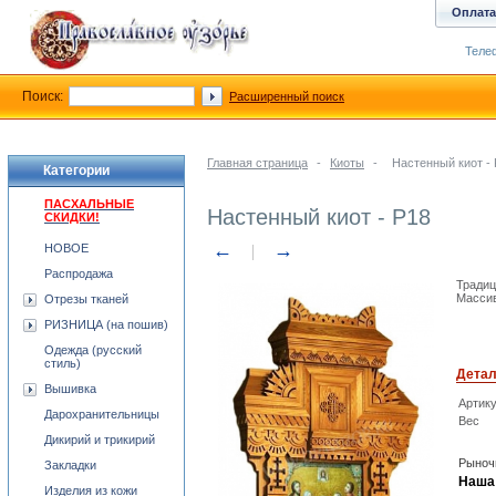
Оплата
Телеф
Поиск:
Расширенный поиск
Главная страница
-
Киоты
-
Настенный киот -
Категории
ПАСХАЛЬНЫЕ
Настенный киот - P18
СКИДКИ!
←
→
НОВОЕ
Распродажа
Традиц
Массив
Отрезы тканей
РИЗНИЦА (на пошив)
Одежда (русский
стиль)
Дета
Вышивка
Артик
Дарохранительницы
Вес
Дикирий и трикирий
Рыноч
Закладки
Наша 
Изделия из кожи