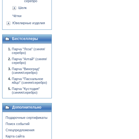
серебро
Шелк
Чётки
Ювелирные изделия
Бестселлеры
Парча "Лоза" (синяя/
серебро)
Парча "Алтай" (синяя/
серебро)
Парча "Виноград"
(синяя/серебро)
Парча "Пасхальное
яйцо" (синяя/серебро)
Парча "Кустодия"
(синяя/серебро)
Дополнительно
Подарочные сертификаты
Поиск событий
Спецпредложения
Карта сайта