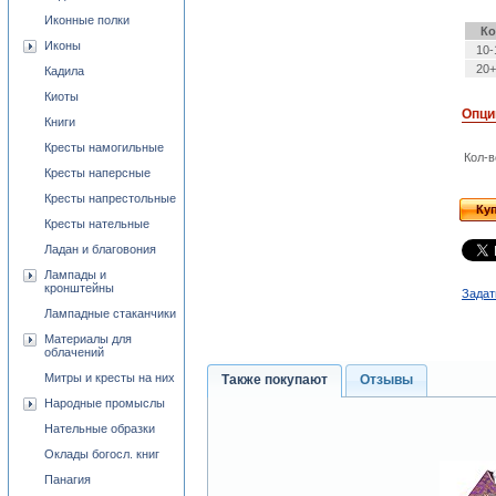
Иконные полки
Ко
Иконы
10-
20+
Кадила
Киоты
Опци
Книги
Кресты намогильные
Кол-в
Кресты наперсные
Кресты напрестольные
Ку
Кресты нательные
Ладан и благовония
Лампады и
кронштейны
Задат
Лампадные стаканчики
Материалы для
облачений
Митры и кресты на них
Также покупают
Отзывы
Народные промыслы
Нательные образки
Оклады богосл. книг
Панагия