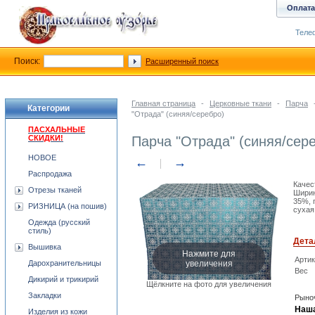
Оплата
Телеф
Поиск:
Расширенный поиск
Главная страница
-
Церковные ткани
-
Парча
Категории
"Отрада" (синяя/серебро)
ПАСХАЛЬНЫЕ
СКИДКИ!
Парча "Отрада" (синяя/сер
НОВОЕ
←
→
Распродажа
Качес
Отрезы тканей
Ширин
35%, 
РИЗНИЦА (на пошив)
сухая
Одежда (русский
стиль)
Дета
Вышивка
Нажмите для
Арти
увеличения
Дарохранительницы
Вес
Дикирий и трикирий
Щёлкните на фото для увеличения
Закладки
Рыноч
Наша
Изделия из кожи