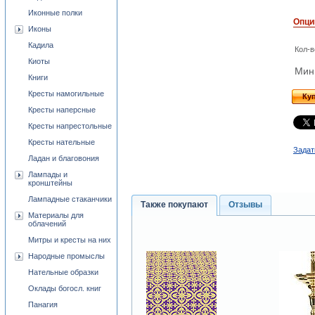
Иконные полки
Опци
Иконы
Кадила
Кол-в
Киоты
Мини
Книги
Кресты намогильные
Ку
Кресты наперсные
Кресты напрестольные
Кресты нательные
Задат
Ладан и благовония
Лампады и
кронштейны
Лампадные стаканчики
Также покупают
Отзывы
Материалы для
облачений
Митры и кресты на них
Народные промыслы
Нательные образки
Оклады богосл. книг
Панагия