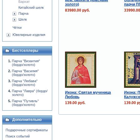
Бархат
золото)
парчи П
Китайский шелк
83980.00 руб.
33990.00
Парча
Шелк
Чётки
Ювелирные изделия
Бестселлеры
Парча "Византия"
(бордо/золото)
Парча "Василия"
(бордо/золото)
Парча "Любава"
(бордо/золото)
Парча "Лавра" (бордо/
Икона: Святая мученица
Икона: 
золото)
Любовь
Калужск
Парча "Путивль"
139.00 руб.
139.00 р
(бордо/золото)
Дополнительно
Подарочные сертификаты
Поиск событий