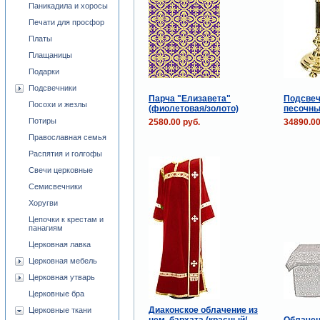
Паникадила и хоросы
Печати для просфор
Платы
Плащаницы
Подарки
Подсвечники
Парча "Елизавета"
Подсвеч
Посохи и жезлы
(фиолетовая/золото)
песочны
Потиры
2580.00 руб.
34890.00
Православная семья
Распятия и голгофы
Свечи церковные
Семисвечники
Хоругви
Цепочки к крестам и
панагиям
Церковная лавка
Церковная мебель
Церковная утварь
Церковные бра
Диаконское облачение из
Церковные ткани
нем. бархата (красный/
Облачен