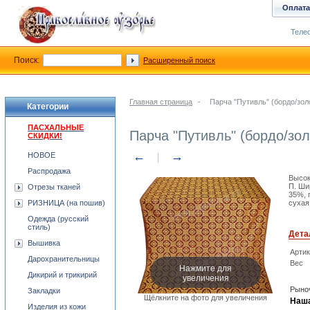
Оплата
Телеф
Поиск:
Расширенный поиск
Главная страница
-
Парча "Путивль" (бордо/зол
Категории
ПАСХАЛЬНЫЕ
Парча "Путивль" (бордо/зол
СКИДКИ!
←
→
НОВОЕ
Распродажа
Высок
П. Ши
Отрезы тканей
35%, 
РИЗНИЦА (на пошив)
сухая
Одежда (русский
стиль)
Дета
Вышивка
Арти
Дарохранительницы
Вес
Нажмите для
Дикирий и трикирий
увеличения
Рыноч
Закладки
Щёлкните на фото для увеличения
Наша
Изделия из кожи