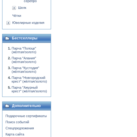
серебро
Шелк
Чётки
Ювелирные изделия
Бестселлеры
Парча "Полоцк"
(жёлтая/золото)
Парча "Алания"
(жёлтая/золото)
Парча "Кустодия"
(жёлтая/золото)
Парча "Новгородский
крест" (жёлтая/золото)
Парча "Ажурный
крест" (жёлтая/золото)
Дополнительно
Подарочные сертификаты
Поиск событий
Спецпредложения
Карта сайта