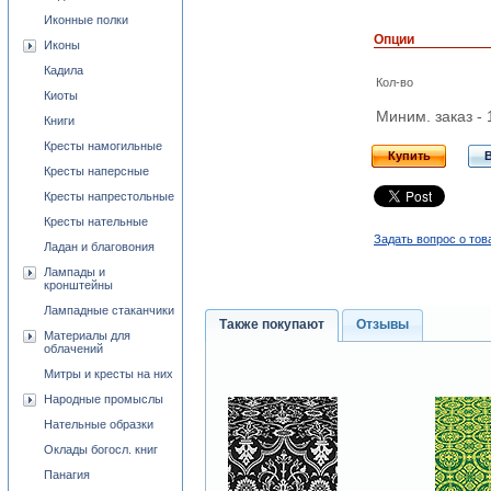
Иконные полки
Опции
Иконы
Кадила
Кол-во
Киоты
Миним. заказ - 
Книги
Кресты намогильные
Купить
Кресты наперсные
Кресты напрестольные
Кресты нательные
Задать вопрос о тов
Ладан и благовония
Лампады и
кронштейны
Лампадные стаканчики
Также покупают
Отзывы
Материалы для
облачений
Митры и кресты на них
Народные промыслы
Нательные образки
Оклады богосл. книг
Панагия