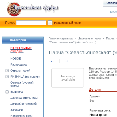
Оплата
Телеф
Поиск:
Расширенный поиск
Главная страница
-
Церковные ткани
-
Парча
Категории
"Севастьяновская" (жёлтая/золото)
ПАСХАЛЬНЫЕ
СКИДКИ!
Парча "Севастьяновская" (
НОВОЕ
←
→
Распродажа
Высококачественная
Отрезы тканей
150 см. Размер: 14.
ацетат 25%. Совет п
РИЗНИЦА (на пошив)
погонный метр.
Одежда (русский
стиль)
Детали
Вышивка
Артикул
Дарохранительницы
Вес
Дикирий и трикирий
Закладки
Рыночная цена:
Наша цена:
Изделия из кожи