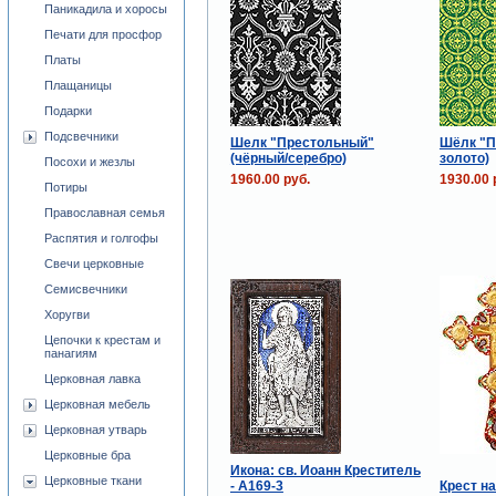
Паникадила и хоросы
Печати для просфор
Платы
Плащаницы
Подарки
Подсвечники
Шелк "Престольный"
Шёлк "П
(чёрный/серебро)
золото)
Посохи и жезлы
1960.00 руб.
1930.00 
Потиры
Православная семья
Распятия и голгофы
Свечи церковные
Семисвечники
Хоругви
Цепочки к крестам и
панагиям
Церковная лавка
Церковная мебель
Церковная утварь
Церковные бра
Икона: св. Иоанн Креститель
Церковные ткани
- A169-3
Крест н