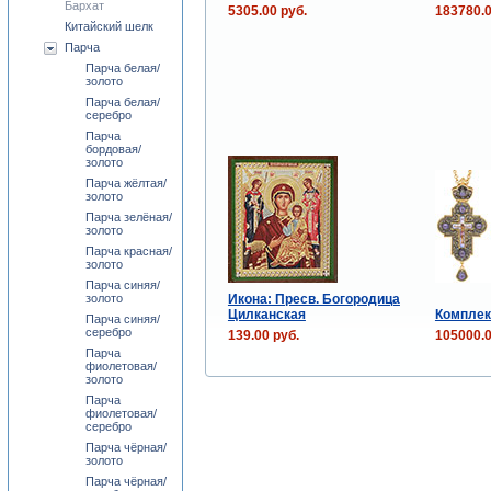
Бархат
5305.00 руб.
183780.0
Китайский шелк
Парча
Парча белая/
золото
Парча белая/
серебро
Парча
бордовая/
золото
Парча жёлтая/
золото
Парча зелёная/
золото
Парча красная/
золото
Парча синяя/
Икона: Пресв. Богородица
золото
Цилканская
Комплек
Парча синяя/
серебро
139.00 руб.
105000.0
Парча
фиолетовая/
золото
Парча
фиолетовая/
серебро
Парча чёрная/
золото
Парча чёрная/