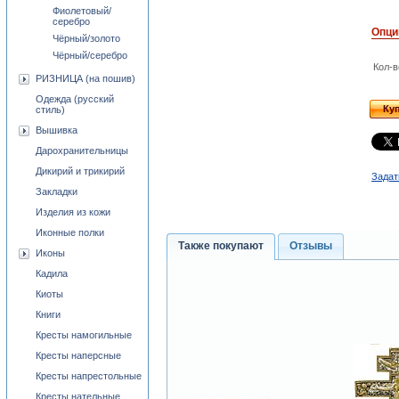
Фиолетовый/
серебро
Опци
Чёрный/золото
Чёрный/серебро
Кол-в
РИЗНИЦА (на пошив)
Одежда (русский
Ку
стиль)
Вышивка
Дарохранительницы
Дикирий и трикирий
Задат
Закладки
Изделия из кожи
Иконные полки
Также покупают
Отзывы
Иконы
Кадила
Киоты
Книги
Кресты намогильные
Кресты наперсные
Кресты напрестольные
Кресты нательные