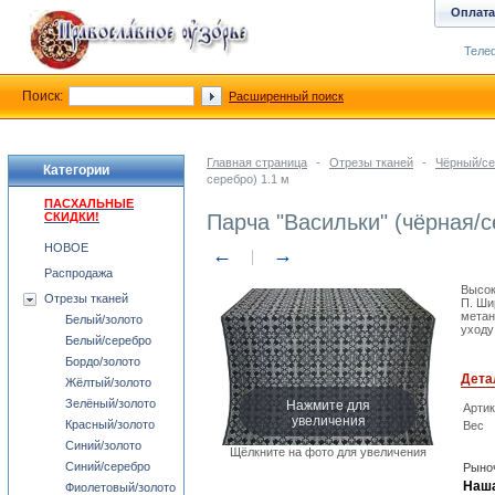
Оплата
Телеф
Поиск:
Расширенный поиск
Главная страница
-
Отрезы тканей
-
Чёрный/се
Категории
серебро) 1.1 м
ПАСХАЛЬНЫЕ
СКИДКИ!
Парча "Васильки" (чёрная/с
НОВОЕ
←
→
Распродажа
Высок
Отрезы тканей
П. Ши
метан
Белый/золото
уходу
Белый/серебро
Бордо/золото
Дета
Жёлтый/золото
Нажмите для
Зелёный/золото
Арти
увеличения
Красный/золото
Вес
Синий/золото
Щёлкните на фото для увеличения
Синий/серебро
Рыноч
Наша
Фиолетовый/золото