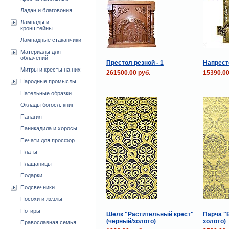
Ладан и благовония
Лампады и
кронштейны
Лампадные стаканчики
Материалы для
облачений
Престол резной - 1
Напрест
Митры и кресты на них
261500.00 руб.
15390.00
Народные промыслы
Нательные образки
Оклады богосл. книг
Панагия
Паникадила и хоросы
Печати для просфор
Платы
Плащаницы
Подарки
Подсвечники
Посохи и жезлы
Потиры
Шёлк "Растительный крест"
Парча "Б
(чёрный/золото)
золото)
Православная семья