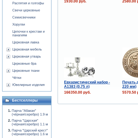
1930.00 руб.
2580.00 
Распятия и голгофы
Свечи церковные
Семисвечники
Хоругви
Цепочки к крестам и
панагиям
Церковная лавка
Церковная мебель
Церковная утварь
Церковные бра
Церковные ткани
Чётки
Евхаристический набор -
Печать 
Ювелирные изделия
A1383 (0,75 л)
220 мм)
166350.00 руб.
5570.50 
Бестселлеры
Парча "Абакан"
(чёрная/серебро) 1.9 м
Парча "Царская"
(чёрная/серебро) 1.1 м
Парча "Царский крест"
(чёрная/серебро) 1.6 м