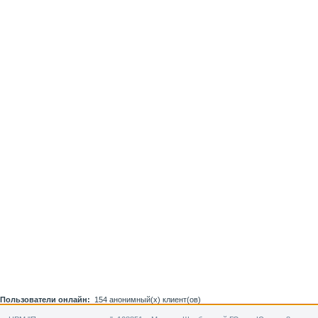
Пользователи онлайн:
154 анонимный(х) клиент(ов)