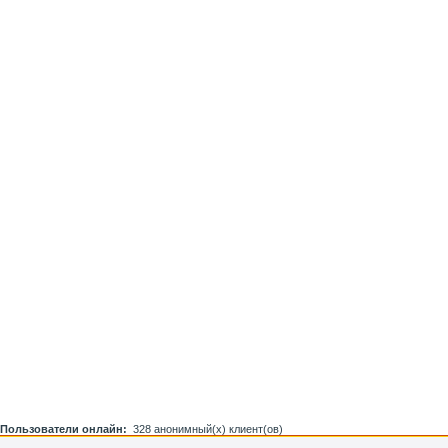
Пользователи онлайн:
328 анонимный(х) клиент(ов)