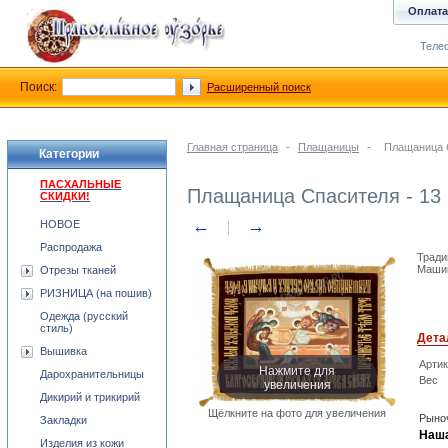
Оплата
Телеф
Поиск:
Расширенный поиск
Главная страница
-
Плащаницы
-
Плащаница С
Категории
ПАСХАЛЬНЫЕ
Плащаница Спасителя - 13
СКИДКИ!
←
→
НОВОЕ
Распродажа
Тради
Машин
Отрезы тканей
РИЗНИЦА (на пошив)
Одежда (русский
стиль)
Дета
Вышивка
Арти
Нажмите для
Дарохранительницы
Вес
увеличения
Дикирий и трикирий
Щёлкните на фото для увеличения
Рыноч
Закладки
Наша
Изделия из кожи