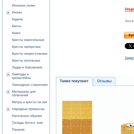
Иконные полки
Опци
Иконы
Кадила
Кол-в
Киоты
Книги
Ку
Кресты намогильные
Кресты наперсные
Кресты напрестольные
Задат
Кресты нательные
Ладан и благовония
Лампады и
кронштейны
Также покупают
Отзывы
Лампадные стаканчики
Материалы для
облачений
Митры и кресты на них
Народные промыслы
Нательные образки
Оклады богосл. книг
Панагия