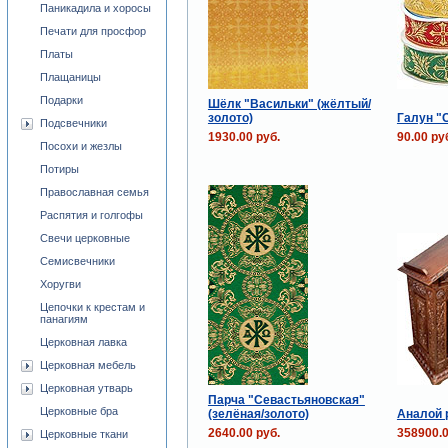
Паникадила и хоросы
Печати для просфор
Платы
Плащаницы
Подарки
Шёлк "Васильки" (жёлтый/
золото)
Галун "
Подсвечники
1930.00 руб.
90.00 ру
Посохи и жезлы
Потиры
Православная семья
Распятия и голгофы
Свечи церковные
Семисвечники
Хоругви
Цепочки к крестам и
панагиям
Церковная лавка
Церковная мебель
Церковная утварь
Парча "Севастьяновская"
Церковные бра
(зелёная/золото)
Аналой р
2640.00 руб.
358900.0
Церковные ткани