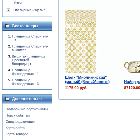
Чётки
Ювелирные изделия
Бестселлеры
Плащаница Спасителя
- 3
Плащаница Спасителя
вышитая
Вышитая плащаница
Пресвятой
Богородицы
Плащаница
богородичная - 1
Шёлк "Мирликийский"
Плащаница
(малый) (белый/золото)
Набор дл
богородичная - 3
1175.00 руб.
87120.00
Дополнительно
Подарочные сертификаты
Поиск событий
Спецпредложения
Карта сайта
Карта товаров