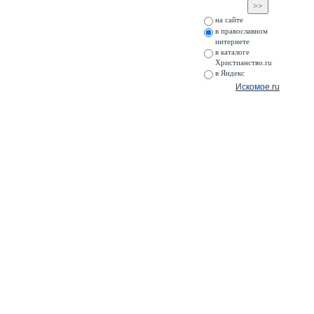
на сайте
в православном
интернете
в каталоге
Христианство.ru
в Яндекс
Искомое.ru