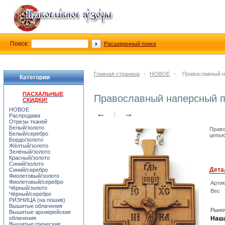
Поиск:
Расширенный поиск
Главная страница
-
НОВОЕ
-
Православный н
Категории
ПАСХАЛЬНЫЕ
Православный наперсный п
СКИДКИ!
НОВОЕ
←
→
Распродажа
Отрезы тканей
Белый/золото
Право
Белый/серебро
цепью
Бордо/золото
Жёлтый/золото
Зелёный/золото
Красный/золото
Синий/золото
Дета
Синий/серебро
Фиолетовый/золото
Фиолетовый/серебро
Арти
Чёрный/золото
Вес
Чёрный/серебро
РИЗНИЦА (на пошив)
Вышитые облачения
Рыноч
Вышитые архиерейские
облачения
Наша
Вышитые греческие