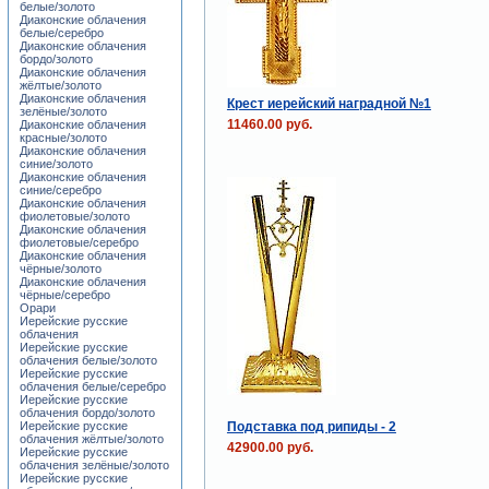
белые/золото
Диаконские облачения
белые/серебро
Диаконские облачения
бордо/золото
Диаконские облачения
жёлтые/золото
Диаконские облачения
Крест иерейский наградной №1
зелёные/золото
11460.00 руб.
Диаконские облачения
красные/золото
Диаконские облачения
синие/золото
Диаконские облачения
синие/серебро
Диаконские облачения
фиолетовые/золото
Диаконские облачения
фиолетовые/серебро
Диаконские облачения
чёрные/золото
Диаконские облачения
чёрные/серебро
Орари
Иерейские русские
облачения
Иерейские русские
облачения белые/золото
Иерейские русские
облачения белые/серебро
Иерейские русские
облачения бордо/золото
Подставка под рипиды - 2
Иерейские русские
облачения жёлтые/золото
42900.00 руб.
Иерейские русские
облачения зелёные/золото
Иерейские русские