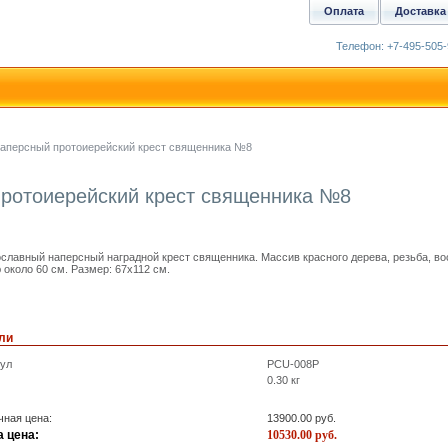
Оплата
Доставка
Телефон: +7-495-505-
аперсный протоиерейский крест священника №8
ротоиерейский крест священника №8
славный наперсный наградной крест священника. Массив красного дерева, резьба, во
 около 60 см. Размер: 67x112 см.
ли
кул
PCU-008P
0.30
кг
ная цена:
13900.00
руб.
 цена:
10530.00
руб.