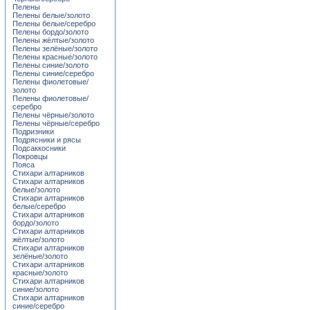
Пелены
Пелены белые/золото
Пелены белые/серебро
Пелены бордо/золото
Пелены жёлтые/золото
Пелены зелёные/золото
Пелены красные/золото
Пелены синие/золото
Пелены синие/серебро
Пелены фиолетовые/
золото
Пелены фиолетовые/
серебро
Пелены чёрные/золото
Пелены чёрные/серебро
Подризники
Подрясники и рясы
Подсаккосники
Покровцы
Пояса
Стихари алтарников
Стихари алтарников
белые/золото
Стихари алтарников
белые/серебро
Стихари алтарников
бордо/золото
Стихари алтарников
жёлтые/золото
Стихари алтарников
зелёные/золото
Стихари алтарников
красные/золото
Стихари алтарников
синие/золото
Стихари алтарников
синие/серебро