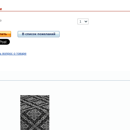
и
о
пить
В список пожеланий
ь вопрос о товаре