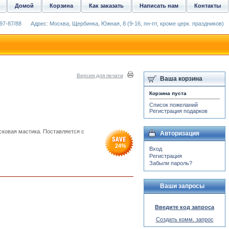
Домой
Корзина
Как заказать
Написать нам
Контакты
97-87/88
Адрес: Москва, Щербинка, Южная, 8 (9-16, пн-пт, кроме церк. праздников)
Версия для печати
Ваша корзина
Корзина пуста
Список пожеланий
Регистрация подарков
сковая мастика. Поставляется с
Авторизация
24
%
Вход
Регистрация
Забыли пароль?
Ваши запросы
Введите код запроса
Создать комм. запрос