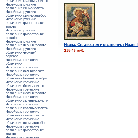
облачения красные/золото
Иерейские русские
облачения синие/золото
Иерейские русские
облачения синие/серебро
Иерейские русские
облачения фиолетовые/
золото
Иерейские русские
облачения фиолетовые/
серебро
Иерейские русские
Икона: Св. апостол и евангелист Иоанн
облачения чёрные/золото
Иерейские русские
215.45 руб.
облачения чёрные/
серебро
Иерейские греческие
облачения
Иерейские греческие
облачения белые/золото
Иерейские греческие
облачения белые/серебро
Иерейские греческие
облачения бордо/золото
Иерейские греческие
облачения жёлтые/золото
Иерейские греческие
облачения зелёные/золото
Иерейские греческие
облачения красные/золото
Иерейские греческие
облачения синие/золото
Иерейские греческие
облачения синие/серебро
Иерейские греческие
облачения фиолетовые/
золото
Иерейские греческие