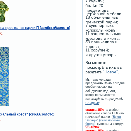
7 кадилъ;
болѣе 20
предметовъ
церковной мебели;
18 облаченiй изъ
греческой парчи;
7 сувенирныхъ
на престол из парчи П (зелёный/золото)
колокольчиковъ;
б.
11 запрестольныхъ
крестовъ и иконъ;
33 паникадила и
хороса;
11 хоругвей;
и другая утварь.
Вы можете
посмотрѣть ихъ въ
раздѣлѣ
"Новое"
.
Мы такъ же рады
предложить Вамъ сегодня
особыя скидки на
ѣ
ѣ
сл
дующiя изд
лiя,
которыя вы можете
ѣ
ѣ
ѣ
посмотр
ть въ разд
л
СКИДКИ!
:
скидка 15%
на любое
облаченiе класса ПГ6 изъ
хальный крест" (синяя/золото)
греческой парчи
"Букет
.
Эллады" (белая/золото с
бордо)
, купонъ на скидку:
VE-18962
;
скидка 25%
на любое