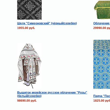
Шелк "Симеоновский" (чёрный/серебро)
Облачение 
1955.00 руб.
29990.00 ру
Вышитое иерейское русское облачение "Розы"
(белый/серебро)
Парча "Пас
98690.00 руб.
1825.00 руб