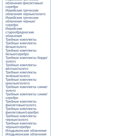
облачения фиолетовые/
серебро
Иерейские греческие
облачения чёрные/золото
Иерейские греческие
облачения чёрные/
серебро
Иерейские
старообрядческие
облачения
Требные комплекты
Требные комплекты
белые/золото
Требные комплекты
белые/серебро
Требные комплекты бордо/
золото
Требные комплекты
жёлтые/золото
Требные комплекты
зелёные/золото
Требные комплекты
красные/золото
Требные комплекты синие/
золото
Требные комплекты синие/
серебро
Требные комплекты
фиолетовые/золото
Требные комплекты
фиолетовые/серебро
Требные комплекты
чёрные/золото
Требные комплекты
чёрные/серебро
Иподьяконские облачения
Иподьяконские облачения