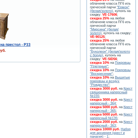
облаченiе класса ПГ6 изъ
греческой парчи
"Ермон"
(белая/золото)
, купонъ на
скидку:
VE-17606
;
скидка 25%
на любое
облаченiе класса ПГ6 изъ
греческой парчи
"Мирсина" (белая/
золото)
, купонъ на скидку:
VE-90125
;
скидка 25%
на любое
облаченiе класса ПГ6 изъ
на престол - P33
греческой парчи
уб.
"Буколеон" (белая/золото
с бордо)
, купонъ на
скидку:
VE-SID56
;
скидка 10%
на
Покровцы
"Плетеные"
;
скидка 10%
на
Покровцы
"Воскресение"
;
скидка 10%
на
Вышитые
покровцы и воздух
"Рождество"
;
скидка 3000 руб.
на
Крест
священника наперсный
№155
;
скидка 3000 руб.
на
Крест
наперсный - 364
;
скидка 5000 руб.
на
Крест
наперсный - 365
;
скидка 5000 руб.
на
Крест
наперсный №135
;
скидка 2000 руб.
на
Крест
наперсный - 363
;
скидка 10000 руб.
Набор
для архиерея (крест и
панагия) - 1
;