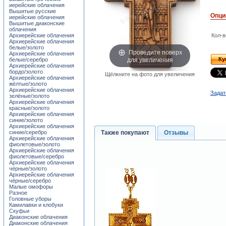
иерейские облачения
Вышитые русские
Опци
иерейские облачения
Вышитые диаконские
облачения
Архиерейские облачения
Кол-в
Архиерейские облачения
белые/золото
Проведите поверх
Архиерейские облачения
для увеличения
Ку
белые/серебро
Архиерейские облачения
бордо/золото
Щёлкните на фото для увеличения
Архиерейские облачения
жёлтые/золото
Архиерейские облачения
Задат
зелёные/золото
Архиерейские облачения
красные/золото
Архиерейские облачения
синие/золото
Архиерейские облачения
Также покупают
Отзывы
синие/серебро
Архиерейские облачения
фиолетовые/золото
Архиерейские облачения
фиолетовые/серебро
Архиерейские облачения
чёрные/золото
Архиерейские облачения
чёрные/серебро
Малые омофоры
Разное
Головные уборы
Камилавки и клобуки
Скуфьи
Диаконские облачения
Диаконские облачения