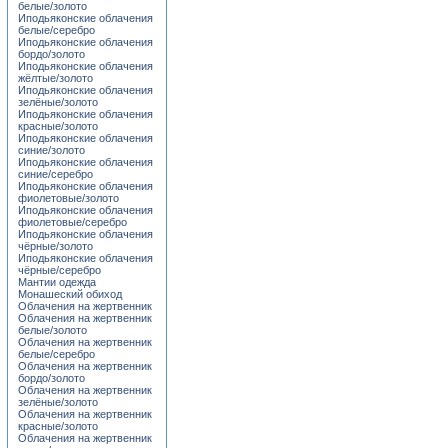
белые/золото
Иподьяконские облачения
белые/серебро
Иподьяконские облачения
бордо/золото
Иподьяконские облачения
жёлтые/золото
Иподьяконские облачения
зелёные/золото
Иподьяконские облачения
красные/золото
Иподьяконские облачения
синие/золото
Иподьяконские облачения
синие/серебро
Иподьяконские облачения
фиолетовые/золото
Иподьяконские облачения
фиолетовые/серебро
Иподьяконские облачения
чёрные/золото
Иподьяконские облачения
чёрные/серебро
Мантии одежда
Монашеский обиход
Облачения на жертвенник
Облачения на жертвенник
белые/золото
Облачения на жертвенник
белые/серебро
Облачения на жертвенник
бордо/золото
Облачения на жертвенник
зелёные/золото
Облачения на жертвенник
красные/золото
Облачения на жертвенник