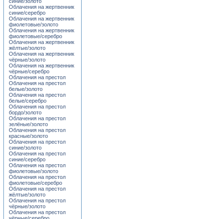
синие/золото
Облачения на жертвенник
синие/серебро
Облачения на жертвенник
фиолетовые/золото
Облачения на жертвенник
фиолетовые/серебро
Облачения на жертвенник
жёлтые/золото
Облачения на жертвенник
чёрные/золото
Облачения на жертвенник
чёрные/серебро
Облачения на престол
Облачения на престол
белые/золото
Облачения на престол
белые/серебро
Облачения на престол
бордо/золото
Облачения на престол
зелёные/золото
Облачения на престол
красные/золото
Облачения на престол
синие/золото
Облачения на престол
синие/серебро
Облачения на престол
фиолетовые/золото
Облачения на престол
фиолетовые/серебро
Облачения на престол
жёлтые/золото
Облачения на престол
чёрные/золото
Облачения на престол
чёрные/серебро