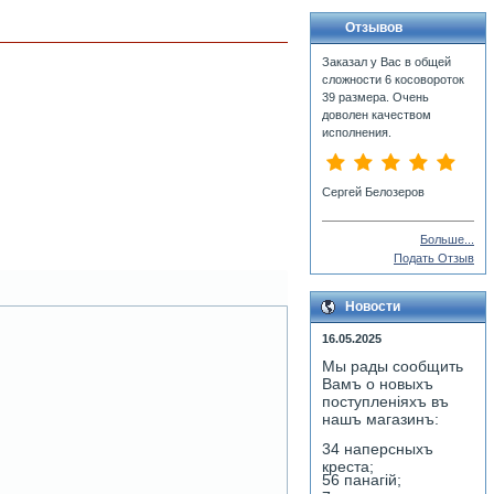
Отзывов
Заказал у Вас в общей
сложности 6 косовороток
39 размера. Очень
доволен качеством
исполнения.
Сергей Белозеров
Больше...
Подать Отзыв
Новости
16.05.2025
Мы рады сообщить
Вамъ о новыхъ
поступленiяхъ въ
нашъ магазинъ:
34 наперсныхъ
креста;
56 панагiй;