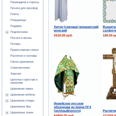
Паникадила и хоросы
Печати для просфор
Платы
Плащаницы
Подарки
Хитон (срачица) монашеский
Вышитая
женский
салфетк
Подсвечники
5520.00 руб.
180.00 р
Посохи и жезлы
Потиры
Православная семья
Распятия и голгофы
Свечи церковные
Семисвечники
Хоругви
Цепочки к крестам и
панагиям
Церковная лавка
Церковная мебель
Церковная утварь
Иерейское русское
Церковные бра
облачение из парчи ПГ4
(зелёный/золото)
Распяти
Церковные ткани
84900.00 руб.
211555.0