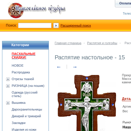
Оплата
Телеф
Поиск:
Расширенный поиск
Главная страница
-
Распятия и голгофы
-
Расп
Категории
ПАСХАЛЬНЫЕ
Распятие настольное - 15
СКИДКИ!
←
→
НОВОЕ
Распродажа
Прекр
Масси
Отрезы тканей
камни
РИЗНИЦА (на пошив)
Одежда (русский
стиль)
Дета
Вышивка
Арти
Дарохранительницы
Вес
Дикирий и трикирий
Рыноч
Закладки
Наша
Изделия из кожи