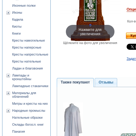
Иконные полки
Опци
Иконы
Кадила
Кол-в
Киоты
Нажмите для
увеличения
Книги
Ку
Кресты намогильные
Щёлкните на фото для увеличения
Кресты наперсные
Кресты напрестольные
Задат
Кресты нательные
Ладан и благовония
Лампады и
кронштейны
Также покупают
Отзывы
Лампадные стаканчики
Материалы для
облачений
Митры и кресты на них
Народные промыслы
Нательные образки
Оклады богосл. книг
Панагия