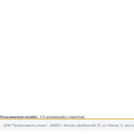
Пользователи онлайн:
172 анонимный(х) клиент(ов)
ЦРМ "Православное узорье". 108851 г. Москва, Щербинский ГО, ул. Южная, 8. часы р