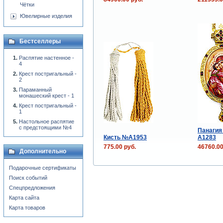
Чётки
Ювелирные изделия
Бестселлеры
Распятие настенное -
4
Крест постригальный -
2
Параманный
монашеский крест - 1
Крест постригальный -
1
Настольное распятие
с предстоящими №4
Панагия
Кисть №A1953
А1283
775.00 руб.
46760.00
Дополнительно
Подарочные сертификаты
Поиск событий
Спецпредложения
Карта сайта
Карта товаров