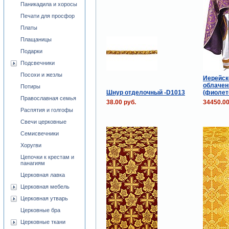
Паникадила и хоросы
Печати для просфор
Платы
Плащаницы
Подарки
Подсвечники
Посохи и жезлы
Иерейск
облачен
Потиры
Шнур отделочный -D1013
(фиолет
Православная семья
38.00 руб.
34450.00
Распятия и голгофы
Свечи церковные
Семисвечники
Хоругви
Цепочки к крестам и
панагиям
Церковная лавка
Церковная мебель
Церковная утварь
Церковные бра
Церковные ткани