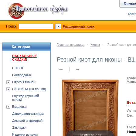
Оплата
Телеф
Поиск:
Расширенный поиск
Главная страница
-
Киоты
-
Резной киот для и
Категории
ПАСХАЛЬНЫЕ
Резной киот для иконы - В1
СКИДКИ!
←
→
НОВОЕ
Распродажа
Тради
Масси
Отрезы тканей
РИЗНИЦА (на пошив)
Одежда (русский
стиль)
Дета
Вышивка
Арти
Дарохранительницы
Вес
Дикирий и трикирий
Рыноч
Закладки
Наша
Нажмите для
Изделия из кожи