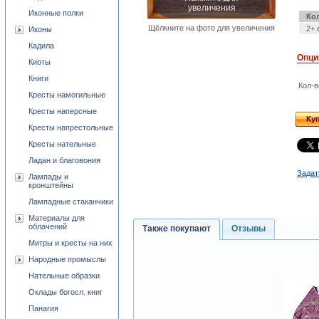
увеличения
Иконные полки
Ко
Щёлкните на фото для увеличения
2+ 
Иконы
Кадила
Опци
Киоты
Книги
Кол-в
Кресты намогильные
Кресты наперсные
Ку
Кресты напрестольные
Кресты нательные
Ладан и благовония
Задат
Лампады и
кронштейны
Лампадные стаканчики
Материалы для
облачений
Также покупают
Отзывы
Митры и кресты на них
Народные промыслы
Нательные образки
Оклады богосл. книг
Панагия