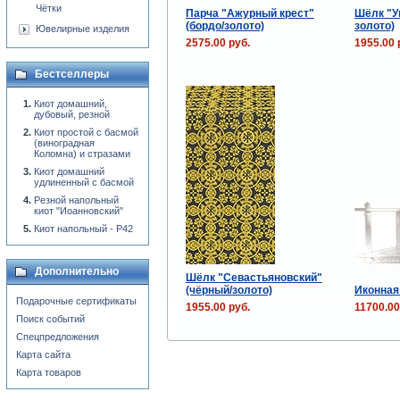
Чётки
Парча "Ажурный крест"
Шёлк "У
(бордо/золото)
золото)
Ювелирные изделия
2575.00 руб.
1955.00 
Бестселлеры
Киот домашний,
дубовый, резной
Киот простой с басмой
(виноградная
Коломна) и стразами
Киот домашний
удлиненный с басмой
Резной напольный
киот "Иоанновский"
Киот напольный - P42
Дополнительно
Шёлк "Севастьяновский"
(чёрный/золото)
Иконная
Подарочные сертификаты
1955.00 руб.
11700.00
Поиск событий
Спецпредложения
Карта сайта
Карта товаров