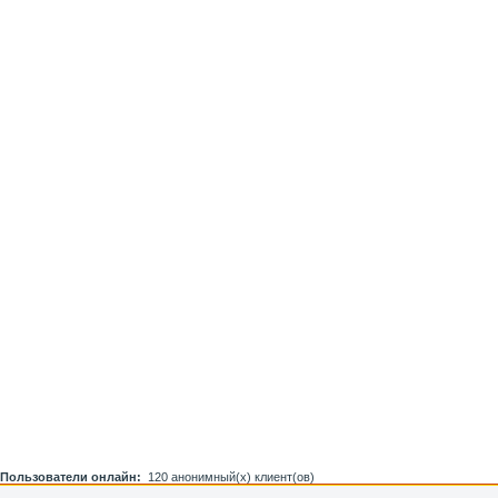
Пользователи онлайн:
120 анонимный(х) клиент(ов)