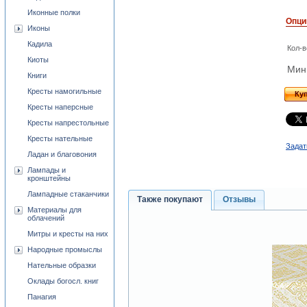
Иконные полки
Опци
Иконы
Кадила
Кол-в
Киоты
Мини
Книги
Кресты намогильные
Ку
Кресты наперсные
Кресты напрестольные
Кресты нательные
Задат
Ладан и благовония
Лампады и
кронштейны
Лампадные стаканчики
Также покупают
Отзывы
Материалы для
облачений
Митры и кресты на них
Народные промыслы
Нательные образки
Оклады богосл. книг
Панагия