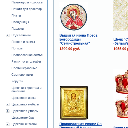
Паникадила и хоросы
Печати для просфор
Платы
Плащаницы
Подарки
Вышитая икона Пресв.
Подсвечники
Богородицы
Шелк "С
Посохи и жезлы
"Семистрельная"
(белый/
Потиры
1300.00 руб.
1955.00 
Православная семья
Распятия и голгофы
Свечи церковные
Семисвечники
Хоругви
Цепочки к крестам и
панагиям
Церковная лавка
Церковная мебель
Церковная утварь
Церковные бра
Православная икона: Св.
Церковные ткани
Праведный Иоанн
Венцы д