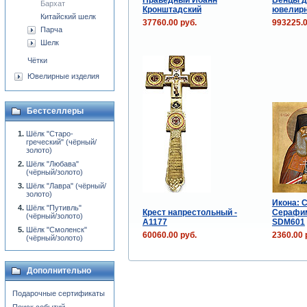
Бархат
Кронштадский
ювелир
Китайский шелк
37760.00 руб.
993225.0
Парча
Шелк
Чётки
Ювелирные изделия
Бестселлеры
Шёлк "Старо-
греческий" (чёрный/
золото)
Шёлк "Любава"
(чёрный/золото)
Шёлк "Лавра" (чёрный/
золото)
Икона: 
Шёлк "Путивль"
Крест напрестольный -
Серафим
(чёрный/золото)
A1177
SDM601
Шёлк "Смоленск"
60060.00 руб.
2360.00 
(чёрный/золото)
Дополнительно
Подарочные сертификаты