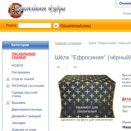
Оплата
Телеф
Поиск:
Расширенный поиск
Главная страница
-
Шёлк "Ефросиния" (чёрный/
Категории
ПАСХАЛЬНЫЕ
Шёлк "Ефросиния" (чёрный/
СКИДКИ!
←
→
НОВОЕ
Распродажа
Высок
класс
Отрезы тканей
полиэ
РИЗНИЦА (на пошив)
химчи
Одежда (русский
стиль)
Дета
Вышивка
Нажмите для
Арти
Дарохранительницы
увеличения
Вес
Дикирий и трикирий
Щёлкните на фото для увеличения
Рыноч
Закладки
Наша
Изделия из кожи