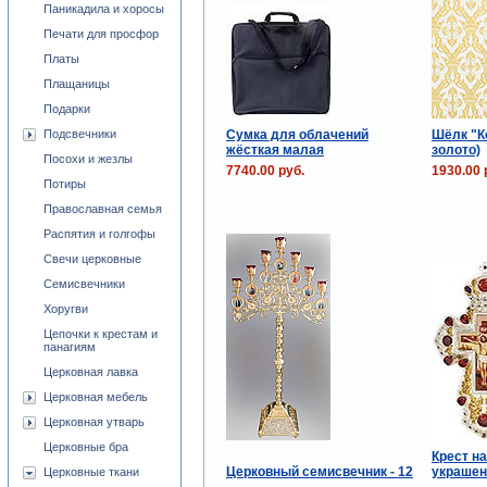
Паникадила и хоросы
Печати для просфор
Платы
Плащаницы
Подарки
Сумка для облачений
Шёлк "К
Подсвечники
жёсткая малая
золото)
Посохи и жезлы
7740.00 руб.
1930.00 
Потиры
Православная семья
Распятия и голгофы
Свечи церковные
Семисвечники
Хоругви
Цепочки к крестам и
панагиям
Церковная лавка
Церковная мебель
Церковная утварь
Церковные бра
Крест н
Церковный семисвечник - 12
украшен
Церковные ткани