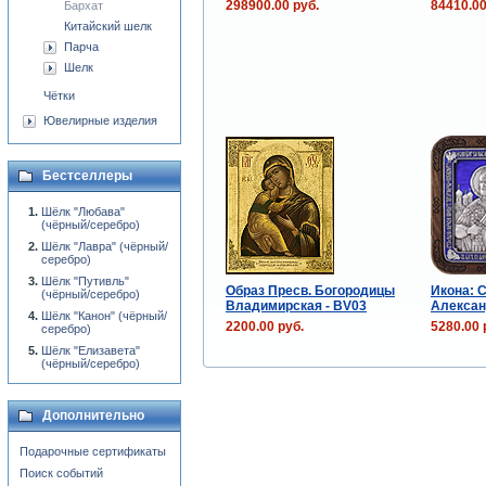
298900.00 руб.
84410.00
Бархат
Китайский шелк
Парча
Шелк
Чётки
Ювелирные изделия
Бестселлеры
Шёлк "Любава"
(чёрный/серебро)
Шёлк "Лавра" (чёрный/
серебро)
Шёлк "Путивль"
Образ Пресв. Богородицы
Икона: С
(чёрный/серебро)
Владимирская - BV03
Алексан
Шёлк "Канон" (чёрный/
2200.00 руб.
5280.00 
серебро)
Шёлк "Елизавета"
(чёрный/серебро)
Дополнительно
Подарочные сертификаты
Поиск событий