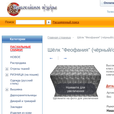
Оплата
Телеф
Поиск:
Расширенный поиск
Главная страница
-
Шёлк "Феофания" (чёрный/с
Категории
ПАСХАЛЬНЫЕ
Шёлк "Феофания" (чёрный/
СКИДКИ!
←
→
НОВОЕ
Распродажа
Высок
класс
Отрезы тканей
полиэ
РИЗНИЦА (на пошив)
химчи
Одежда (русский
стиль)
Дета
Нажмите для
Вышивка
увеличения
Арти
Дарохранительницы
Вес
Щёлкните на фото для увеличения
Дикирий и трикирий
Рыноч
Закладки
Наша
Изделия из кожи