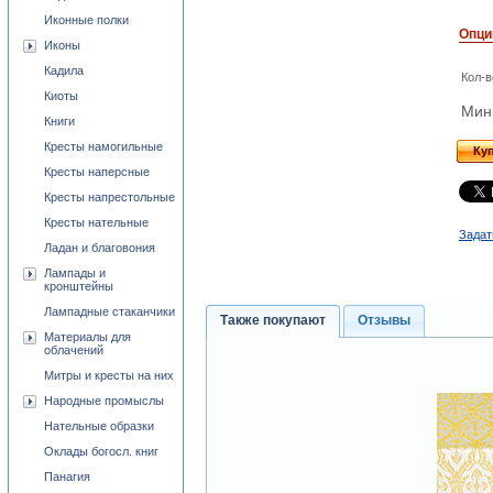
Иконные полки
Опци
Иконы
Кадила
Кол-в
Киоты
Мини
Книги
Кресты намогильные
Ку
Кресты наперсные
Кресты напрестольные
Кресты нательные
Задат
Ладан и благовония
Лампады и
кронштейны
Лампадные стаканчики
Также покупают
Отзывы
Материалы для
облачений
Митры и кресты на них
Народные промыслы
Нательные образки
Оклады богосл. книг
Панагия