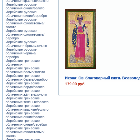
облачения красные/золото
Иерейские русские
облачения синие/золото
Иерейские русские
облачения синие/серебро
Иерейские русские
облачения фиолетовые/
золото
Иерейские русские
облачения фиолетовые/
серебро
Иерейские русские
облачения чёрные/золото
Иерейские русские
облачения чёрные/
серебро
Иерейские греческие
облачения
Иерейские греческие
облачения белые/золото
Иерейские греческие
Икона: Св. благоверный князь Всеволо
облачения белые/серебро
Иерейские греческие
139.00 руб.
облачения бордо/золото
Иерейские греческие
облачения жёлтые/золото
Иерейские греческие
облачения зелёные/золото
Иерейские греческие
облачения красные/золото
Иерейские греческие
облачения синие/золото
Иерейские греческие
облачения синие/серебро
Иерейские греческие
облачения фиолетовые/
золото
Иерейские греческие