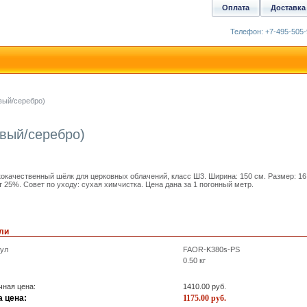
Оплата
Доставка
Телефон: +7-495-505-
вый/серебро)
вый/серебро)
окачественный шёлк для церковных облачений, класс Ш3. Ширина: 150 см. Размер: 16
т 25%. Совет по уходу: сухая химчистка. Цена дана за 1 погонный метр.
ли
кул
FAOR-K380s-PS
0.50
кг
ная цена:
1410.00
руб.
 цена:
1175.00
руб.