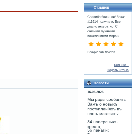
Отзывов
Спасибо большое! Заказ
#11914 получили. Все
дошло аккуратно! С
самыми лучшими
пожеланиями мира и...
Владислав Локтев
Больше...
Подать Отзыв
Новости
16.05.2025
Мы рады сообщить
Вамъ о новыхъ
поступленiяхъ въ
нашъ магазинъ:
34 наперсныхъ
креста;
56 панагiй;