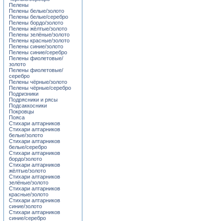
Пелены
Пелены белые/золото
Пелены белые/серебро
Пелены бордо/золото
Пелены жёлтые/золото
Пелены зелёные/золото
Пелены красные/золото
Пелены синие/золото
Пелены синие/серебро
Пелены фиолетовые/
золото
Пелены фиолетовые/
серебро
Пелены чёрные/золото
Пелены чёрные/серебро
Подризники
Подрясники и рясы
Подсаккосники
Покровцы
Пояса
Стихари алтарников
Стихари алтарников
белые/золото
Стихари алтарников
белые/серебро
Стихари алтарников
бордо/золото
Стихари алтарников
жёлтые/золото
Стихари алтарников
зелёные/золото
Стихари алтарников
красные/золото
Стихари алтарников
синие/золото
Стихари алтарников
синие/серебро