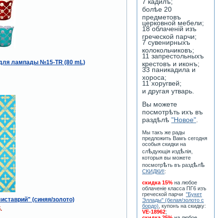
7 кадилъ;
болѣе 20
предметовъ
церковной мебели;
18 облаченiй изъ
греческой парчи;
7 сувенирныхъ
колокольчиковъ;
11 запрестольныхъ
для лампады №15-TR (80 mL)
крестовъ и иконъ;
33 паникадила и
хороса;
11 хоругвей;
и другая утварь.
Вы можете
посмотрѣть ихъ въ
раздѣлѣ
"Новое"
.
Мы такъ же рады
предложить Вамъ сегодня
особыя скидки на
ѣ
ѣ
сл
дующiя изд
лiя,
которыя вы можете
ѣ
ѣ
ѣ
посмотр
ть въ разд
л
СКИДКИ!
:
скидка 15%
на любое
облаченiе класса ПГ6 изъ
греческой парчи
"Букет
иставрий" (синяя/золото)
Эллады" (белая/золото с
бордо)
, купонъ на скидку:
.
VE-18962
;
скидка 25%
на любое