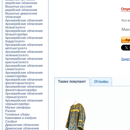
иерейские облачения
Вышитые русские
Опци
иерейские облачения
Вышитые диаконские
облачения
Архиерейские облачения
Кол-в
Архиерейские облачения
белые/золото
Мини
Архиерейские облачения
белые/серебро
Архиерейские облачения
Ку
бордо/золото
Архиерейские облачения
жёлтые/золото
Архиерейские облачения
зелёные/золото
Архиерейские облачения
Задат
красные/золото
Архиерейские облачения
синие/золото
Архиерейские облачения
синие/серебро
Архиерейские облачения
Также покупают
Отзывы
фиолетовые/золото
Архиерейские облачения
фиолетовые/серебро
Архиерейские облачения
чёрные/золото
Архиерейские облачения
чёрные/серебро
Малые омофоры
Разное
Головные уборы
Камилавки и клобуки
Скуфьи
Диаконские облачения
Диаконские облачения