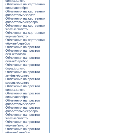
синие/золото
Облачения на жертвенник
синие/серебро
Облачения на жертвенник
фиолетовые/золото
Облачения на жертвенник
фиолетовые/серебро
Облачения на жертвенник
жёлтые/золото
Облачения на жертвенник
чёрные/золото
Облачения на жертвенник
чёрные/серебро
Облачения на престол
Облачения на престол
белые/золото
Облачения на престол
белые/серебро
Облачения на престол
бордо/золото
Облачения на престол
зелёные/золото
Облачения на престол
красные/золото
Облачения на престол
синие/золото
Облачения на престол
синие/серебро
Облачения на престол
фиолетовые/золото
Облачения на престол
фиолетовые/серебро
Облачения на престол
жёлтые/золото
Облачения на престол
чёрные/золото
Облачения на престол
чёрные/серебро