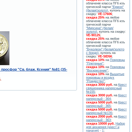
облаченiе класса ПГ6 изъ
греческой парчи
"Ермон"
(белая/золото)
, купонъ на
скидку:
VE-17606
;
скидка 25%
на любое
облаченiе класса ПГ6 изъ
греческой парчи
"Мирсина" (белая/
золото)
, купонъ на скидку:
VE-90125
;
скидка 25%
на любое
облаченiе класса ПГ6 изъ
греческой парчи
"Буколеон" (белая/золото
с бордо)
, купонъ на
скидку:
VE-SID56
;
скидка 10%
на
Покровцы
"Плетеные"
;
скидка 10%
на
Покровцы
 просфор "Св. блаж. Ксения" №81 (35-
"Воскресение"
;
скидка 10%
на
Вышитые
покровцы и воздух
.
"Рождество"
;
скидка 3000 руб.
на
Крест
священника наперсный
№155
;
скидка 3000 руб.
на
Крест
наперсный - 364
;
скидка 5000 руб.
на
Крест
наперсный - 365
;
скидка 5000 руб.
на
Крест
наперсный №135
;
скидка 2000 руб.
на
Крест
наперсный - 363
;
скидка 10000 руб.
Набор
для архиерея (крест и
панагия) - 1
;