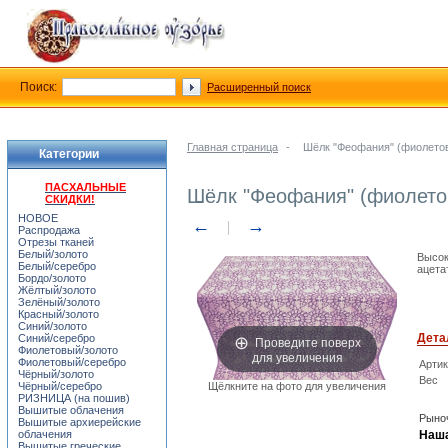
Поиск:
Расширенный поиск
Главная страница
-
Шёлк "Феофания" (фиолето
Категории
ПАСХАЛЬНЫЕ
Шёлк "Феофания" (фиолето
СКИДКИ!
НОВОЕ
←
→
Распродажа
Отрезы тканей
Белый/золото
Высок
Белый/серебро
ацета
Бордо/золото
Жёлтый/золото
Зелёный/золото
Красный/золото
Синий/золото
Дета
Синий/серебро
Проведите поверх
Фиолетовый/золото
для увеличения
Фиолетовый/серебро
Арти
Чёрный/золото
Вес
Чёрный/серебро
Щёлкните на фото для увеличения
РИЗНИЦА (на пошив)
Вышитые облачения
Рыноч
Вышитые архиерейские
облачения
Наша
Вышитые греческие