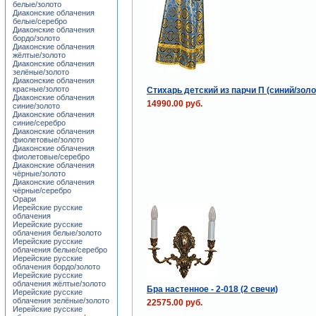
белые/золото
Диаконские облачения
белые/серебро
Диаконские облачения
бордо/золото
Диаконские облачения
жёлтые/золото
Диаконские облачения
зелёные/золото
Диаконские облачения
красные/золото
Стихарь детский из парчи П (синий/золо
Диаконские облачения
14990.00 руб.
синие/золото
Диаконские облачения
синие/серебро
Диаконские облачения
фиолетовые/золото
Диаконские облачения
фиолетовые/серебро
Диаконские облачения
чёрные/золото
Диаконские облачения
чёрные/серебро
Орари
Иерейские русские
облачения
Иерейские русские
облачения белые/золото
Иерейские русские
облачения белые/серебро
Иерейские русские
облачения бордо/золото
Иерейские русские
облачения жёлтые/золото
Бра настенное - 2-018 (2 свечи)
Иерейские русские
облачения зелёные/золото
22575.00 руб.
Иерейские русские