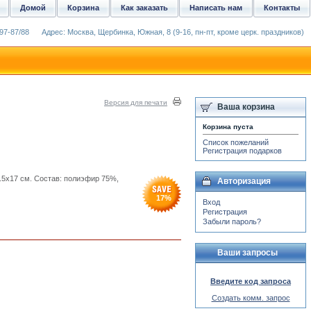
Домой
Корзина
Как заказать
Написать нам
Контакты
97-87/88
Адрес: Москва, Щербинка, Южная, 8 (9-16, пн-пт, кроме церк. праздников)
Версия для печати
Ваша корзина
Корзина пуста
Список пожеланий
Регистрация подарков
.5x17 см. Состав: полиэфир 75%,
Авторизация
17
%
Вход
Регистрация
Забыли пароль?
Ваши запросы
Введите код запроса
Создать комм. запрос