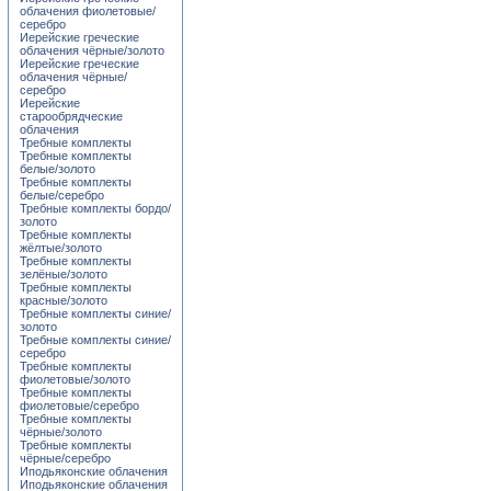
облачения фиолетовые/
серебро
Иерейские греческие
облачения чёрные/золото
Иерейские греческие
облачения чёрные/
серебро
Иерейские
старообрядческие
облачения
Требные комплекты
Требные комплекты
белые/золото
Требные комплекты
белые/серебро
Требные комплекты бордо/
золото
Требные комплекты
жёлтые/золото
Требные комплекты
зелёные/золото
Требные комплекты
красные/золото
Требные комплекты синие/
золото
Требные комплекты синие/
серебро
Требные комплекты
фиолетовые/золото
Требные комплекты
фиолетовые/серебро
Требные комплекты
чёрные/золото
Требные комплекты
чёрные/серебро
Иподьяконские облачения
Иподьяконские облачения