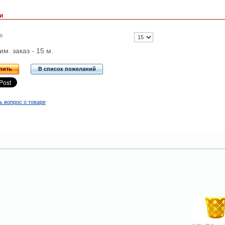
и
о
м. заказ - 15 м.
пить
В список пожеланий
ь вопрос о товаре