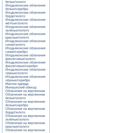
белые/золото
Иподьяконские облачения
белые/серебро
Иподьяконские облачения
бордо/золото
Иподьяконские облачения
жёлтые/золото
Иподьяконские облачения
зелёные/золото
Иподьяконские облачения
красные/золото
Иподьяконские облачения
синие/золото
Иподьяконские облачения
синие/серебро
Иподьяконские облачения
фиолетовые/золото
Иподьяконские облачения
фиолетовые/серебро
Иподьяконские облачения
чёрные/золото
Иподьяконские облачения
чёрные/серебро
Мантии одежда
Монашеский обиход
Облачения на жертвенник
Облачения на жертвенник
белые/золото
Облачения на жертвенник
белые/серебро
Облачения на жертвенник
бордо/золото
Облачения на жертвенник
зелёные/золото
Облачения на жертвенник
красные/золото
Облачения на жертвенник