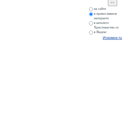
на сайте
в православном
интернете
в каталоге
Христианство.ru
в Яндекс
Искомое.ru