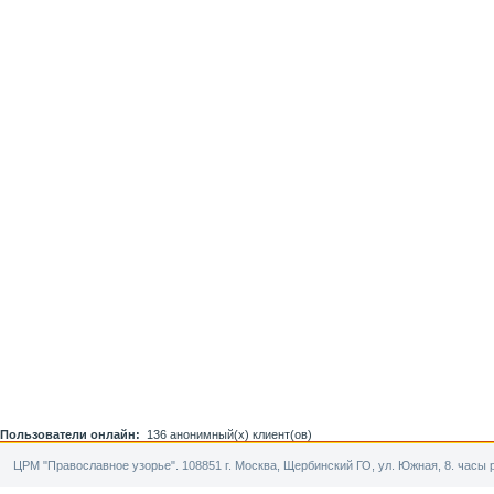
Пользователи онлайн:
136 анонимный(х) клиент(ов)
ЦРМ "Православное узорье". 108851 г. Москва, Щербинский ГО, ул. Южная, 8. часы р