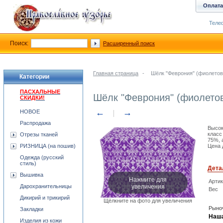
Оплата
Телеф
Поиск:
Расширенный поиск
Главная страница
-
Шёлк "Феврония" (фиолетов
Категории
ПАСХАЛЬНЫЕ
Шёлк "Феврония" (фиолето
СКИДКИ!
←
→
НОВОЕ
Распродажа
Высок
класс
Отрезы тканей
75%, 
РИЗНИЦА (на пошив)
Цена 
Одежда (русский
стиль)
Дета
Вышивка
Нажмите для
Арти
увеличения
Дарохранительницы
Вес
Дикирий и трикирий
Щёлкните на фото для увеличения
Рыноч
Закладки
Наша
Изделия из кожи