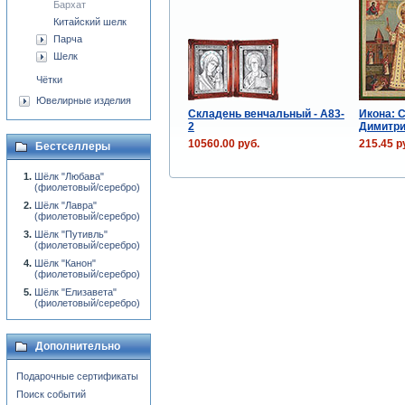
Бархат
Китайский шелк
Парча
Шелк
Чётки
Ювелирные изделия
Складень венчальный - A83-
Икона: 
2
Димитр
10560.00 руб.
215.45 р
Бестселлеры
Шёлк "Любава"
(фиолетовый/серебро)
Шёлк "Лавра"
(фиолетовый/серебро)
Шёлк "Путивль"
(фиолетовый/серебро)
Шёлк "Канон"
(фиолетовый/серебро)
Шёлк "Елизавета"
(фиолетовый/серебро)
Дополнительно
Подарочные сертификаты
Поиск событий