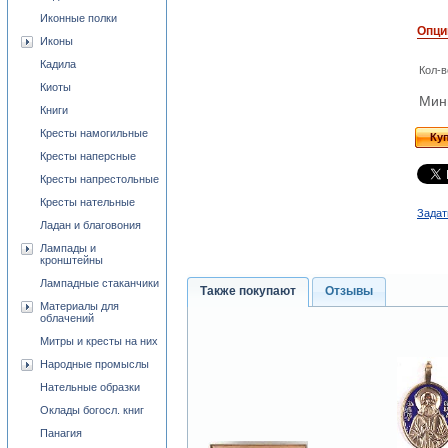
Иконные полки
Опци
Иконы
Кадила
Кол-в
Киоты
Мини
Книги
Кресты намогильные
Ку
Кресты наперсные
Кресты напрестольные
Кресты нательные
Задат
Ладан и благовония
Лампады и
кронштейны
Лампадные стаканчики
Также покупают
Отзывы
Материалы для
облачений
Митры и кресты на них
Народные промыслы
Нательные образки
Оклады богосл. книг
Панагия