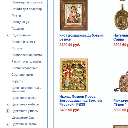
Паникадила и хоросы
Печати для просфор
Платы
Плащаницы
Подарки
Киот домашний, дубовый,
Нательн
Подсвечники
резной
Савва
Посохи и жезлы
2380.00 руб.
2802.50 
Потиры
Православная семья
Распятия и голгофы
Свечи церковные
Семисвечники
Хоругви
Цепочки к крестам и
панагиям
Икона: Покров Пресв.
Церковная лавка
Богородицы над Землей
Рюкзачо
Русской - PB38
"Эдем"
Церковная мебель
2480.00 руб.
3800.00 
Церковная утварь
Церковные бра
Церковные ткани