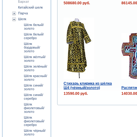
Бархат
508680.00 руб.
86145.00
Китайский шелк
Парча
Шелк
Шёлк белый/
золото
Шёлк белый/
серебро
Шёлк
бордовый/
золото
Шёлк жёлтый/
золото
Шёлк зелёный/
золото
Шёлк красный/
золото
Стихарь клирика из шёлка
Шёлк синий/
Ш4 (чёрный/золото)
Распятие
золото
13590.00 руб.
14030.00
Шёлк синий/
серебро
Шёлк
фиолетовый/
золото
Шёлк
фиолетовый/
серебро
Шёлк чёрный/
золото