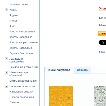
Иконные полки
Опци
Иконы
Кадила
Кол-в
Киоты
Мини
Книги
Кресты намогильные
Ку
Кресты наперсные
Кресты напрестольные
Кресты нательные
Задат
Ладан и благовония
Лампады и
кронштейны
Лампадные стаканчики
Также покупают
Отзывы
Материалы для
облачений
Митры и кресты на них
Народные промыслы
Нательные образки
Оклады богосл. книг
Панагия