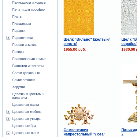
Паникадила и хоросы
Печати для просфор
Платы
Плащаницы
Подарки
Подсвечники
Шелк "Вильно" (жёлтый/
Шёлк "В
золото)
серебро
Посохи и жезлы
1955.00 руб.
1930.00 
Потиры
Православная семья
Распятия и голгофы
Свечи церковные
Семисвечники
Хоругви
Цепочки к крестам и
панагиям
Церковная лавка
Церковная мебель
Церковная утварь
Церковные бра
Семисвечник
Панихид
Церковные ткани
напрестольный "Лоза"
2