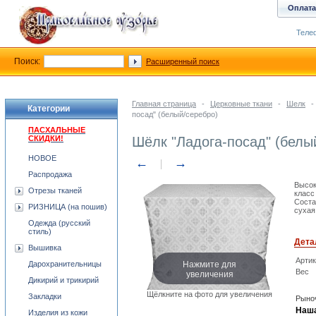
Оплата
Телеф
Поиск:
Расширенный поиск
Главная страница
-
Церковные ткани
-
Шелк
-
Категории
посад" (белый/серебро)
ПАСХАЛЬНЫЕ
СКИДКИ!
Шёлк "Ладога-посад" (белы
НОВОЕ
←
→
Распродажа
Высок
Отрезы тканей
класс
Соста
РИЗНИЦА (на пошив)
сухая
Одежда (русский
стиль)
Дета
Вышивка
Арти
Нажмите для
Дарохранительницы
увеличения
Вес
Дикирий и трикирий
Щёлкните на фото для увеличения
Закладки
Рыноч
Наша
Изделия из кожи