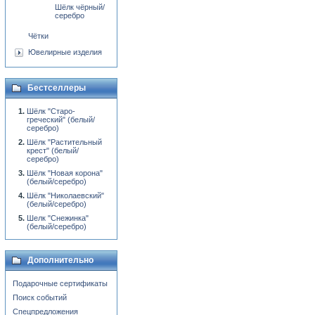
Шёлк чёрный/
серебро
Чётки
Ювелирные изделия
Бестселлеры
Шёлк "Старо-
греческий" (белый/
серебро)
Шёлк "Растительный
крест" (белый/
серебро)
Шёлк "Новая корона"
(белый/серебро)
Шёлк "Николаевский"
(белый/серебро)
Шелк "Снежинка"
(белый/серебро)
Дополнительно
Подарочные сертификаты
Поиск событий
Спецпредложения