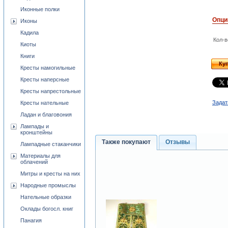
Иконные полки
Опци
Иконы
Кадила
Кол-в
Киоты
Книги
Ку
Кресты намогильные
Кресты наперсные
Кресты напрестольные
Задат
Кресты нательные
Ладан и благовония
Лампады и
кронштейны
Также покупают
Отзывы
Лампадные стаканчики
Материалы для
облачений
Митры и кресты на них
Народные промыслы
Нательные образки
Оклады богосл. книг
Панагия