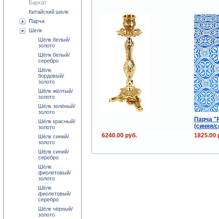
Бархат
Китайский шелк
Парча
Шелк
Шёлк белый/
золото
Шёлк белый/
серебро
Шёлк
бордовый/
золото
Шёлк жёлтый/
золото
Шёлк зелёный/
золото
Парча "
Шёлк красный/
(синяя/с
золото
6240.00 руб.
1825.00 
Шёлк синий/
золото
Шёлк синий/
серебро
Шёлк
фиолетовый/
золото
Шёлк
фиолетовый/
серебро
Шёлк чёрный/
золото