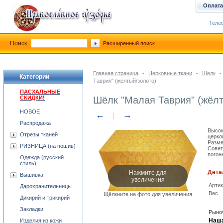
Оплата
Телеф
Поиск:
Расширенный поиск
Главная страница
-
Церковные ткани
-
Шелк
-
Категории
Таврия" (жёлтый/золото)
ПАСХАЛЬНЫЕ
СКИДКИ!
Шёлк "Малая Таврия" (жёлт
НОВОЕ
←
→
Распродажа
Высок
Отрезы тканей
церко
Разме
РИЗНИЦА (на пошив)
Совет
погон
Одежда (русский
стиль)
Нажмите для
Дета
Вышивка
увеличения
Арти
Дарохранительницы
Вес
Щёлкните на фото для увеличения
Дикирий и трикирий
Закладки
Рыноч
Наша
Изделия из кожи