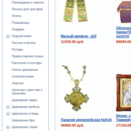
Паникадила и хоросы
Печати для просфор
Платы
Плащаницы
Облачен
Подарки
парчи П
Малый омофор - Ш3
золото)
Подсвечники
12250.00 руб.
98890.00
Посохи и жезлы
Потиры
Православная семья
Распятия и голгофы
Свечи церковные
Семисвечники
Хоругви
Цепочки к крестам и
панагиям
Церковная лавка
Церковная мебель
Церковная утварь
Икона: с
Панагия архиерейская №K44
Тримифу
Церковные бра
46980.00 руб.
17150.00
Церковные ткани