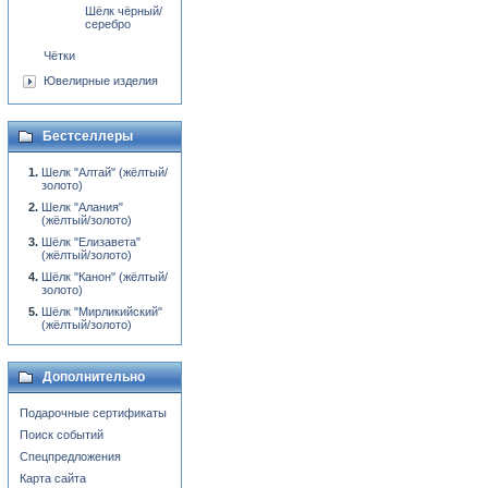
Шёлк чёрный/
серебро
Чётки
Ювелирные изделия
Бестселлеры
Шелк "Алтай" (жёлтый/
золото)
Шелк "Алания"
(жёлтый/золото)
Шёлк "Елизавета"
(жёлтый/золото)
Шёлк "Канон" (жёлтый/
золото)
Шёлк "Мирликийский"
(жёлтый/золото)
Дополнительно
Подарочные сертификаты
Поиск событий
Спецпредложения
Карта сайта