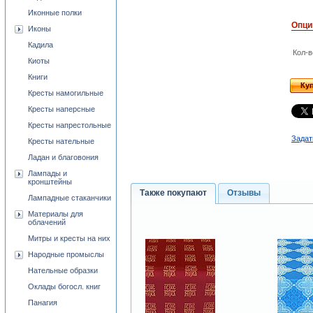
Иконные полки
Опци
Иконы
Кадила
Кол-в
Киоты
Книги
Ку
Кресты намогильные
Кресты наперсные
Кресты напрестольные
Задат
Кресты нательные
Ладан и благовония
Лампады и
кронштейны
Также покупают
Отзывы
Лампадные стаканчики
Материалы для
облачений
Митры и кресты на них
Народные промыслы
Нательные образки
Оклады богосл. книг
Панагия