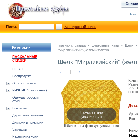
Оплата
Телеф
Поиск:
Расширенный поиск
Главная страница
-
Церковные ткани
-
Шелк
-
Категории
"Мирликийский" (жёлтый/золото)
ПАСХАЛЬНЫЕ
СКИДКИ!
Шёлк "Мирликийский" (жёлт
НОВОЕ
←
→
Распродажа
Качес
Отрезы тканей
Разме
25%. 
РИЗНИЦА (на пошив)
погон
Одежда (русский
стиль)
Дета
Вышивка
Нажмите для
Арти
Дарохранительницы
увеличения
Вес
Дикирий и трикирий
Щёлкните на фото для увеличения
Закладки
Рыноч
Наша
Изделия из кожи