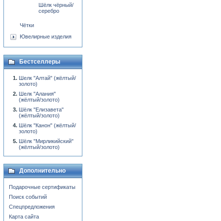
Шёлк чёрный/
серебро
Чётки
Ювелирные изделия
Бестселлеры
Шелк "Алтай" (жёлтый/
золото)
Шелк "Алания"
(жёлтый/золото)
Шёлк "Елизавета"
(жёлтый/золото)
Шёлк "Канон" (жёлтый/
золото)
Шёлк "Мирликийский"
(жёлтый/золото)
Дополнительно
Подарочные сертификаты
Поиск событий
Спецпредложения
Карта сайта