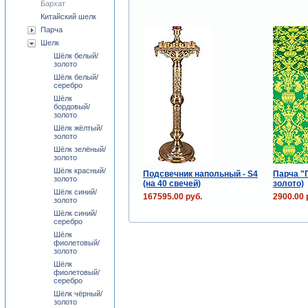
Бархат
Китайский шелк
Парча
Шелк
Шёлк белый/
золото
Шёлк белый/
серебро
Шёлк
бордовый/
золото
Шёлк жёлтый/
золото
Шёлк зелёный/
золото
Шёлк красный/
Подсвечник напольный - S4
Парча "
золото
(на 40 свечей)
золото)
Шёлк синий/
167595.00 руб.
2900.00 
золото
Шёлк синий/
серебро
Шёлк
фиолетовый/
золото
Шёлк
фиолетовый/
серебро
Шёлк чёрный/
золото