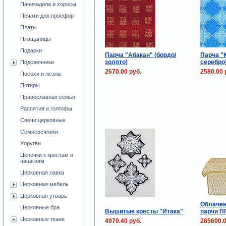
Паникадила и хоросы
Печати для просфор
Платы
Плащаницы
Подарки
Парча "Абакан" (бордо/
Парча "
золото)
серебро
Подсвечники
2670.00 руб.
2580.00 
Посохи и жезлы
Потиры
Православная семья
Распятия и голгофы
Свечи церковные
Семисвечники
Хоругви
Цепочки к крестам и
панагиям
Церковная лавка
Церковная мебель
Церковная утварь
Облачен
Церковные бра
Вышитые кресты "Итака"
парчи П
Церковные ткани
4970.40 руб.
285600.0