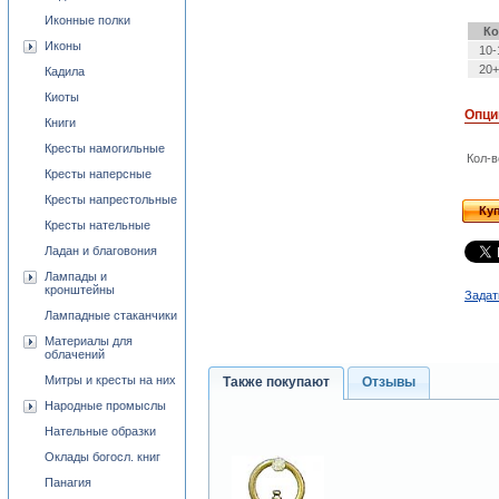
Иконные полки
Ко
Иконы
10-
20+
Кадила
Киоты
Опци
Книги
Кресты намогильные
Кол-в
Кресты наперсные
Кресты напрестольные
Ку
Кресты нательные
Ладан и благовония
Лампады и
кронштейны
Задат
Лампадные стаканчики
Материалы для
облачений
Митры и кресты на них
Также покупают
Отзывы
Народные промыслы
Нательные образки
Оклады богосл. книг
Панагия