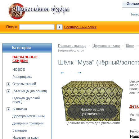
Оплата
Телеф
Поиск:
Расширенный поиск
Главная страница
-
Церковные ткани
-
Шелк
-
Категории
(чёрный/золото)
ПАСХАЛЬНЫЕ
СКИДКИ!
Шёлк "Муза" (чёрный/золот
НОВОЕ
←
→
Распродажа
Высок
Отрезы тканей
класс
полиэ
РИЗНИЦА (на пошив)
химчи
Одежда (русский
стиль)
Дета
Нажмите для
Вышивка
увеличения
Арти
Дарохранительницы
Вес
Щёлкните на фото для увеличения
Дикирий и трикирий
Закладки
Рыноч
Наша
Изделия из кожи