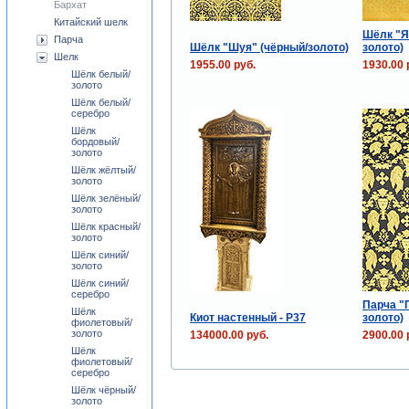
Бархат
Китайский шелк
Шёлк "Я
Парча
Шёлк "Шуя" (чёрный/золото)
золото)
Шелк
1955.00 руб.
1930.00 
Шёлк белый/
золото
Шёлк белый/
серебро
Шёлк
бордовый/
золото
Шёлк жёлтый/
золото
Шёлк зелёный/
золото
Шёлк красный/
золото
Шёлк синий/
золото
Шёлк синий/
серебро
Парча "П
Шёлк
Киот настенный - P37
золото)
фиолетовый/
золото
134000.00 руб.
2900.00 
Шёлк
фиолетовый/
серебро
Шёлк чёрный/
золото