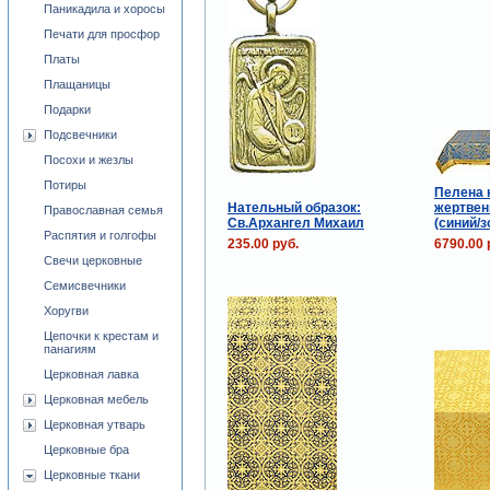
Паникадила и хоросы
Печати для просфор
Платы
Плащаницы
Подарки
Подсвечники
Посохи и жезлы
Потиры
Пелена 
Нательный образок:
жертвен
Православная семья
Св.Архангел Михаил
(синий/з
Распятия и голгофы
235.00 руб.
6790.00 
Свечи церковные
Семисвечники
Хоругви
Цепочки к крестам и
панагиям
Церковная лавка
Церковная мебель
Церковная утварь
Церковные бра
Церковные ткани