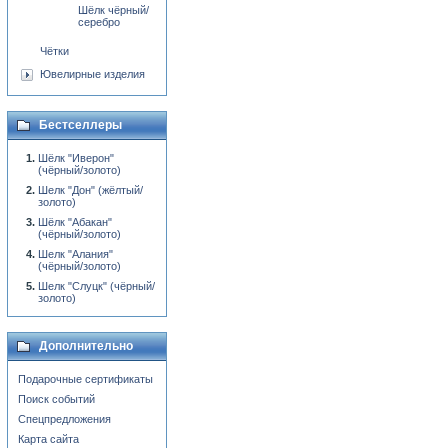
Шёлк чёрный/
серебро
Чётки
Ювелирные изделия
Бестселлеры
Шёлк "Иверон"
(чёрный/золото)
Шелк "Дон" (жёлтый/
золото)
Шёлк "Абакан"
(чёрный/золото)
Шелк "Алания"
(чёрный/золото)
Шелк "Слуцк" (чёрный/
золото)
Дополнительно
Подарочные сертификаты
Поиск событий
Спецпредложения
Карта сайта