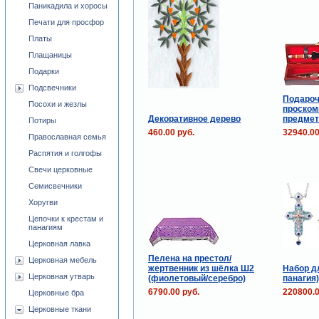
Паникадила и хоросы
Печати для просфор
Платы
Плащаницы
Подарки
Подсвечники
Подаро
Посохи и жезлы
проском
Декоративное дерево
предмет
Потиры
460.00 руб.
32940.00
Православная семья
Распятия и голгофы
Свечи церковные
Семисвечники
Хоругви
Цепочки к крестам и
панагиям
Церковная лавка
Пелена на престол/
Церковная мебель
жертвенник из шёлка Ш2
Набор дл
Церковная утварь
(фиолетовый/серебро)
панагия
6790.00 руб.
220800.0
Церковные бра
Церковные ткани