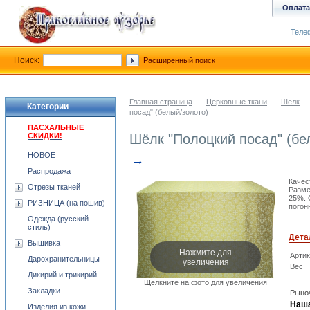
Оплата
Телеф
Поиск:
Расширенный поиск
Главная страница
-
Церковные ткани
-
Шелк
-
Категории
посад" (белый/золото)
ПАСХАЛЬНЫЕ
СКИДКИ!
Шёлк "Полоцкий посад" (бе
НОВОЕ
→
Распродажа
Качес
Отрезы тканей
Разме
25%. 
РИЗНИЦА (на пошив)
погон
Одежда (русский
стиль)
Дета
Вышивка
Нажмите для
Арти
Дарохранительницы
увеличения
Вес
Дикирий и трикирий
Щёлкните на фото для увеличения
Закладки
Рыноч
Наша
Изделия из кожи