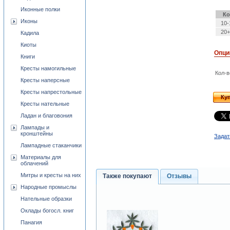
Иконные полки
Ко
Иконы
10-
20+
Кадила
Киоты
Опци
Книги
Кресты намогильные
Кол-в
Кресты наперсные
Кресты напрестольные
Ку
Кресты нательные
Ладан и благовония
Лампады и
кронштейны
Задат
Лампадные стаканчики
Материалы для
облачений
Митры и кресты на них
Также покупают
Отзывы
Народные промыслы
Нательные образки
Оклады богосл. книг
Панагия