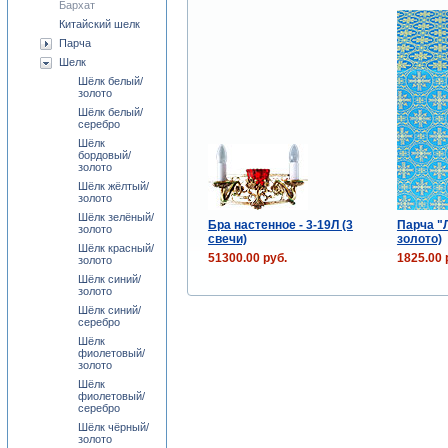
Бархат
Китайский шелк
Парча
Шелк
Шёлк белый/
золото
Шёлк белый/
серебро
Шёлк
бордовый/
золото
Шёлк жёлтый/
золото
Шёлк зелёный/
Бра настенное - 3-19Л (3
Парча "Л
золото
свечи)
золото)
Шёлк красный/
51300.00 руб.
1825.00 
золото
Шёлк синий/
золото
Шёлк синий/
серебро
Шёлк
фиолетовый/
золото
Шёлк
фиолетовый/
серебро
Шёлк чёрный/
золото