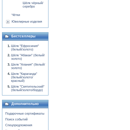
Шёлк чёрный/
серебро
Чётки
Ювелирные изделия
Бестселлеры
Шёлк "Ефросиния"
(белый/золото)
Шёлк "Абакан" (белый/
золото)
Шелк "Алания" (белый/
золото)
Шелк "Караганда"
(белый/золото/
красный)
Шёлк "Святительский"
(белый/золото/бордо)
Дополнительно
Подарочные сертификаты
Поиск событий
Спецпредложения