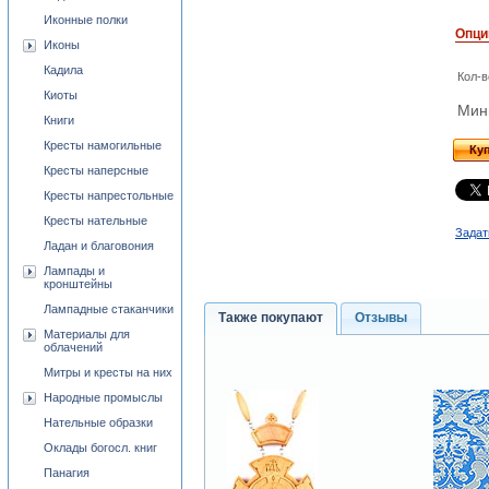
Иконные полки
Опци
Иконы
Кадила
Кол-в
Киоты
Мини
Книги
Кресты намогильные
Ку
Кресты наперсные
Кресты напрестольные
Кресты нательные
Задат
Ладан и благовония
Лампады и
кронштейны
Лампадные стаканчики
Также покупают
Отзывы
Материалы для
облачений
Митры и кресты на них
Народные промыслы
Нательные образки
Оклады богосл. книг
Панагия