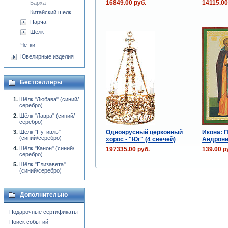
16849.00 руб.
14115.00
Бархат
Китайский шелк
Парча
Шелк
Чётки
Ювелирные изделия
Бестселлеры
Шёлк "Любава" (синий/
серебро)
Шёлк "Лавра" (синий/
серебро)
Одноярусный церковный
Икона: 
Шёлк "Путивль"
(синий/серебро)
хорос - "Юг" (4 свечей)
Андрони
Шёлк "Канон" (синий/
197335.00 руб.
139.00 р
серебро)
Шёлк "Елизавета"
(синий/серебро)
Дополнительно
Подарочные сертификаты
Поиск событий