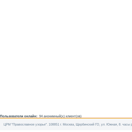
Пользователи онлайн:
94 анонимный(х) клиент(ов)
ЦРМ "Православное узорье". 108851 г. Москва, Щербинский ГО, ул. Южная, 8. часы р