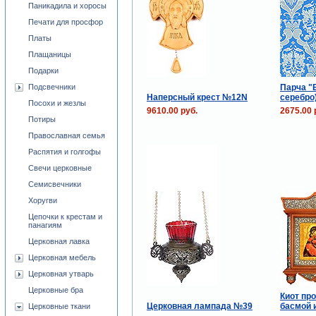
Паникадила и хоросы
Печати для просфор
Платы
Плащаницы
Подарки
Парча "Б
Подсвечники
Наперсный крест №12N
серебро
Посохи и жезлы
9610.00 руб.
2675.00 
Потиры
Православная семья
Распятия и голгофы
Свечи церковные
Семисвечники
Хоругви
Цепочки к крестам и
панагиям
Церковная лавка
Церковная мебель
Церковная утварь
Церковные бра
Киот про
Церковная лампада №39
басмой 
Церковные ткани