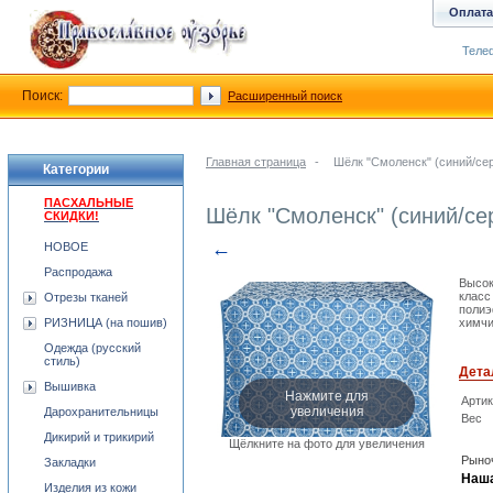
Оплата
Телеф
Поиск:
Расширенный поиск
Главная страница
-
Шёлк "Смоленск" (синий/се
Категории
ПАСХАЛЬНЫЕ
Шёлк "Смоленск" (синий/се
СКИДКИ!
←
НОВОЕ
Распродажа
Высок
класс
Отрезы тканей
полиэ
РИЗНИЦА (на пошив)
химчи
Одежда (русский
стиль)
Дета
Вышивка
Нажмите для
Арти
увеличения
Дарохранительницы
Вес
Дикирий и трикирий
Щёлкните на фото для увеличения
Рыноч
Закладки
Наша
Изделия из кожи