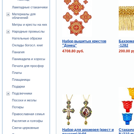
Лампадные стаканчики
Материалы для
облачений
Митры и кресты на них
Народные промыслы
Нательные образки
Набор вышитых крестов
Бахрома
"Донец"
-1282
Оклады богосл. книг
4708.80 руб.
200.00 р
Панагия
Паникадила и хоросы
Печати для просфор
Платы
Плащаницы
Подарки
Подсвечники
Посохи и жезлы
Потиры
Православная семья
Распятия и голгофы
Свечи церковные
Набор для архиерея (крест и
Стаканч
панагия) №56
N (110 m