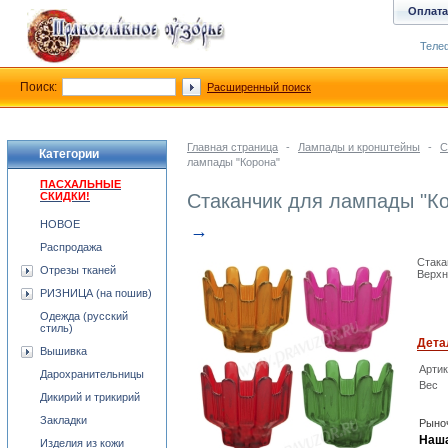
Оплата
Телеф
Поиск:
Расширенный поиск
Главная страница
-
Лампады и кронштейны
-
С
Категории
лампады "Корона"
ПАСХАЛЬНЫЕ
СКИДКИ!
Стаканчик для лампады "К
НОВОЕ
→
Распродажа
Стака
Отрезы тканей
Верхн
РИЗНИЦА (на пошив)
Одежда (русский
стиль)
Дета
Вышивка
Арти
Дарохранительницы
Вес
Дикирий и трикирий
Закладки
Рыноч
Наша
Изделия из кожи