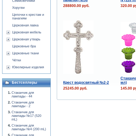
Семисвечники
288800.00 руб.
320.00 р
Хоругви
Цепочки к крестам и
панагиям
Церковная лавка
Церковная мебель
Церковная утварь
Церковные бра
Церковные ткани
Чётки
Ювелирные изделия
Стаканч
Крест водосвятный №2-2
мл)
Бестселлеры
25245.00 руб.
145.00 р
Стаканчик для
лампады - 44
Стаканчик для
лампады - 2
Стаканчик для
лампады №17 (520
mL)
Стаканчик для
лампады №4 (200 mL)
Стаканчик для