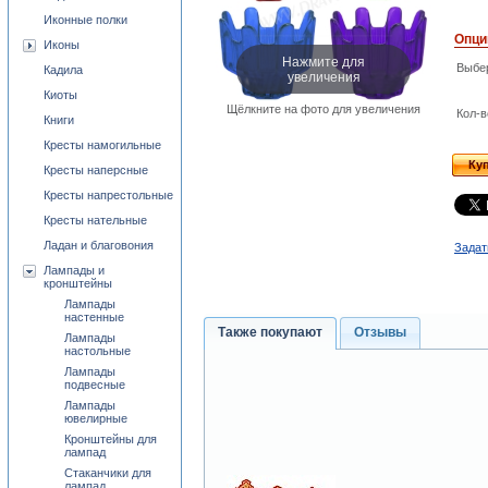
Иконные полки
Опци
Иконы
Нажмите для
Выбе
Кадила
увеличения
Киоты
Щёлкните на фото для увеличения
Кол-в
Книги
Кресты намогильные
Ку
Кресты наперсные
Кресты напрестольные
Кресты нательные
Ладан и благовония
Задат
Лампады и
кронштейны
Лампады
настенные
Также покупают
Отзывы
Лампады
настольные
Лампады
подвесные
Лампады
ювелирные
Кронштейны для
лампад
Стаканчики для
лампад