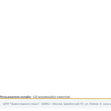
Пользователи онлайн:
122 анонимный(х) клиент(ов)
ЦРМ "Православное узорье". 108851 г. Москва, Щербинский ГО, ул. Южная, 8. часы р