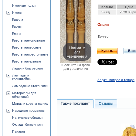
Иконные полки
Кол-во
Цена
5+ ед.
2520.00 ру
Иконы
Кадила
Опции
Киоты
Книги
Кол-во
Кресты намогильные
Нажмите
Кресты наперсные
Купить
В сп
для
Кресты напрестольные
увеличения
Кресты нательные
Щёлкните на фото
Ладан и благовония
для увеличения
Лампады и
кронштейны
Задать вопрос о товаре
Лампадные стаканчики
Материалы для
облачений
Также покупают
Отзывы
Митры и кресты на них
Народные промыслы
Нательные образки
Оклады богосл. книг
Панагия