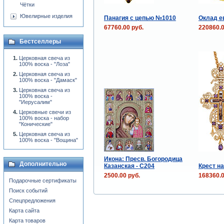
Чётки
Ювелирные изделия
Панагия с цепью №1010
Оклад ев
67760.00 руб.
220860.0
Бестселлеры
Церковная свеча из
100% воска - "Лоза"
Церковная свеча из
100% воска - "Дамаск"
Церковная свеча из
100% воска -
"Иерусалим"
Церковные свечи из
100% воска - набор
"Конические"
Церковная свеча из
100% воска - "Вощина"
Икона: Пресв. Богородица
Дополнительно
Казанская - C204
Крест н
2500.00 руб.
168360.0
Подарочные сертификаты
Поиск событий
Спецпредложения
Карта сайта
Карта товаров