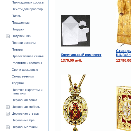
Паникадила и хоросы
Печати для просфор
Платы
Плащаницы
Подарки
Подсвечники
Посохи и жезлы
Потиры
Стихарь
Крестильный комплект
Ш4 (жёл
Православная семья
1370.00 руб.
12790.00
Распятия и голгофы
Свечи церковные
Семисвечники
Хоругви
Цепочки к крестам и
панагиям
Церковная лавка
Церковная мебель
Церковная утварь
Церковные бра
Церковные ткани