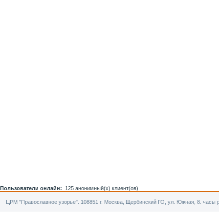
Пользователи онлайн:
125 анонимный(х) клиент(ов)
ЦРМ "Православное узорье". 108851 г. Москва, Щербинский ГО, ул. Южная, 8. часы р