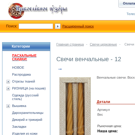
Оплата
Телеф
Поиск:
Расширенный поиск
Главная страница
-
Свечи церковные
-
Свечи 
Категории
ПАСХАЛЬНЫЕ
Свечи венчальные - 12
СКИДКИ!
→
НОВОЕ
Распродажа
Венчальные свечи. Воск.
Отрезы тканей
РИЗНИЦА (на пошив)
Одежда (русский
стиль)
Детали
Вышивка
Артикул
Дарохранительницы
Вес
Дикирий и трикирий
Рыночная цена:
Закладки
Наша цена:
Изделия из кожи