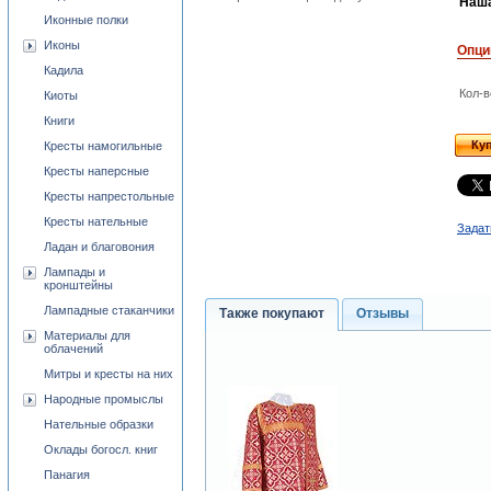
Наша
Иконные полки
Иконы
Опци
Кадила
Кол-в
Киоты
Книги
Ку
Кресты намогильные
Кресты наперсные
Кресты напрестольные
Кресты нательные
Задат
Ладан и благовония
Лампады и
кронштейны
Лампадные стаканчики
Также покупают
Отзывы
Материалы для
облачений
Митры и кресты на них
Народные промыслы
Нательные образки
Оклады богосл. книг
Панагия