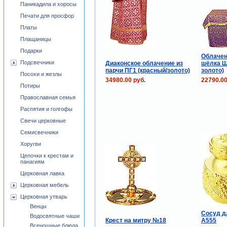
Паникадила и хоросы
Печати для просфор
Платы
Плащаницы
Подарки
Облачен
Подсвечники
Диаконское облачение из
шёлка Ш
парчи ПГ1 (красный/золото)
золото)
Посохи и жезлы
34980.00 руб.
22790.00
Потиры
Православная семья
Распятия и голгофы
Свечи церковные
Семисвечники
Хоругви
Цепочки к крестам и
панагиям
Церковная лавка
Церковная мебель
Церковная утварь
Венцы
Сосуд д
Водосвятные чаши
Крест на митру №18
A555
Всенощные блюда