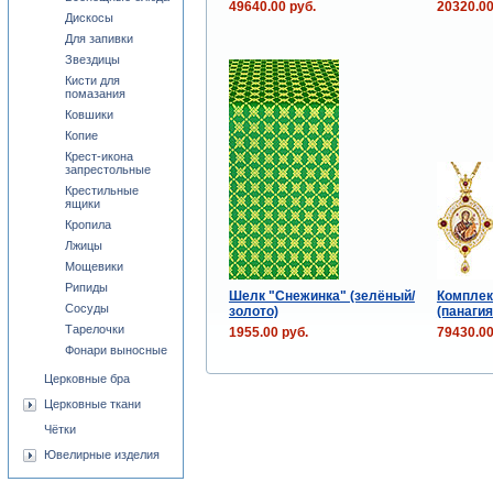
49640.00 руб.
20320.00
Дискосы
Для запивки
Звездицы
Кисти для
помазания
Ковшики
Копие
Крест-икона
запрестольные
Крестильные
ящики
Кропила
Лжицы
Мощевики
Рипиды
Шелк "Снежинка" (зелёный/
Комплек
Сосуды
золото)
(панагия
Тарелочки
1955.00 руб.
79430.00
Фонари выносные
Церковные бра
Церковные ткани
Чётки
Ювелирные изделия