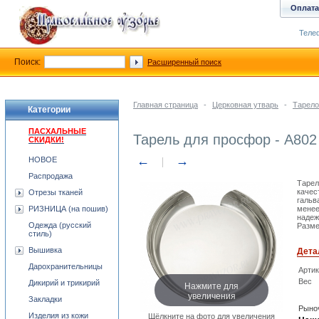
Оплата
Телеф
Поиск:
Расширенный поиск
Главная страница
-
Церковная утварь
-
Тарело
Категории
ПАСХАЛЬНЫЕ
Тарель для просфор - A802
СКИДКИ!
←
→
НОВОЕ
Распродажа
Тарел
качес
Отрезы тканей
гальв
РИЗНИЦА (на пошив)
менее
надеж
Одежда (русский
Разме
стиль)
Вышивка
Дета
Дарохранительницы
Арти
Вес
Дикирий и трикирий
Нажмите для
увеличения
Закладки
Рыноч
Изделия из кожи
Щёлкните на фото для увеличения