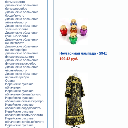
белые/золото
Диаконские облачения
белые/серебро
Диаконские облачения
бордо/золото
Диаконские облачения
жёлтые/золото
Диаконские облачения
зелёные/золото
Диаконские облачения
красные/золото
Диаконские облачения
синие/золото
Диаконские облачения
синие/серебро
Неугасимая лампада - S94z
Диаконские облачения
фиолетовые/золото
199.42 руб.
Диаконские облачения
фиолетовые/серебро
Диаконские облачения
чёрные/золото
Диаконские облачения
чёрные/серебро
Орари
Иерейские русские
облачения
Иерейские русские
облачения белые/золото
Иерейские русские
облачения белые/серебро
Иерейские русские
облачения бордо/золото
Иерейские русские
облачения жёлтые/золото
Иерейские русские
облачения зелёные/золото
Иерейские русские