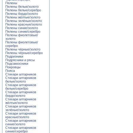
Пелены
Пелены белые/золото
Пелены белые/серебро
Пелены бордо/золото
Пелены жёлтые/золото
Пелены зелёные/золото
Пелены красные/золото
Пелены синие/золото
Пелены синие/серебро
Пелены фиолетовые/
золото
Пелены фиолетовые/
серебро
Пелены чёрные/золото
Пелены чёрные/серебро
Подризники
Подрясники и рясы
Подсаккосники
Покровцы
Пояса
Стихари алтарников
Стихари алтарников
белые/золото
Стихари алтарников
белые/серебро
Стихари алтарников
бордо/золото
Стихари алтарников
жёлтые/золото
Стихари алтарников
зелёные/золото
Стихари алтарников
красные/золото
Стихари алтарников
синие/золото
Стихари алтарников
синие/серебро