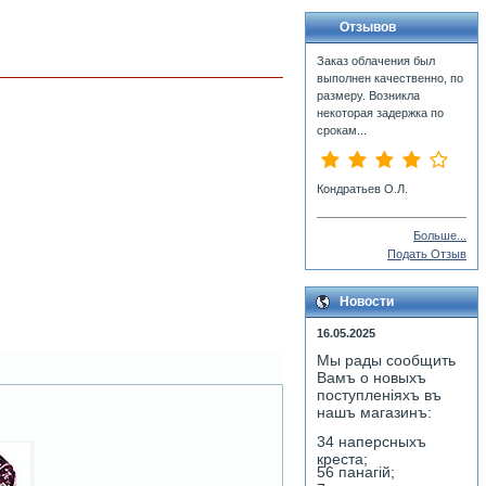
Отзывов
Заказ облачения был
выполнен качественно, по
размеру. Возникла
некоторая задержка по
срокам...
Кондратьев О.Л.
Больше...
Подать Отзыв
Новости
16.05.2025
Мы рады сообщить
Вамъ о новыхъ
поступленiяхъ въ
нашъ магазинъ:
34 наперсныхъ
креста;
56 панагiй;