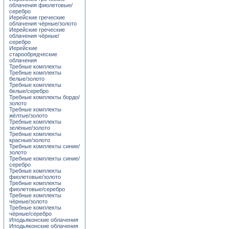
облачения фиолетовые/
серебро
Иерейские греческие
облачения чёрные/золото
Иерейские греческие
облачения чёрные/
серебро
Иерейские
старообрядческие
облачения
Требные комплекты
Требные комплекты
белые/золото
Требные комплекты
белые/серебро
Требные комплекты бордо/
золото
Требные комплекты
жёлтые/золото
Требные комплекты
зелёные/золото
Требные комплекты
красные/золото
Требные комплекты синие/
золото
Требные комплекты синие/
серебро
Требные комплекты
фиолетовые/золото
Требные комплекты
фиолетовые/серебро
Требные комплекты
чёрные/золото
Требные комплекты
чёрные/серебро
Иподьяконские облачения
Иподьяконские облачения