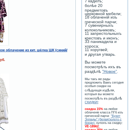
7 кадилъ;
болѣе 20
предметовъ
церковной мебели;
18 облаченiй изъ
греческой парчи;
7 сувенирныхъ
колокольчиковъ;
11 запрестольныхъ
крестовъ и иконъ;
33 паникадила и
хороса;
11 хоругвей;
ое облачение из кит. шёлка ШК (синий/
и другая утварь.
уб.
Вы можете
посмотрѣть ихъ въ
раздѣлѣ
"Новое"
.
Мы такъ же рады
предложить Вамъ сегодня
особыя скидки на
ѣ
ѣ
сл
дующiя изд
лiя,
которыя вы можете
ѣ
ѣ
ѣ
посмотр
ть въ разд
л
СКИДКИ!
:
скидка 15%
на любое
облаченiе класса ПГ6 изъ
греческой парчи
"Букет
Эллады" (белая/золото с
бордо)
, купонъ на скидку:
VE-18962
;
скидка 25%
на любое