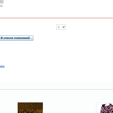
уб.
В список пожеланий
варе