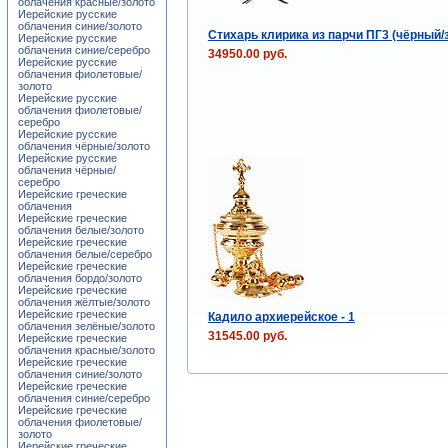
облачения красные/золото
Иерейские русские
облачения синие/золото
Стихарь клирика из парчи ПГ3 (чёрный/
Иерейские русские
облачения синие/серебро
34950.00 руб.
Иерейские русские
облачения фиолетовые/
золото
Иерейские русские
облачения фиолетовые/
серебро
Иерейские русские
облачения чёрные/золото
Иерейские русские
облачения чёрные/
серебро
Иерейские греческие
облачения
Иерейские греческие
облачения белые/золото
Иерейские греческие
облачения белые/серебро
Иерейские греческие
облачения бордо/золото
Иерейские греческие
облачения жёлтые/золото
Иерейские греческие
Кадило архиерейское - 1
облачения зелёные/золото
31545.00 руб.
Иерейские греческие
облачения красные/золото
Иерейские греческие
облачения синие/золото
Иерейские греческие
облачения синие/серебро
Иерейские греческие
облачения фиолетовые/
золото
Иерейские греческие