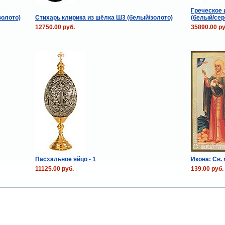
Греческое 
золото)
Стихарь клирика из шёлка Ш3 (белый/золото)
(белый/сер
12750.00 руб.
35890.00 ру
Пасхальное яйцо - 1
Икона: Св.
11125.00 руб.
139.00 руб.