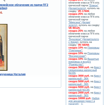
облаченiе класса ПГ6 изъ
иерейское облачение из парчи ПГ2
греческой парчи
"Ермон"
ебро)
(белая/золото)
, купонъ на
скидку:
VE-17606
;
б.
скидка 25%
на любое
облаченiе класса ПГ6 изъ
греческой парчи
"Мирсина" (белая/
золото)
, купонъ на скидку:
VE-90125
;
скидка 25%
на любое
облаченiе класса ПГ6 изъ
греческой парчи
"Буколеон" (белая/золото
с бордо)
, купонъ на
скидку:
VE-SID56
;
скидка 10%
на
Покровцы
"Плетеные"
;
скидка 10%
на
Покровцы
"Воскресение"
;
скидка 10%
на
Вышитые
покровцы и воздух
"Рождество"
;
скидка 3000 руб.
на
Крест
священника наперсный
№155
;
 мученица Наталия
скидка 3000 руб.
на
Крест
наперсный - 364
;
скидка 5000 руб.
на
Крест
наперсный - 365
;
скидка 5000 руб.
на
Крест
наперсный №135
;
скидка 2000 руб.
на
Крест
наперсный - 363
;
скидка 10000 руб.
Набор
для архиерея (крест и
панагия) - 1
;