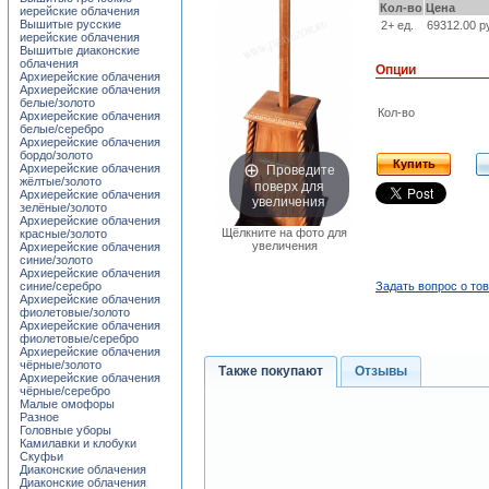
Кол-во
Цена
иерейские облачения
Вышитые русские
2+ ед.
69312.00 р
иерейские облачения
Вышитые диаконские
облачения
Опции
Архиерейские облачения
Архиерейские облачения
белые/золото
Кол-во
Архиерейские облачения
белые/серебро
Архиерейские облачения
бордо/золото
Купить
Проведите
Архиерейские облачения
жёлтые/золото
поверх для
Архиерейские облачения
увеличения
зелёные/золото
Архиерейские облачения
Щёлкните на фото для
красные/золото
увеличения
Архиерейские облачения
синие/золото
Архиерейские облачения
Задать вопрос о то
синие/серебро
Архиерейские облачения
фиолетовые/золото
Архиерейские облачения
фиолетовые/серебро
Архиерейские облачения
чёрные/золото
Также покупают
Отзывы
Архиерейские облачения
чёрные/серебро
Малые омофоры
Разное
Головные уборы
Камилавки и клобуки
Скуфьи
Диаконские облачения
Диаконские облачения