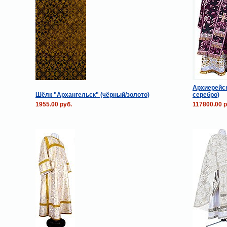
Архиерейск
Шёлк "Архангельск" (чёрный/золото)
серебро)
1955.00 руб.
117800.00 р