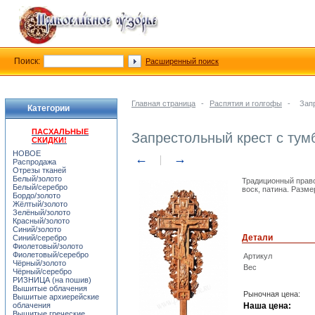
Поиск:
Расширенный поиск
Главная страница
-
Распятия и голгофы
-
Запр
Категории
ПАСХАЛЬНЫЕ
Запрестольный крест с тумб
СКИДКИ!
НОВОЕ
←
→
Распродажа
Отрезы тканей
Белый/золото
Традиционный право
Белый/серебро
воск, патина. Разме
Бордо/золото
Жёлтый/золото
Зелёный/золото
Красный/золото
Синий/золото
Детали
Синий/серебро
Фиолетовый/золото
Фиолетовый/серебро
Артикул
Чёрный/золото
Вес
Чёрный/серебро
РИЗНИЦА (на пошив)
Вышитые облачения
Рыночная цена:
Вышитые архиерейские
облачения
Наша цена:
Вышитые греческие