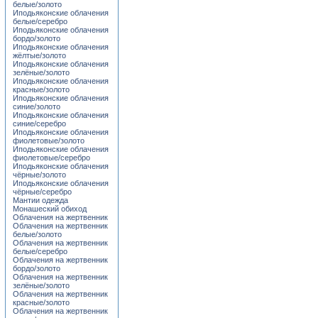
белые/золото
Иподьяконские облачения
белые/серебро
Иподьяконские облачения
бордо/золото
Иподьяконские облачения
жёлтые/золото
Иподьяконские облачения
зелёные/золото
Иподьяконские облачения
красные/золото
Иподьяконские облачения
синие/золото
Иподьяконские облачения
синие/серебро
Иподьяконские облачения
фиолетовые/золото
Иподьяконские облачения
фиолетовые/серебро
Иподьяконские облачения
чёрные/золото
Иподьяконские облачения
чёрные/серебро
Мантии одежда
Монашеский обиход
Облачения на жертвенник
Облачения на жертвенник
белые/золото
Облачения на жертвенник
белые/серебро
Облачения на жертвенник
бордо/золото
Облачения на жертвенник
зелёные/золото
Облачения на жертвенник
красные/золото
Облачения на жертвенник