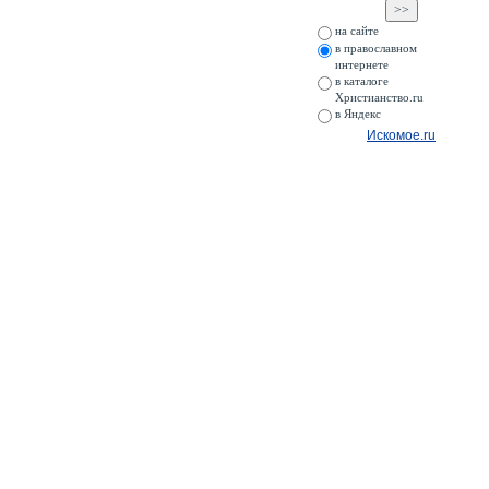
на сайте
в православном
интернете
в каталоге
Христианство.ru
в Яндекс
Искомое.ru