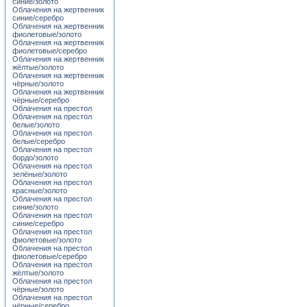
синие/золото
Облачения на жертвенник
синие/серебро
Облачения на жертвенник
фиолетовые/золото
Облачения на жертвенник
фиолетовые/серебро
Облачения на жертвенник
жёлтые/золото
Облачения на жертвенник
чёрные/золото
Облачения на жертвенник
чёрные/серебро
Облачения на престол
Облачения на престол
белые/золото
Облачения на престол
белые/серебро
Облачения на престол
бордо/золото
Облачения на престол
зелёные/золото
Облачения на престол
красные/золото
Облачения на престол
синие/золото
Облачения на престол
синие/серебро
Облачения на престол
фиолетовые/золото
Облачения на престол
фиолетовые/серебро
Облачения на престол
жёлтые/золото
Облачения на престол
чёрные/золото
Облачения на престол
чёрные/серебро