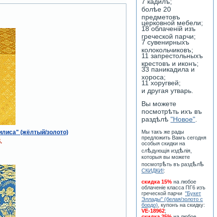
7 кадилъ;
болѣе 20
предметовъ
церковной мебели;
18 облаченiй изъ
греческой парчи;
7 сувенирныхъ
колокольчиковъ;
11 запрестольныхъ
крестовъ и иконъ;
33 паникадила и
хороса;
11 хоругвей;
и другая утварь.
Вы можете
посмотрѣть ихъ въ
раздѣлѣ
"Новое"
.
лиса" (жёлтый/золото)
Мы такъ же рады
предложить Вамъ сегодня
.
особыя скидки на
ѣ
ѣ
сл
дующiя изд
лiя,
которыя вы можете
ѣ
ѣ
ѣ
посмотр
ть въ разд
л
СКИДКИ!
:
скидка 15%
на любое
облаченiе класса ПГ6 изъ
греческой парчи
"Букет
Эллады" (белая/золото с
бордо)
, купонъ на скидку:
VE-18962
;
скидка 25%
на любое