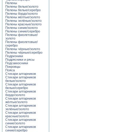
Пелены
Пелены белые/золото
Пелены белые/серебро
Пелены бордо/золото
Пелены жёлтые/золото
Пелены зелёные/золото
Пелены красные/золото
Пелены синие/золото
Пелены синие/серебро
Пелены фиолетовые/
золото
Пелены фиолетовые/
серебро
Пелены чёрные/золото
Пелены чёрные/серебро
Подризники
Подрясники и рясы
Подсаккосники
Покровцы
Пояса
Стихари алтарников
Стихари алтарников
белые/золото
Стихари алтарников
белые/серебро
Стихари алтарников
бордо/золото
Стихари алтарников
жёлтые/золото
Стихари алтарников
зелёные/золото
Стихари алтарников
красные/золото
Стихари алтарников
синие/золото
Стихари алтарников
синие/серебро