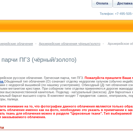
Оплата
Доставка
Телефон: +7-495-505-
иерейские облачения
-
Архиерейские облачения чёрные/золото
-
Архиерейское о
 парчи ПГ3 (чёрный/золото)
рейское русское облачение. Греческая парча, тип ПГ3.
Пожалуйста пришлите Ваши 
ра.
Обыденный тип облачения (О) означает отделку недорогим галуном (обычно индийс
ами с недорогой вышивкой (по нашему усмотрению). Обиходный (Д) тип облачения озн
ыми метанитом крестами. При соборном типе отделки применяются дорогие жаккардо
ки высококачественной канителью. Подклад - натуральный (вискоза). Для бархатных 
альный бархат высшего сорта. В комплект входят 7 предметов: саккос, епитрахиль, по
ры, палица.
ите внимание на то, что фотографии данного облачения являются только обра
ить облачение именно как на фото, необходимо это указать в примечании к зака
ть ткань для облачения можно в разделе "Церковные ткани". Тип выбираемой 
 заказываемого облачения.
ли