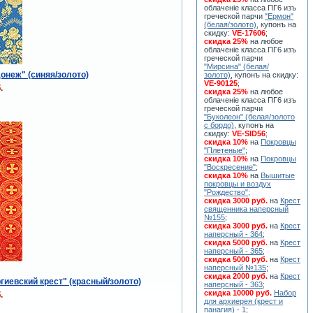
облаченiе класса ПГ6 изъ
греческой парчи
"Ермон"
(белая/золото)
, купонъ на
скидку:
VE-17606
;
скидка 25%
на любое
облаченiе класса ПГ6 изъ
греческой парчи
"Мирсина" (белая/
онеж" (синяя/золото)
золото)
, купонъ на скидку:
VE-90125
;
.
скидка 25%
на любое
облаченiе класса ПГ6 изъ
греческой парчи
"Буколеон" (белая/золото
с бордо)
, купонъ на
скидку:
VE-SID56
;
скидка 10%
на
Покровцы
"Плетеные"
;
скидка 10%
на
Покровцы
"Воскресение"
;
скидка 10%
на
Вышитые
покровцы и воздух
"Рождество"
;
скидка 3000 руб.
на
Крест
священника наперсный
№155
;
скидка 3000 руб.
на
Крест
наперсный - 364
;
скидка 5000 руб.
на
Крест
наперсный - 365
;
скидка 5000 руб.
на
Крест
наперсный №135
;
скидка 2000 руб.
на
Крест
гиевский крест" (красный/золото)
наперсный - 363
;
скидка 10000 руб.
Набор
.
для архиерея (крест и
панагия) - 1
;