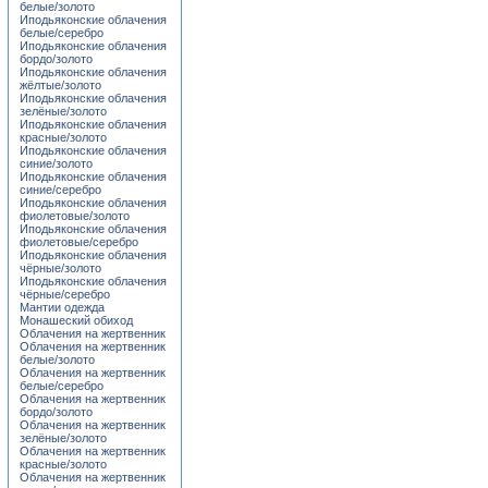
белые/золото
Иподьяконские облачения
белые/серебро
Иподьяконские облачения
бордо/золото
Иподьяконские облачения
жёлтые/золото
Иподьяконские облачения
зелёные/золото
Иподьяконские облачения
красные/золото
Иподьяконские облачения
синие/золото
Иподьяконские облачения
синие/серебро
Иподьяконские облачения
фиолетовые/золото
Иподьяконские облачения
фиолетовые/серебро
Иподьяконские облачения
чёрные/золото
Иподьяконские облачения
чёрные/серебро
Мантии одежда
Монашеский обиход
Облачения на жертвенник
Облачения на жертвенник
белые/золото
Облачения на жертвенник
белые/серебро
Облачения на жертвенник
бордо/золото
Облачения на жертвенник
зелёные/золото
Облачения на жертвенник
красные/золото
Облачения на жертвенник