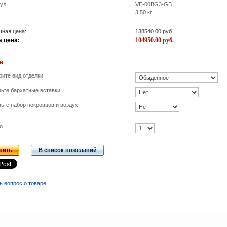
кул
VE-00BG3-GB
3.50
кг
ная цена:
138540.00
руб.
 цена:
104950.00
руб.
и
ите вид отделки
ьте бархатные вставки
ьте набор покровцов и воздух
о
пить
В список пожеланий
ь вопрос о товаре