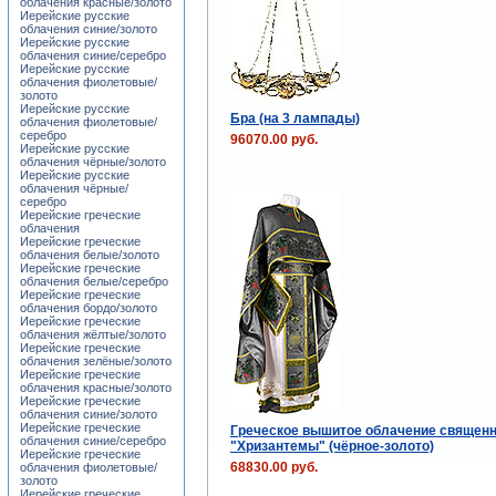
облачения красные/золото
Иерейские русские
облачения синие/золото
Иерейские русские
облачения синие/серебро
Иерейские русские
облачения фиолетовые/
золото
Иерейские русские
Бра (на 3 лампады)
облачения фиолетовые/
серебро
96070.00 руб.
Иерейские русские
облачения чёрные/золото
Иерейские русские
облачения чёрные/
серебро
Иерейские греческие
облачения
Иерейские греческие
облачения белые/золото
Иерейские греческие
облачения белые/серебро
Иерейские греческие
облачения бордо/золото
Иерейские греческие
облачения жёлтые/золото
Иерейские греческие
облачения зелёные/золото
Иерейские греческие
облачения красные/золото
Иерейские греческие
облачения синие/золото
Иерейские греческие
Греческое вышитое облачение священн
облачения синие/серебро
"Хризантемы" (чёрное-золото)
Иерейские греческие
68830.00 руб.
облачения фиолетовые/
золото
Иерейские греческие