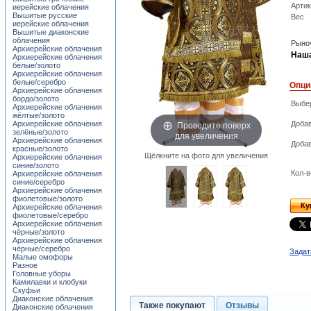
Арти
иерейские облачения
Вышитые русские
Вес
иерейские облачения
Вышитые диаконские
облачения
Рыноч
Архиерейские облачения
Наша
Архиерейские облачения
белые/золото
Архиерейские облачения
белые/серебро
Опци
Архиерейские облачения
бордо/золото
Выбер
Архиерейские облачения
жёлтые/золото
Проведите поверх
Архиерейские облачения
Добав
зелёные/золото
для увеличения
Архиерейские облачения
Добав
красные/золото
Щёлкните на фото для увеличения
Архиерейские облачения
синие/золото
Кол-в
Архиерейские облачения
синие/серебро
Архиерейские облачения
фиолетовые/золото
Ку
Архиерейские облачения
фиолетовые/серебро
Архиерейские облачения
чёрные/золото
Архиерейские облачения
чёрные/серебро
Задат
Малые омофоры
Разное
Головные уборы
Камилавки и клобуки
Скуфьи
Диаконские облачения
Также покупают
Отзывы
Диаконские облачения