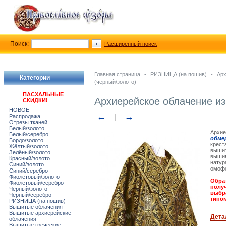
Поиск:
Расширенный поиск
Главная страница
-
РИЗНИЦА (на пошив)
-
Арх
Категории
(чёрный/золото)
ПАСХАЛЬНЫЕ
Архиерейское облачение из
СКИДКИ!
НОВОЕ
←
→
Распродажа
Отрезы тканей
Белый/золото
Архие
Белый/серебро
обме
Бордо/золото
крест
Жёлтый/золото
вышит
Зелёный/золото
вышив
Красный/золото
натур
Синий/золото
омофо
Синий/серебро
Фиолетовый/золото
Обрат
Фиолетовый/серебро
получ
Чёрный/золото
выбра
Чёрный/серебро
типом
РИЗНИЦА (на пошив)
Вышитые облачения
Вышитые архиерейские
Дета
облачения
Вышитые греческие