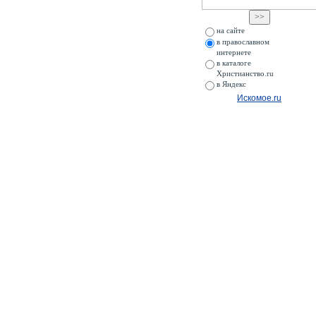
на сайте
в православном
интернете
в каталоге
Христианство.ru
в Яндекс
Искомое.ru