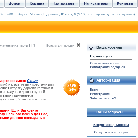
Домой
Корзина
Как заказать
Написать нам
Контакты
97-87/88
Адрес: Москва, Щербинка, Южная, 8 (9-16, пн-пт, кроме церк. праздников)
блачение из парчи ПГ3
Версия для печати
Ваша корзина
Корзина пуста
Список пожеланий
Регистрация подарков
Авторизация
мерки согласно
Схеме
ким) и глазетовыми крестами или
ачает отделку дорогим галуном и
24
%
Вход
вые галуны и кресты ручной
Регистрация
вставок применяется
Забыли пароль?
ручи, пояс, большой и малый
зцами. Если Вы хотите
Ваши запросы
зу. Если это важно для Вас,
ткани должен совпадать с
Введите код запроса
Создать комм. запрос