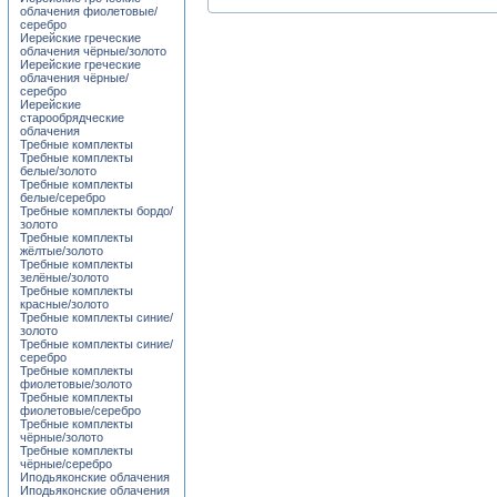
облачения фиолетовые/
серебро
Иерейские греческие
облачения чёрные/золото
Иерейские греческие
облачения чёрные/
серебро
Иерейские
старообрядческие
облачения
Требные комплекты
Требные комплекты
белые/золото
Требные комплекты
белые/серебро
Требные комплекты бордо/
золото
Требные комплекты
жёлтые/золото
Требные комплекты
зелёные/золото
Требные комплекты
красные/золото
Требные комплекты синие/
золото
Требные комплекты синие/
серебро
Требные комплекты
фиолетовые/золото
Требные комплекты
фиолетовые/серебро
Требные комплекты
чёрные/золото
Требные комплекты
чёрные/серебро
Иподьяконские облачения
Иподьяконские облачения