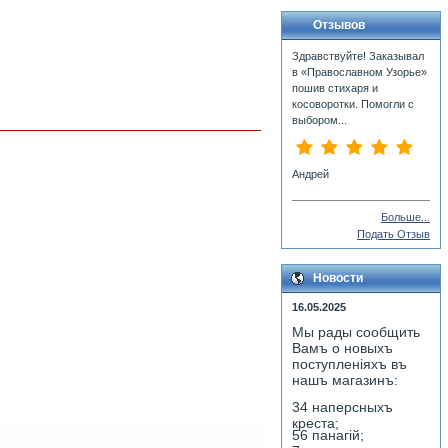
Отзывов
Здравствуйте! Заказывал
в «Православном Узорье»
пошив стихаря и
косоворотки. Помогли с
выбором...
Андрей
Больше...
Подать Отзыв
Новости
16.05.2025
Мы рады сообщить
Вамъ о новыхъ
поступленiяхъ въ
нашъ магазинъ:
34 наперсныхъ
креста;
56 панагiй;