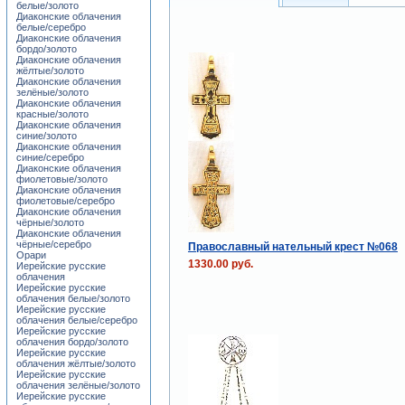
белые/золото
Диаконские облачения
белые/серебро
Диаконские облачения
бордо/золото
Диаконские облачения
жёлтые/золото
Диаконские облачения
зелёные/золото
Диаконские облачения
красные/золото
Диаконские облачения
синие/золото
Диаконские облачения
синие/серебро
Диаконские облачения
фиолетовые/золото
Диаконские облачения
фиолетовые/серебро
Диаконские облачения
чёрные/золото
Диаконские облачения
чёрные/серебро
Православный нательный крест №068
Орари
1330.00 руб.
Иерейские русские
облачения
Иерейские русские
облачения белые/золото
Иерейские русские
облачения белые/серебро
Иерейские русские
облачения бордо/золото
Иерейские русские
облачения жёлтые/золото
Иерейские русские
облачения зелёные/золото
Иерейские русские