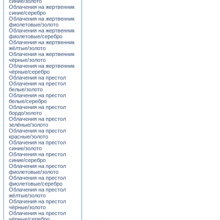
синие/золото
Облачения на жертвенник
синие/серебро
Облачения на жертвенник
фиолетовые/золото
Облачения на жертвенник
фиолетовые/серебро
Облачения на жертвенник
жёлтые/золото
Облачения на жертвенник
чёрные/золото
Облачения на жертвенник
чёрные/серебро
Облачения на престол
Облачения на престол
белые/золото
Облачения на престол
белые/серебро
Облачения на престол
бордо/золото
Облачения на престол
зелёные/золото
Облачения на престол
красные/золото
Облачения на престол
синие/золото
Облачения на престол
синие/серебро
Облачения на престол
фиолетовые/золото
Облачения на престол
фиолетовые/серебро
Облачения на престол
жёлтые/золото
Облачения на престол
чёрные/золото
Облачения на престол
чёрные/серебро