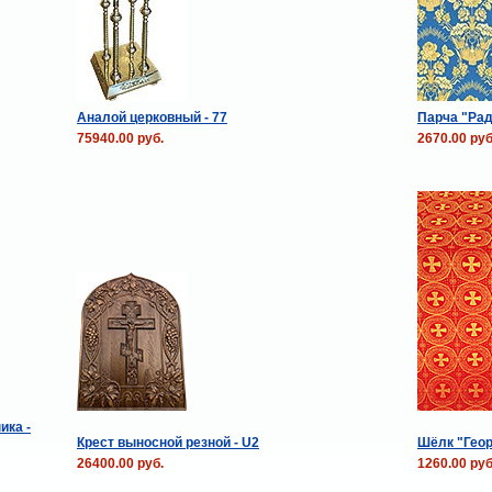
Аналой церковный - 77
Парча "Рад
75940.00 руб.
2670.00 руб
ика -
Крест выносной резной - U2
Шёлк "Геор
26400.00 руб.
1260.00 руб