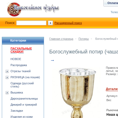
Оплата
Телеф
Поиск:
Расширенный поиск
Главная страница
-
Потиры
-
Богослужебный п
Категории
ПАСХАЛЬНЫЕ
Богослужебный потир (чаша
СКИДКИ!
→
НОВОЕ
Распродажа
Правосла
литьё, з
Отрезы тканей
Размер: 
РИЗНИЦА (на пошив)
Одежда (русский
стиль)
Детали
Вышивка
Артикул
Дарохранительницы
Вес
Дикирий и трикирий
Рыночна
Закладки
Наша ц
Изделия из кожи