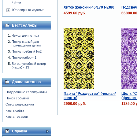
Чётки
Хитон женский 46/170 №380
Подсвеч
Ювелирные изделия
4599.60 руб.
66880.00
Бестселлеры
Чехол для потира
Потир малый для
причащения детей
Потир требный №2
Потир-набор - 1
Богослужебный потир
(чаша) - 13
Дополнительно
Подарочные сертификаты
Парча "Рождество" (чёрная/
Шёлк "
золото)
(фиолет
Поиск событий
2900.00 руб.
1185.00 
Спецпредложения
Карта сайта
Карта товаров
Справка