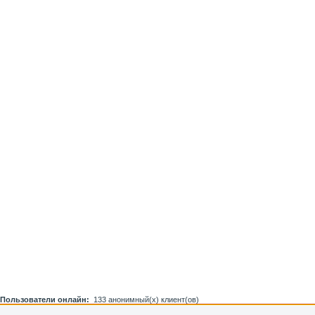
Пользователи онлайн:
133 анонимный(х) клиент(ов)