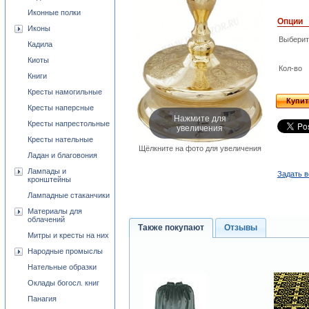
Иконные полки
Опции
Иконы
Выберит
Кадила
Киоты
Кол-во
Книги
Кресты намогильные
Купит
Кресты наперсные
Нажмите для
Кресты напрестольные
увеличения
Кресты нательные
Щёлкните на фото для увеличения
Ладан и благовония
Лампады и
Задать в
кронштейны
Лампадные стаканчики
Материалы для
облачений
Также покупают
Отзывы
Митры и кресты на них
Народные промыслы
Нательные образки
Оклады богосл. книг
Панагия