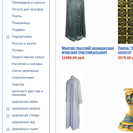
Паникадила и хоросы
Печати для просфор
Платы
Плащаницы
Подарки
Подсвечники
Посохи и жезлы
Мантия (паллий) монашеская
Парча "Р
Потиры
мужская (постригальная)
золото)
Православная семья
11980.00 руб.
2575.00 
Распятия и голгофы
Свечи церковные
Семисвечники
Хоругви
Цепочки к крестам и
панагиям
Церковная лавка
Церковная мебель
Церковная утварь
Церковные бра
Церковные ткани